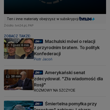
Ten i inne materiały obejrzysz w subskrypcji
Źródło: tvn24.pl, PAP
ZOBACZ TAKŻE:
Machulski mówi o relacji
1 godz 6 min
z przyrodnim bratem. To polityk
Konfederacji
Piotr Jacoń
Amerykański senat
38 min
zdecydował. "Zła wiadomość dla
Rosji"
ROZMOWY NA SZCZYCIE
Śmiertelna pomyłka przy
"prostym" zabiegu. Lekarz: