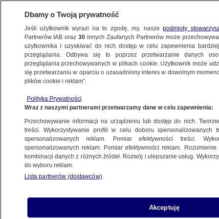
Dbamy o Twoją prywatność
Jeśli użytkownik wyrazi na to zgodę, my, nasze
podmioty stowarzys
Partnerów IAB oraz
30
innych Zaufanych Partnerów może przechowywa
użytkownika i uzyskiwać do nich dostęp w celu zapewnienia bardzi
przeglądania. Odbywa się to poprzez przetwarzanie danych os
przeglądania przechowywanych w plikach cookie. Użytkownik może udzie
WROCŁAW
się przetwarzaniu w oparciu o uzasadniony interes w dowolnym momencie
plików cookie i reklam”.
Zakaz korzystania z rzeki Bóbr. Alert RCB
Polityka Prywatności
trafił do mieszkańców
Wraz z naszymi partnerami przetwarzamy dane w celu zapewnienia:
Przechowywanie informacji na urządzeniu lub dostęp do nich. Tworzeni
Oprac.
Natalia Grzybowska
treści. Wykorzystywanie profili w celu doboru spersonalizowanych tr
spersonalizowanych reklam. Pomiar efektywności treści. Wyko
4.07.2026, 12:33
spersonalizowanych reklam. Pomiar efektywności reklam. Rozumienie o
kombinacji danych z różnych źródeł. Rozwój i ulepszanie usług. Wykor
do wyboru reklam.
Posłuchaj artykułu
Czyta lektor AI
Lista partnerów (dostawców)
Akceptuję