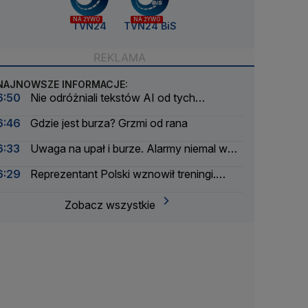
NA ŻYWO
NA ŻYWO
TVN24
TVN24 BiS
NAJNOWSZE INFORMACJE:
6:50
Nie odróżniali tekstów AI od tych
napisanych przez ludzi. Wyniki nowego badania
6:46
Gdzie jest burza? Grzmi od rana
6:33
Uwaga na upał i burze. Alarmy niemal w
całym kraju
6:29
Reprezentant Polski wznowił treningi.
Inaugurację sezonu jednak opuści
Zobacz wszystkie