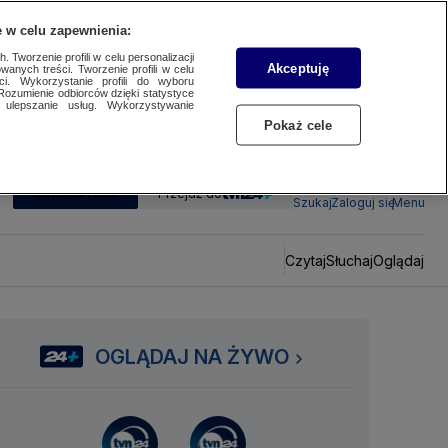
 w celu zapewnienia:
 Tworzenie profili w celu personalizacji
Akceptuję
wanych treści. Tworzenie profili w celu
ci. Wykorzystanie profili do wyboru
Rozumienie odbiorców dzięki statystyce
ulepszanie usług. Wykorzystywanie
Pokaż cele
SUBSKRYBUJ
Przejdź do
Szukaj
Zaloguj się
Menu
Czytaj
Słuchaj
Oglądaj
OGLĄDAJ NA ŻYWO