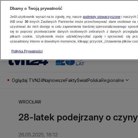
Dbamy o Twoją prywatność
Jeśli użytkownik wyrazi na to zgodę, my, nasze
podmioty stowarzyszone
i naszych
IAB oraz
30
innych Zaufanych Partnerów może przechowywać dane osobowe na ur
uzyskiwać do nich dostęp w celu zapewnienia bardziej spersonalizowanego sposo
się to poprzez przetwarzanie danych osobowych zebranych z danych przegląd
plikach cookie. Użytkownik może udzielić/wycofać zgodę i sprzeciwić się pr
uzasadniony interes w dowolnym momencie, klikając przycisk „Ustawienia plików cook
Polityka Prywatności
Oglądaj TVN24
Najnowsze
Fakty
Świat
Polska
Regionalne
WROCŁAW
28-latek podejrzany o czyny 
26.05.2025, 16:12