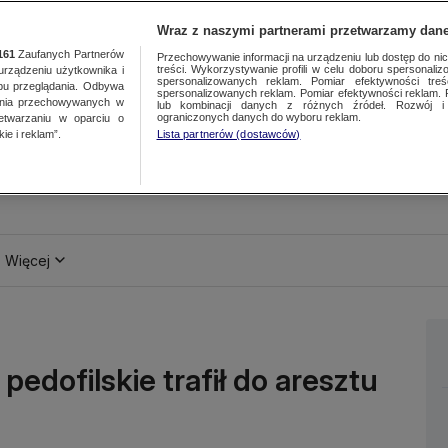
Wraz z naszymi partnerami przetwarzamy dane
161
Zaufanych Partnerów
Przechowywanie informacji na urządzeniu lub dostęp do nich.
treści. Wykorzystywanie profili w celu doboru spersonalizo
ządzeniu użytkownika i
spersonalizowanych reklam. Pomiar efektywności treś
bu przeglądania. Odbywa
spersonalizowanych reklam. Pomiar efektywności reklam. 
ania przechowywanych w
lub kombinacji danych z różnych źródeł. Rozwój i 
ograniczonych danych do wyboru reklam.
zetwarzaniu w oparciu o
ie i reklam”.
Lista partnerów (dostawców)
Więcej
pedofilskie trafił do aresztu