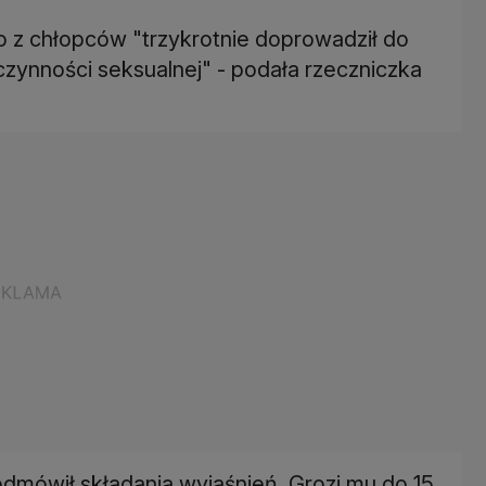
go z chłopców "trzykrotnie doprowadził do
czynności seksualnej" - podała rzeczniczka
 odmówił składania wyjaśnień. Grozi mu do 15