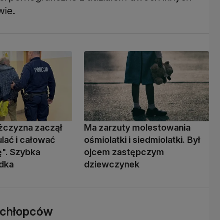
wie.
żczyzna zaczął
Ma zarzuty molestowania
ulać i całować
ośmiolatki i siedmiolatki. Był
". Szybka
ojcem zastępczym
adka
dziewczynek
 chłopców