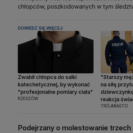
chłopców, poszkodowanych w tym śledzt
DOWIEDZ SIĘ WIĘCEJ:
Zwabił chłopca do salki
"Starszy mę
katechetycznej, by wykonać
na siłę przyt
"profesjonalne pomiary ciała"
dziewczynkę
RZESZÓW
reakcja świ
TRÓJMIASTO
Podejrzany o molestowanie trzech