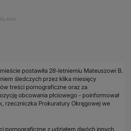
mieście postawiła 28-letniemiu Mateuszowi B.
niem śledczych przez klika miesięcy
ów treści pornograficzne oraz za
pozycję obcowania płciowego - poinformował
k, rzeczniczka Prokuratury Okręgowej we
ci pornograficzne z udziałem dwóch innych