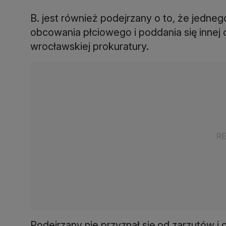
B. jest również podejrzany o to, że jedne
obcowania płciowego i poddania się innej 
wrocławskiej prokuratury.
Podejrzany nie przyznał się od zarzutów i