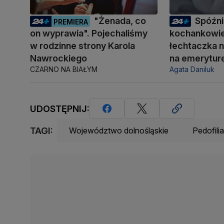
"Żenada, co
Spóźni
PREMIERA
on wyprawia". Pojechaliśmy
kochankowie
w rodzinne strony Karola
łechtaczka n
Nawrockiego
na emerytur
CZARNO NA BIAŁYM
Agata Daniluk
UDOSTĘPNIJ:
TAGI:
Województwo dolnośląskie
Pedofilia