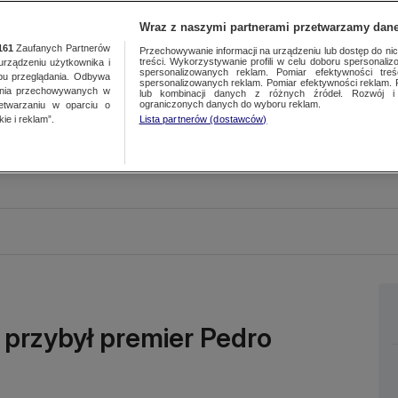
Wraz z naszymi partnerami przetwarzamy dane
161
Zaufanych Partnerów
Przechowywanie informacji na urządzeniu lub dostęp do nich.
treści. Wykorzystywanie profili w celu doboru spersonalizo
ządzeniu użytkownika i
spersonalizowanych reklam. Pomiar efektywności treś
bu przeglądania. Odbywa
spersonalizowanych reklam. Pomiar efektywności reklam. 
ania przechowywanych w
lub kombinacji danych z różnych źródeł. Rozwój i 
ograniczonych danych do wyboru reklam.
zetwarzaniu w oparciu o
ie i reklam”.
Lista partnerów (dostawców)
 przybył premier Pedro