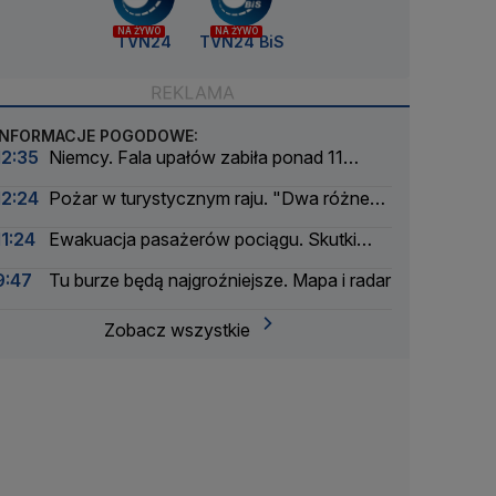
NA ŻYWO
NA ŻYWO
TVN24
TVN24 BiS
INFORMACJE POGODOWE:
12:35
Niemcy. Fala upałów zabiła ponad 11
tysięcy osób
12:24
Pożar w turystycznym raju. "Dwa różne
światy"
11:24
Ewakuacja pasażerów pociągu. Skutki
burz w Polsce
9:47
Tu burze będą najgroźniejsze. Mapa i radar
Zobacz wszystkie