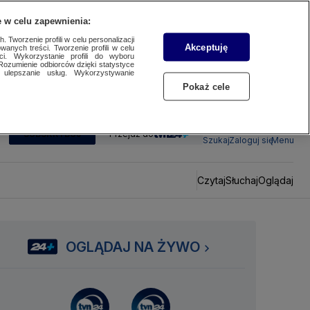
 w celu zapewnienia:
 Tworzenie profili w celu personalizacji
Akceptuję
wanych treści. Tworzenie profili w celu
ci. Wykorzystanie profili do wyboru
Rozumienie odbiorców dzięki statystyce
ulepszanie usług. Wykorzystywanie
Pokaż cele
SUBSKRYBUJ
Przejdź do
Szukaj
Zaloguj się
Menu
Czytaj
Słuchaj
Oglądaj
OGLĄDAJ NA ŻYWO