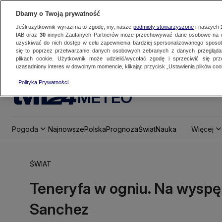
Dbamy o Twoją prywatność
Jeśli użytkownik wyrazi na to zgodę, my, nasze
podmioty stowarzyszone
i naszych
IAB oraz
30
innych Zaufanych Partnerów może przechowywać dane osobowe na ur
uzyskiwać do nich dostęp w celu zapewnienia bardziej spersonalizowanego sposo
się to poprzez przetwarzanie danych osobowych zebranych z danych przegląd
plikach cookie. Użytkownik może udzielić/wycofać zgodę i sprzeciwić się pr
uzasadniony interes w dowolnym momencie, klikając przycisk „Ustawienia plików cook
Polityka Prywatności
METEO
Pogoda
Najnowsze
Polska
Prognoza
Świat
Nauka
Więcej
ŚWIAT
Teneryfa w ogniu. Na wyspę
Sanchez