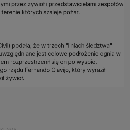
mi przez żywioł i przedstawicielami zespołów
 terenie których szaleje pożar.
vil) podała, że w trzech "liniach śledztwa"
uwzględniane jest celowe podłożenie ognia w
rem rozprzestrzenił się on po wyspie.
ego rządu Fernando Clavijo, który wyraził
ł żywioł.