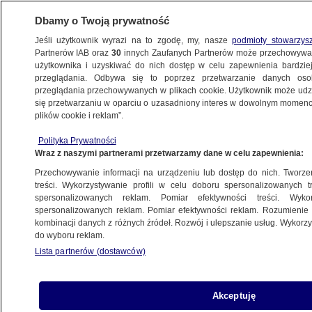
Dbamy o Twoją prywatność
Jeśli użytkownik wyrazi na to zgodę, my, nasze
podmioty stowarzys
Partnerów IAB oraz
30
innych Zaufanych Partnerów może przechowywa
METEO
użytkownika i uzyskiwać do nich dostęp w celu zapewnienia bardzi
przeglądania. Odbywa się to poprzez przetwarzanie danych os
przeglądania przechowywanych w plikach cookie. Użytkownik może udzie
PROGNOZA
się przetwarzaniu w oparciu o uzasadniony interes w dowolnym momencie
plików cookie i reklam”.
Pogoda na dziś - środa 15.11. Zimno
Polityka Prywatności
i deszczowo w całym kraju
Wraz z naszymi partnerami przetwarzamy dane w celu zapewnienia:
Przechowywanie informacji na urządzeniu lub dostęp do nich. Tworzeni
15.11.2023, 02:00
treści. Wykorzystywanie profili w celu doboru spersonalizowanych tr
spersonalizowanych reklam. Pomiar efektywności treści. Wyko
spersonalizowanych reklam. Pomiar efektywności reklam. Rozumienie o
Udostępnij
kombinacji danych z różnych źródeł. Rozwój i ulepszanie usług. Wykor
do wyboru reklam.
Lista partnerów (dostawców)
Akceptuję