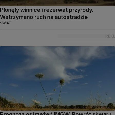
Płonęły winnice i rezerwat przyrody.
Wstrzymano ruch na autostradzie
ŚWIAT
Prognoza ostrzeżeń IMGW. Powrót skwaru