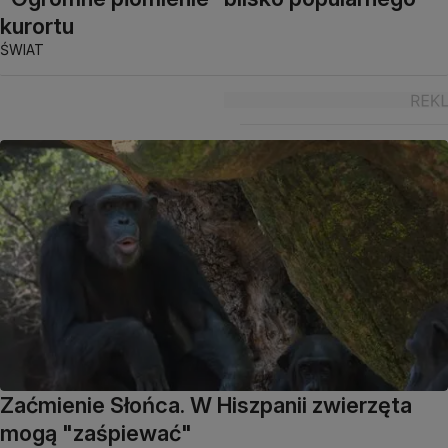
kurortu
ŚWIAT
Zaćmienie Słońca. W Hiszpanii zwierzęta
mogą "zaśpiewać"