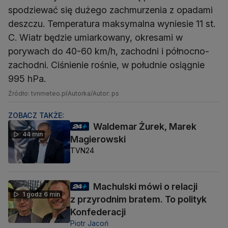
spodziewać się dużego zachmurzenia z opadami
deszczu. Temperatura maksymalna wyniesie 11 st.
C. Wiatr będzie umiarkowany, okresami w
porywach do 40-60 km/h, zachodni i północno-
zachodni. Ciśnienie rośnie, w południe osiągnie
995 hPa.
Źródło: tvnmeteo.pl
Autorka/Autor: ps
ZOBACZ TAKŻE:
Waldemar Żurek, Marek
44 min
Magierowski
TVN24
Machulski mówi o relacji
1 godz 6 min
z przyrodnim bratem. To polityk
Konfederacji
Piotr Jacoń