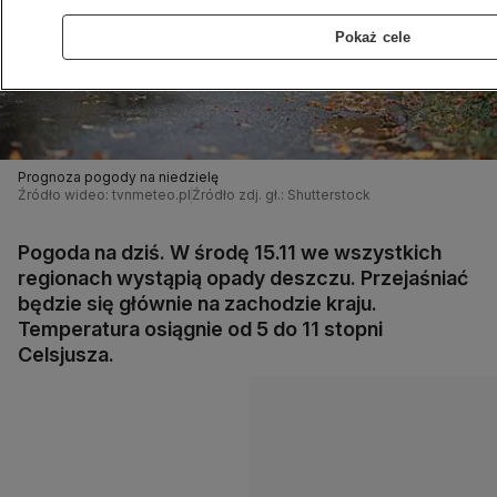
Pokaż cele
Prognoza pogody na niedzielę
Źródło wideo: tvnmeteo.pl
Źródło zdj. gł.: Shutterstock
Pogoda na dziś. W środę 15.11 we wszystkich
regionach wystąpią opady deszczu. Przejaśniać
będzie się głównie na zachodzie kraju.
Temperatura osiągnie od 5 do 11 stopni
Celsjusza.