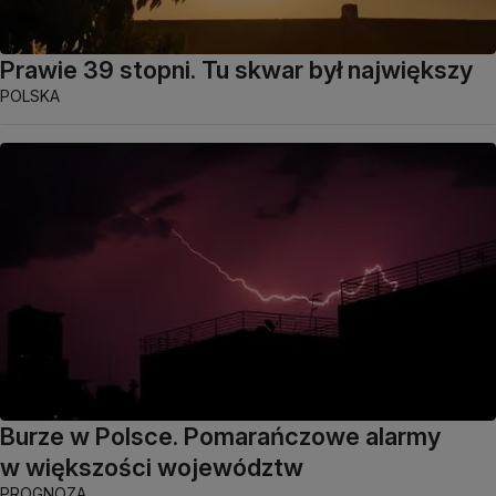
Prawie 39 stopni. Tu skwar był największy
POLSKA
Burze w Polsce. Pomarańczowe alarmy
w większości województw
PROGNOZA