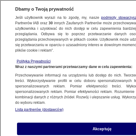
Dbamy o Twoją prywatność
Jeśli użytkownik wyrazi na to zgodę, my, nasze
podmioty stowarzys
Partnerów IAB oraz
30
innych Zaufanych Partnerów może przechowywa
METEO
użytkownika i uzyskiwać do nich dostęp w celu zapewnienia bardzi
przeglądania. Odbywa się to poprzez przetwarzanie danych os
przeglądania przechowywanych w plikach cookie. Użytkownik może udzie
POLSKA
się przetwarzaniu w oparciu o uzasadniony interes w dowolnym momencie
plików cookie i reklam”.
Lot Polaka w kosmos znów przełożony.
Polityka Prywatności
Kiedy Sławosz Uznański-Wiśniewski poleci
Wraz z naszymi partnerami przetwarzamy dane w celu zapewnienia:
w kosmos
Przechowywanie informacji na urządzeniu lub dostęp do nich. Tworzeni
treści. Wykorzystywanie profili w celu doboru spersonalizowanych tr
3.06.2025, 17:04
spersonalizowanych reklam. Pomiar efektywności treści. Wyko
spersonalizowanych reklam. Pomiar efektywności reklam. Rozumienie o
kombinacji danych z różnych źródeł. Rozwój i ulepszanie usług. Wykor
Udostępnij
do wyboru reklam.
Lista partnerów (dostawców)
Akceptuję