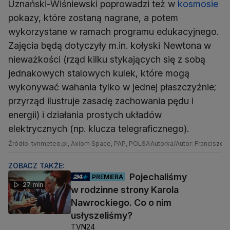
Uznański-Wiśniewski poprowadzi też w
kosmosie
pokazy, które zostaną nagrane, a potem
wykorzystane w ramach programu edukacyjnego.
Zajęcia będą dotyczyły m.in. kołyski Newtona w
nieważkości (rząd kilku stykających się z sobą
jednakowych stalowych kulek, które mogą
wykonywać wahania tylko w jednej płaszczyźnie;
przyrząd ilustruje zasadę zachowania pędu i
energii) i działania prostych układów
elektrycznych (np. klucza telegraficznego).
Źródło: tvnmeteo.pl, Axiom Space, PAP, POLSA
Autorka/Autor: Franciszek
ZOBACZ TAKŻE:
Pojechaliśmy
PREMIERA
27 min
w rodzinne strony Karola
Nawrockiego. Co o nim
usłyszeliśmy?
TVN24