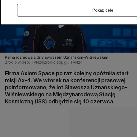
Pokaż cele
Pełna rozmowa z dr Sławoszem Uznańskim-Wiśniewskim
Źródło wideo: TVN24
Źródło zdj. gł.: TVN24
Firma Axiom Space po raz kolejny opóźniła start
misji Ax-4. We wtorek na konferencji prasowej
poinformowano, że lot Sławosza Uznańskiego-
Wiśniewskiego na Międzynarodową Stację
Kosmiczną (ISS) odbędzie się 10 czerwca.