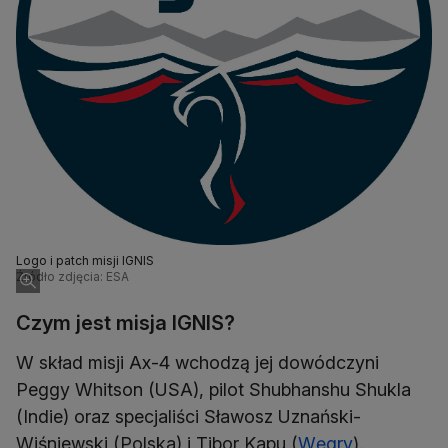
Logo i patch misji IGNIS
Źródło zdjęcia: ESA
Czym jest misja IGNIS?
W skład misji Ax-4 wchodzą jej dowódczyni
Peggy Whitson (USA), pilot Shubhanshu Shukla
(Indie) oraz specjaliści Sławosz Uznański-
Wiśniewski (Polska) i Tibor Kapu (
Węgry
).