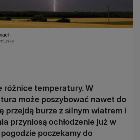
niach
Ventusky
 różnice temperatury. W
ratura może poszybować nawet do
ę przejdą burze z silnym wiatrem i
ia przyniosą ochłodzenie już w
w pogodzie poczekamy do