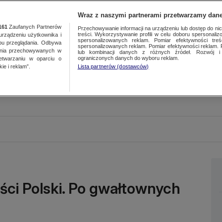
Wraz z naszymi partnerami przetwarzamy dane
161
Zaufanych Partnerów
Przechowywanie informacji na urządzeniu lub dostęp do nich.
treści. Wykorzystywanie profili w celu doboru spersonalizo
ządzeniu użytkownika i
spersonalizowanych reklam. Pomiar efektywności treś
bu przeglądania. Odbywa
spersonalizowanych reklam. Pomiar efektywności reklam. 
ania przechowywanych w
lub kombinacji danych z różnych źródeł. Rozwój i 
ograniczonych danych do wyboru reklam.
zetwarzaniu w oparciu o
ie i reklam”.
Lista partnerów (dostawców)
ści Polski. Po gwałtownych