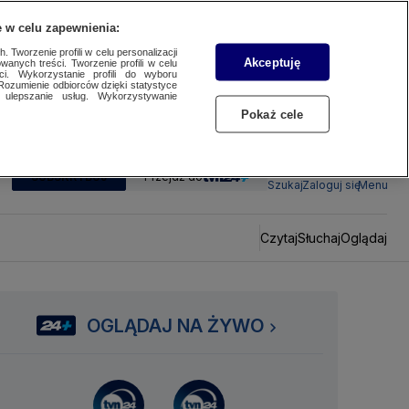
 w celu zapewnienia:
 Tworzenie profili w celu personalizacji
Akceptuję
wanych treści. Tworzenie profili w celu
ci. Wykorzystanie profili do wyboru
Rozumienie odbiorców dzięki statystyce
ulepszanie usług. Wykorzystywanie
Pokaż cele
SUBSKRYBUJ
Przejdź do
Szukaj
Zaloguj się
Menu
Czytaj
Słuchaj
Oglądaj
OGLĄDAJ NA ŻYWO