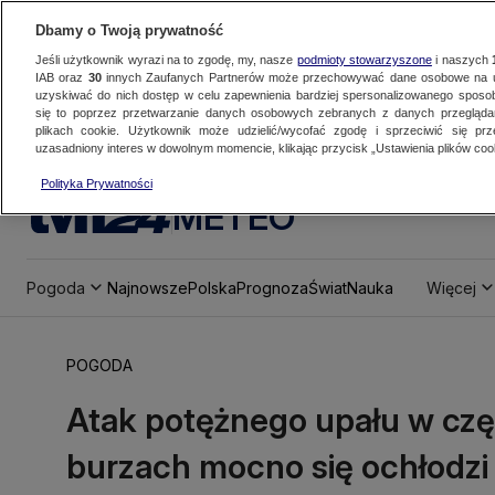
Dbamy o Twoją prywatność
Jeśli użytkownik wyrazi na to zgodę, my, nasze
podmioty stowarzyszone
i naszych
IAB oraz
30
innych Zaufanych Partnerów może przechowywać dane osobowe na ur
uzyskiwać do nich dostęp w celu zapewnienia bardziej spersonalizowanego sposo
się to poprzez przetwarzanie danych osobowych zebranych z danych przegląd
plikach cookie. Użytkownik może udzielić/wycofać zgodę i sprzeciwić się pr
uzasadniony interes w dowolnym momencie, klikając przycisk „Ustawienia plików cook
Polityka Prywatności
METEO
Pogoda
Najnowsze
Polska
Prognoza
Świat
Nauka
Więcej
POGODA
Atak potężnego upału w czę
burzach mocno się ochłodzi