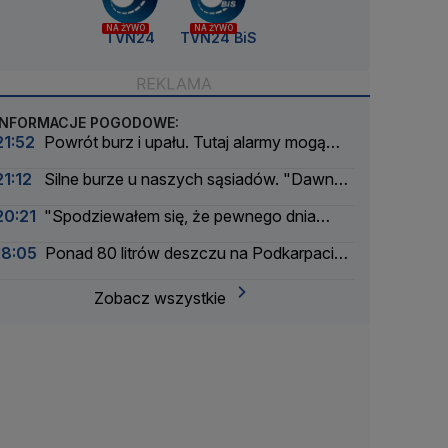
NA ŻYWO
NA ŻYWO
TVN24
TVN24 BiS
INFORMACJE POGODOWE:
21:52
Powrót burz i upału. Tutaj alarmy mogą
mieć drugi stopień
21:12
Silne burze u naszych sąsiadów. "Dawno
nie było tak intensywnego okresu"
20:21
"Spodziewałem się, że pewnego dnia
nadejdzie nasza kolej"
18:05
Ponad 80 litrów deszczu na Podkarpaciu.
Ulice Rzeszowa jak rzeki
Zobacz wszystkie