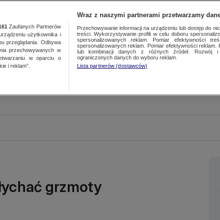
Wraz z naszymi partnerami przetwarzamy dane
161
Zaufanych Partnerów
Przechowywanie informacji na urządzeniu lub dostęp do nich.
treści. Wykorzystywanie profili w celu doboru spersonalizo
ządzeniu użytkownika i
spersonalizowanych reklam. Pomiar efektywności treś
bu przeglądania. Odbywa
spersonalizowanych reklam. Pomiar efektywności reklam. 
ania przechowywanych w
lub kombinacji danych z różnych źródeł. Rozwój i 
ograniczonych danych do wyboru reklam.
zetwarzaniu w oparciu o
ie i reklam”.
Lista partnerów (dostawców)
słychać grzmoty