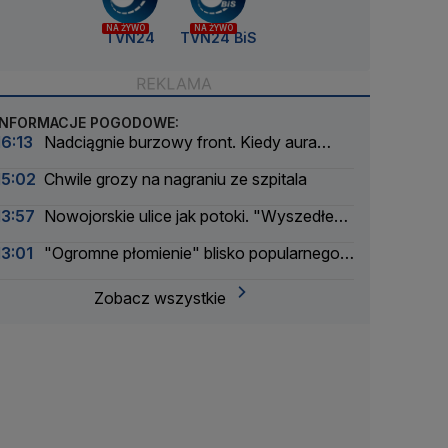
NA ŻYWO
NA ŻYWO
TVN24
TVN24 BiS
INFORMACJE POGODOWE:
16:13
Nadciągnie burzowy front. Kiedy aura
znów się poprawi
15:02
Chwile grozy na nagraniu ze szpitala
13:57
Nowojorskie ulice jak potoki. "Wyszedłem
w zupełną ciemność, nagle zaczęło lać"
13:01
"Ogromne płomienie" blisko popularnego
kurortu
Zobacz wszystkie