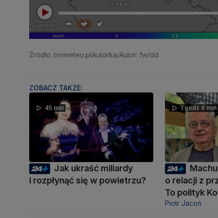
Źródło: tvnmeteo.pl
Autorka/Autor: fw/dd
ZOBACZ TAKŻE:
45 min
1 godz 6 min
Jak ukraść miliardy
Machu
i rozpłynąć się w powietrzu?
o relacji z 
To polityk K
Piotr Jacoń