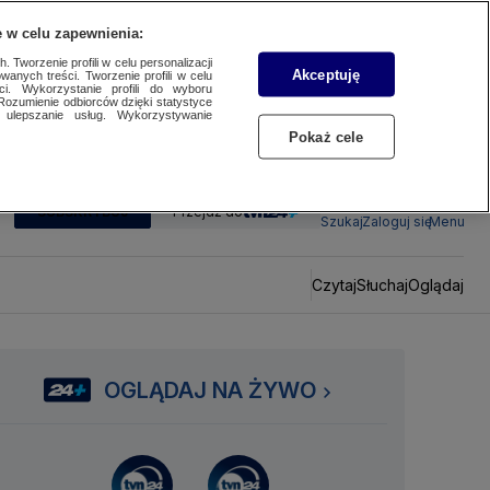
 w celu zapewnienia:
 Tworzenie profili w celu personalizacji
Akceptuję
wanych treści. Tworzenie profili w celu
ci. Wykorzystanie profili do wyboru
Rozumienie odbiorców dzięki statystyce
ulepszanie usług. Wykorzystywanie
Pokaż cele
SUBSKRYBUJ
Przejdź do
Szukaj
Zaloguj się
Menu
Czytaj
Słuchaj
Oglądaj
OGLĄDAJ NA ŻYWO