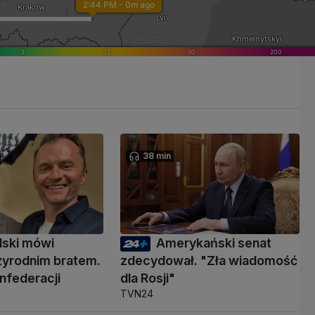
38 min
lski mówi
Amerykański senat
przyrodnim bratem.
zdecydował. "Zła wiadomość
onfederacji
dla Rosji"
TVN24