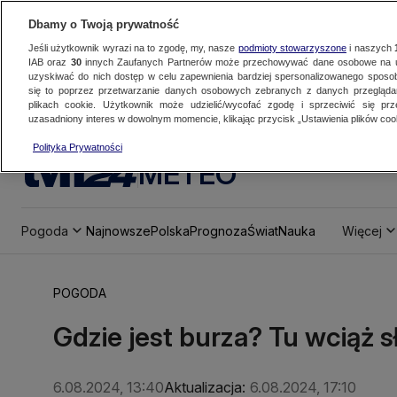
Dbamy o Twoją prywatność
Jeśli użytkownik wyrazi na to zgodę, my, nasze
podmioty stowarzyszone
i naszych
IAB oraz
30
innych Zaufanych Partnerów może przechowywać dane osobowe na ur
uzyskiwać do nich dostęp w celu zapewnienia bardziej spersonalizowanego sposo
się to poprzez przetwarzanie danych osobowych zebranych z danych przegląd
plikach cookie. Użytkownik może udzielić/wycofać zgodę i sprzeciwić się pr
uzasadniony interes w dowolnym momencie, klikając przycisk „Ustawienia plików cook
Polityka Prywatności
METEO
Pogoda
Najnowsze
Polska
Prognoza
Świat
Nauka
Więcej
POGODA
Gdzie jest burza? Tu wciąż 
6.08.2024, 13:40
Aktualizacja:
6.08.2024, 17:10