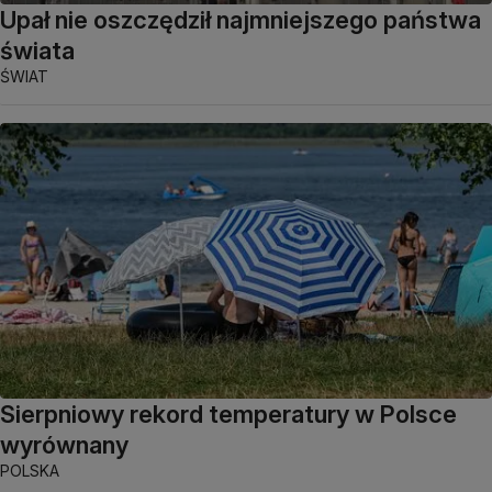
Upał nie oszczędził najmniejszego państwa
świata
ŚWIAT
Sierpniowy rekord temperatury w Polsce
wyrównany
POLSKA