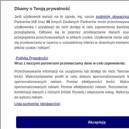
Dbamy o Twoją prywatność
Jeśli użytkownik wyrazi na to zgodę, my, nasze
podmioty stowarzys
Partnerów IAB oraz
30
innych Zaufanych Partnerów może przechowywa
METEO
użytkownika i uzyskiwać do nich dostęp w celu zapewnienia bardzi
przeglądania. Odbywa się to poprzez przetwarzanie danych os
przeglądania przechowywanych w plikach cookie. Użytkownik może udzie
NAUKA
się przetwarzaniu w oparciu o uzasadniony interes w dowolnym momencie
plików cookie i reklam”.
Pora, o której wykonujesz trening, może
Polityka Prywatności
wpływać na jego efektywność
Wraz z naszymi partnerami przetwarzamy dane w celu zapewnienia:
Przechowywanie informacji na urządzeniu lub dostęp do nich. Tworzeni
20.02.2023, 11:02
treści. Wykorzystywanie profili w celu doboru spersonalizowanych tr
spersonalizowanych reklam. Pomiar efektywności treści. Wyko
spersonalizowanych reklam. Pomiar efektywności reklam. Rozumienie o
Udostępnij
kombinacji danych z różnych źródeł. Rozwój i ulepszanie usług. Wykor
do wyboru reklam.
Lista partnerów (dostawców)
Akceptuję