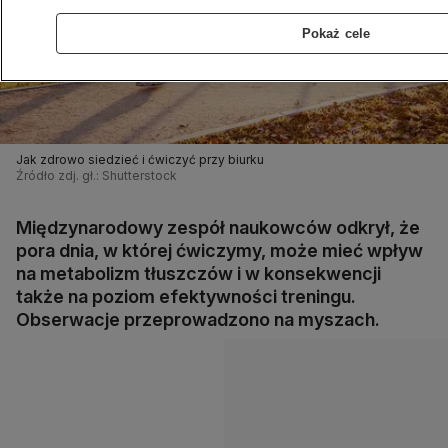
Pokaż cele
Jak zdrowo siedzieć i ćwiczyć przy biurku
Źródło zdj. gł.: Shutterstock
Międzynarodowy zespół naukowców odkrył, że
pora dnia, w której ćwiczymy, może mieć wpływ
na metabolizm tłuszczów i w konsekwencji
także na poziom efektywności treningu.
Obserwacje przeprowadzono na myszach.