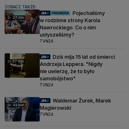
ZOBACZ TAKŻE:
Pojechaliśmy
PREMIERA
27 min
w rodzinne strony Karola
Nawrockiego. Co o nim
usłyszeliśmy?
TVN24
Dziś mija 15 lat od śmierci
57 min
Andrzeja Leppera. "Nigdy
nie uwierzę, że to było
samobójstwo"
TVN24
Waldemar Żurek, Marek
44 min
Magierowski
TVN24