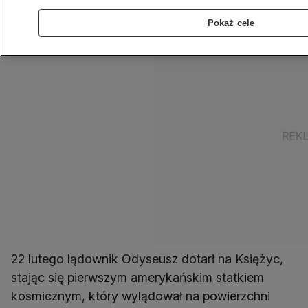
zanim sonda Odyseusz przestanie działać.
Pokaż cele
22 lutego lądownik Odyseusz dotarł na Księżyc,
stając się pierwszym amerykańskim statkiem
kosmicznym, który wylądował na powierzchni