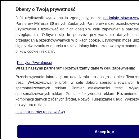
Dbamy o Twoją prywatność
Jeśli użytkownik wyrazi na to zgodę, my, nasze
podmioty stowarzys
Partnerów IAB oraz
30
innych Zaufanych Partnerów może przechowywa
METEO
użytkownika i uzyskiwać do nich dostęp w celu zapewnienia bardzi
przeglądania. Odbywa się to poprzez przetwarzanie danych os
przeglądania przechowywanych w plikach cookie. Użytkownik może udzie
NAUKA
się przetwarzaniu w oparciu o uzasadniony interes w dowolnym momencie
plików cookie i reklam”.
Odyseusz wysłał kolejne zdjęcia. To być
Polityka Prywatności
może ostatnie godziny jego "życia"
Wraz z naszymi partnerami przetwarzamy dane w celu zapewnienia:
Przechowywanie informacji na urządzeniu lub dostęp do nich. Tworzeni
27.02.2024, 21:59
treści. Wykorzystywanie profili w celu doboru spersonalizowanych tr
spersonalizowanych reklam. Pomiar efektywności treści. Wyko
spersonalizowanych reklam. Pomiar efektywności reklam. Rozumienie o
Udostępnij
kombinacji danych z różnych źródeł. Rozwój i ulepszanie usług. Wykor
do wyboru reklam.
Pokazano kolejne zdjęcia z historycznego
Lista partnerów (dostawców)
lądowania na Księżycu, do którego doszło w
ubiegłym tygodniu. Widać na nich powierzchnię
naturalnego satelity Ziemi z bliskiej odległosci.
Akceptuję
Pozostały już prawdopodobnie tylko godziny,