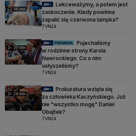
Lekceważymy, a potem jest
36 min
zaskoczenie. Kiedy powinna
zapalić się czerwona lampka?
TVN24
Pojechaliśmy
PREMIERA
27 min
w rodzinne strony Karola
Nawrockiego. Co o nim
usłyszeliśmy?
TVN24
Prokuratura wzięła się
28 min
za człowieka Kaczyńskiego. Już
nie "wszystko mogę" Daniel
Obajtek?
TVN24