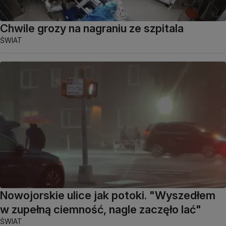
Chwile grozy na nagraniu ze szpitala
ŚWIAT
Nowojorskie ulice jak potoki. "Wyszedłem
w zupełną ciemność, nagle zaczęło lać"
ŚWIAT