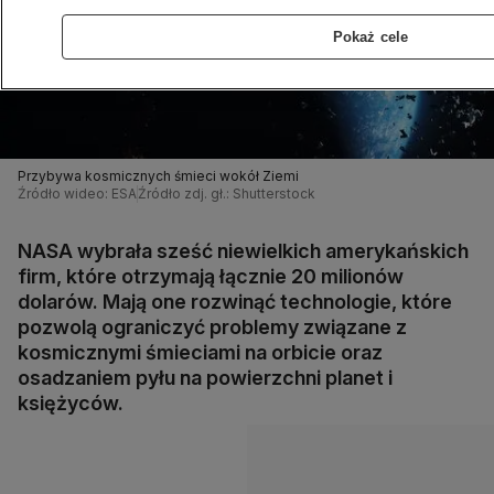
Pokaż cele
Przybywa kosmicznych śmieci wokół Ziemi
Źródło wideo: ESA
Źródło zdj. gł.: Shutterstock
NASA wybrała sześć niewielkich amerykańskich
firm, które otrzymają łącznie 20 milionów
dolarów. Mają one rozwinąć technologie, które
pozwolą ograniczyć problemy związane z
kosmicznymi śmieciami na orbicie oraz
osadzaniem pyłu na powierzchni planet i
księżyców.