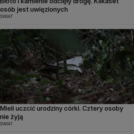
Błoto i kamienie odcięły drogę. Kilkaset
osób jest uwięzionych
ŚWIAT
Mieli uczcić urodziny córki. Cztery osoby
nie żyją
ŚWIAT