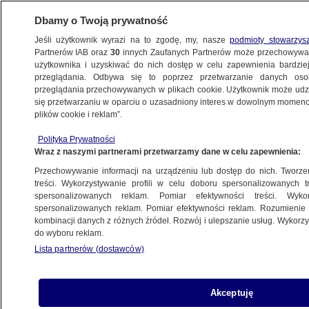
Dbamy o Twoją prywatność
Jeśli użytkownik wyrazi na to zgodę, my, nasze
podmioty stowarzys
Partnerów IAB oraz
30
innych Zaufanych Partnerów może przechowywa
METEO
użytkownika i uzyskiwać do nich dostęp w celu zapewnienia bardzi
przeglądania. Odbywa się to poprzez przetwarzanie danych os
przeglądania przechowywanych w plikach cookie. Użytkownik może udzie
NAUKA
się przetwarzaniu w oparciu o uzasadniony interes w dowolnym momencie
plików cookie i reklam”.
NASA wybrała firmy, które posprzątają
Polityka Prywatności
w kosmosie. Dostaną 20 milionów dolarów
Wraz z naszymi partnerami przetwarzamy dane w celu zapewnienia:
Przechowywanie informacji na urządzeniu lub dostęp do nich. Tworzeni
28.08.2023, 20:41
treści. Wykorzystywanie profili w celu doboru spersonalizowanych tr
spersonalizowanych reklam. Pomiar efektywności treści. Wyko
spersonalizowanych reklam. Pomiar efektywności reklam. Rozumienie o
Udostępnij
kombinacji danych z różnych źródeł. Rozwój i ulepszanie usług. Wykor
do wyboru reklam.
Lista partnerów (dostawców)
Akceptuję