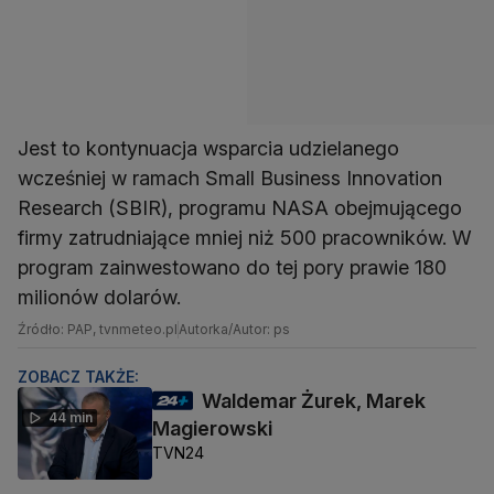
Jest to kontynuacja wsparcia udzielanego
wcześniej w ramach Small Business Innovation
Research (SBIR), programu NASA obejmującego
firmy zatrudniające mniej niż 500 pracowników. W
program zainwestowano do tej pory prawie 180
milionów dolarów.
Źródło: PAP, tvnmeteo.pl
Autorka/Autor: ps
ZOBACZ TAKŻE:
Waldemar Żurek, Marek
44 min
Magierowski
TVN24