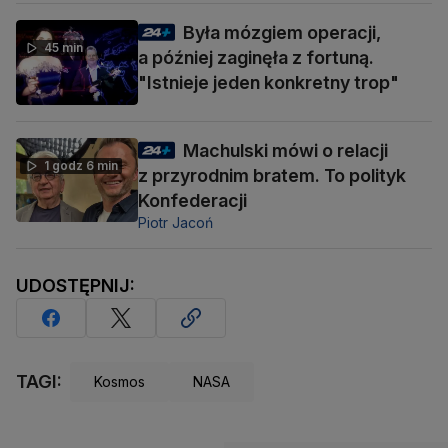
Była mózgiem operacji,
45 min
a później zaginęła z fortuną.
"Istnieje jeden konkretny trop"
Machulski mówi o relacji
1 godz 6 min
z przyrodnim bratem. To polityk
Konfederacji
Piotr Jacoń
UDOSTĘPNIJ:
TAGI:
Kosmos
NASA