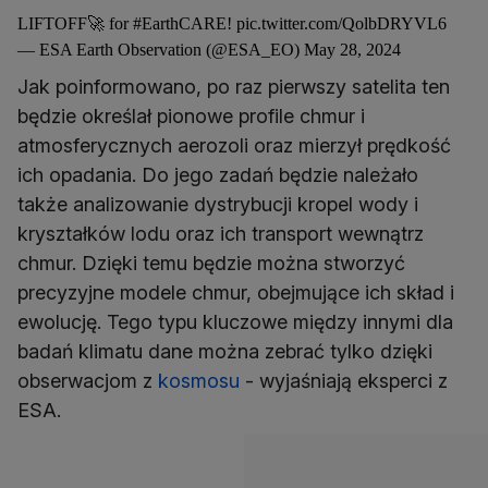
LIFTOFF🚀 for
#EarthCARE
!
pic.twitter.com/QolbDRYVL6
— ESA Earth Observation (@ESA_EO)
May 28, 2024
Jak poinformowano, po raz pierwszy satelita ten
będzie określał pionowe profile chmur i
atmosferycznych aerozoli oraz mierzył prędkość
ich opadania. Do jego zadań będzie należało
także analizowanie dystrybucji kropel wody i
kryształków lodu oraz ich transport wewnątrz
chmur. Dzięki temu będzie można stworzyć
precyzyjne modele chmur, obejmujące ich skład i
ewolucję. Tego typu kluczowe między innymi dla
badań klimatu dane można zebrać tylko dzięki
obserwacjom z
kosmosu
- wyjaśniają eksperci z
ESA.