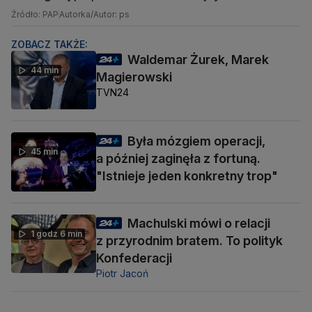
Źródło: PAP
Autorka/Autor: ps
ZOBACZ TAKŻE:
Waldemar Żurek, Marek
44 min
Magierowski
TVN24
Była mózgiem operacji,
45 min
a później zaginęła z fortuną.
"Istnieje jeden konkretny trop"
Machulski mówi o relacji
1 godz 6 min
z przyrodnim bratem. To polityk
Konfederacji
Piotr Jacoń