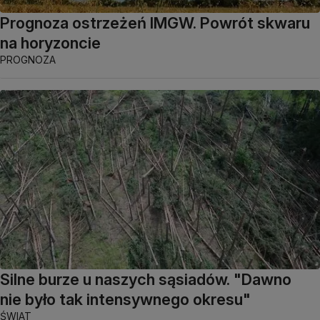
Prognoza ostrzeżeń IMGW. Powrót skwaru
na horyzoncie
PROGNOZA
Silne burze u naszych sąsiadów. "Dawno
nie było tak intensywnego okresu"
ŚWIAT