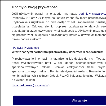
Dbamy o Twoją prywatność
Jeśli użytkownik wyrazi na to zgodę, my, nasze
podmioty stowarzys
Partnerów IAB oraz
30
innych Zaufanych Partnerów może przechowywa
METEO
użytkownika i uzyskiwać do nich dostęp w celu zapewnienia bardzi
przeglądania. Odbywa się to poprzez przetwarzanie danych os
przeglądania przechowywanych w plikach cookie. Użytkownik może udzie
NAUKA
się przetwarzaniu w oparciu o uzasadniony interes w dowolnym momencie
plików cookie i reklam”.
ESA wystrzeliła satelitę do obserwacji
Polityka Prywatności
Ziemi
Wraz z naszymi partnerami przetwarzamy dane w celu zapewnienia:
Przechowywanie informacji na urządzeniu lub dostęp do nich. Tworzeni
29.05.2024, 08:14
treści. Wykorzystywanie profili w celu doboru spersonalizowanych tr
spersonalizowanych reklam. Pomiar efektywności treści. Wyko
spersonalizowanych reklam. Pomiar efektywności reklam. Rozumienie o
Udostępnij
kombinacji danych z różnych źródeł. Rozwój i ulepszanie usług. Wykor
do wyboru reklam.
Lista partnerów (dostawców)
Akceptuję