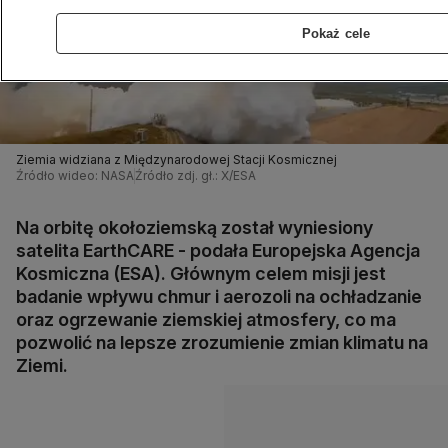
Pokaż cele
Ziemia widziana z Międzynarodowej Stacji Kosmicznej
Źródło wideo: NASA
Źródło zdj. gł.: X/ESA
Na orbitę okołoziemską został wyniesiony
satelita EarthCARE - podała Europejska Agencja
Kosmiczna (ESA). Głównym celem misji jest
badanie wpływu chmur i aerozoli na ochładzanie
oraz ogrzewanie ziemskiej atmosfery, co ma
pozwolić na lepsze zrozumienie zmian klimatu na
Ziemi.