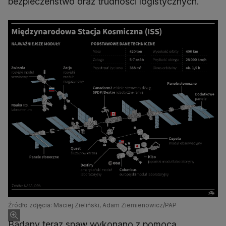
bezpieczeństwo oraz trudności logistycznych.
Źródło zdjęcia: Maciej Zieliński, Adam Ziemienowicz/PAP
Badany teraz spaw wykonano z pomocą