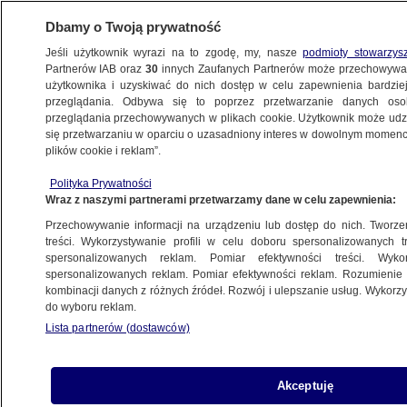
Dbamy o Twoją prywatność
Jeśli użytkownik wyrazi na to zgodę, my, nasze
podmioty stowarzys
Partnerów IAB oraz
30
innych Zaufanych Partnerów może przechowywa
METEO
użytkownika i uzyskiwać do nich dostęp w celu zapewnienia bardzi
przeglądania. Odbywa się to poprzez przetwarzanie danych os
przeglądania przechowywanych w plikach cookie. Użytkownik może udzie
NAUKA
się przetwarzaniu w oparciu o uzasadniony interes w dowolnym momencie
plików cookie i reklam”.
Eksperyment na Międzynarodowej Stacji
Polityka Prywatności
Kosmicznej. "Ta zdolność będzie ważnym
Wraz z naszymi partnerami przetwarzamy dane w celu zapewnienia:
elementem"
Przechowywanie informacji na urządzeniu lub dostęp do nich. Tworzeni
treści. Wykorzystywanie profili w celu doboru spersonalizowanych tr
16.10.2024, 20:22
spersonalizowanych reklam. Pomiar efektywności treści. Wyko
spersonalizowanych reklam. Pomiar efektywności reklam. Rozumienie o
kombinacji danych z różnych źródeł. Rozwój i ulepszanie usług. Wykor
Udostępnij
do wyboru reklam.
Lista partnerów (dostawców)
Akceptuję