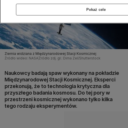
Pokaż cele
Ziemia widziana z Międzynarodowej Stacji Kosmicznej
Źródło wideo: NASA
Źródło zdj. gł.: Dima Zel/Shutterstock
Naukowcy badają spaw wykonany na pokładzie
Międzynarodowej Stacji Kosmicznej. Eksperci
przekonują, że to technologia krytyczna dla
przyszłego badania kosmosu. Do tej pory w
przestrzeni kosmicznej wykonano tylko kilka
tego rodzaju eksperymentów.