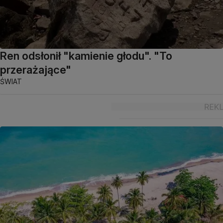
Ren odsłonił "kamienie głodu". "To
przerażające"
ŚWIAT