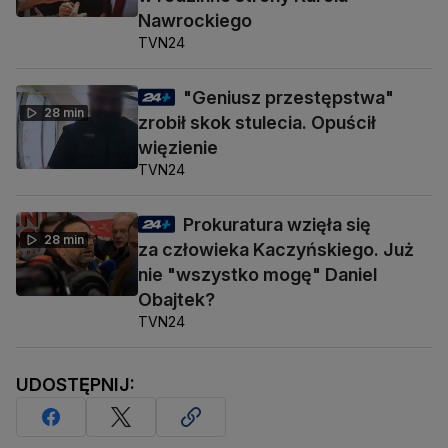
Nawrockiego
TVN24
"Geniusz przestępstwa"
28 min
zrobił skok stulecia. Opuścił
więzienie
TVN24
Prokuratura wzięła się
28 min
za człowieka Kaczyńskiego. Już
nie "wszystko mogę" Daniel
Obajtek?
TVN24
UDOSTĘPNIJ: