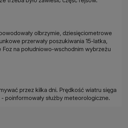
 że trzeba było zawiesić część rejsów.
spowodowały olbrzymie, dziesięciometrowe
atunkowe przerwały poszukiwania 15-latka,
cie Foz na południowo-wschodnim wybrzeżu
ymywać przez kilka dni. Prędkość wiatru sięga
ę - poinformowały służby meteorologiczne.