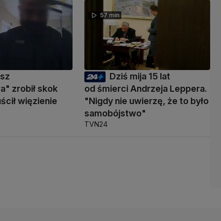
57 min
usz
Dziś mija 15 lat
" zrobił skok
od śmierci Andrzeja Leppera.
ścił więzienie
"Nigdy nie uwierzę, że to było
samobójstwo"
TVN24