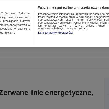
Wraz z naszymi partnerami przetwarzamy dane
161
Zaufanych Partnerów
Przechowywanie informacji na urządzeniu lub dostęp do nich.
treści. Wykorzystywanie profili w celu doboru spersonalizo
ządzeniu użytkownika i
spersonalizowanych reklam. Pomiar efektywności treś
bu przeglądania. Odbywa
spersonalizowanych reklam. Pomiar efektywności reklam. 
ania przechowywanych w
lub kombinacji danych z różnych źródeł. Rozwój i 
ograniczonych danych do wyboru reklam.
zetwarzaniu w oparciu o
ie i reklam”.
Lista partnerów (dostawców)
Zerwane linie energetyczne,