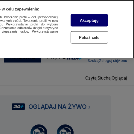
 w celu zapewnienia:
 Tworzenie profili w celu personalizacji
Akceptuję
wanych treści. Tworzenie profili w celu
ci. Wykorzystanie profili do wyboru
Rozumienie odbiorców dzięki statystyce
ulepszanie usług. Wykorzystywanie
Pokaż cele
SUBSKRYBUJ
Przejdź do
Szukaj
Zaloguj się
Menu
Czytaj
Słuchaj
Oglądaj
OGLĄDAJ NA ŻYWO