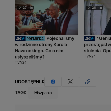
27 min
28 min
Pojechaliśmy
"Geni
PREMIERA
w rodzinne strony Karola
przestępstwa
Nawrockiego. Co o nim
stulecia. Opu
TVN24
usłyszeliśmy?
TVN24
UDOSTĘPNIJ:
TAGI:
Hiszpania