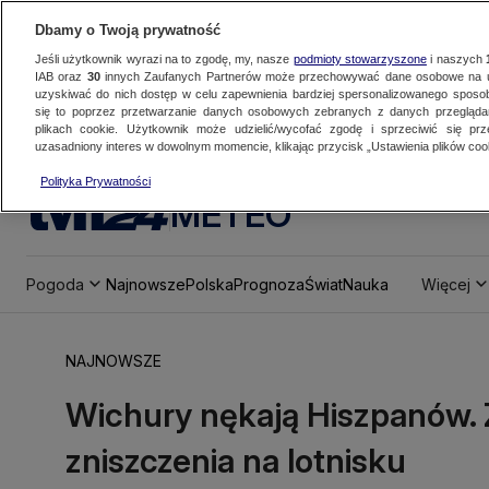
Dbamy o Twoją prywatność
Jeśli użytkownik wyrazi na to zgodę, my, nasze
podmioty stowarzyszone
i naszych
IAB oraz
30
innych Zaufanych Partnerów może przechowywać dane osobowe na ur
uzyskiwać do nich dostęp w celu zapewnienia bardziej spersonalizowanego sposo
się to poprzez przetwarzanie danych osobowych zebranych z danych przegląd
plikach cookie. Użytkownik może udzielić/wycofać zgodę i sprzeciwić się pr
uzasadniony interes w dowolnym momencie, klikając przycisk „Ustawienia plików cook
Polityka Prywatności
METEO
Pogoda
Najnowsze
Polska
Prognoza
Świat
Nauka
Więcej
NAJNOWSZE
Wichury nękają Hiszpanów. 
zniszczenia na lotnisku