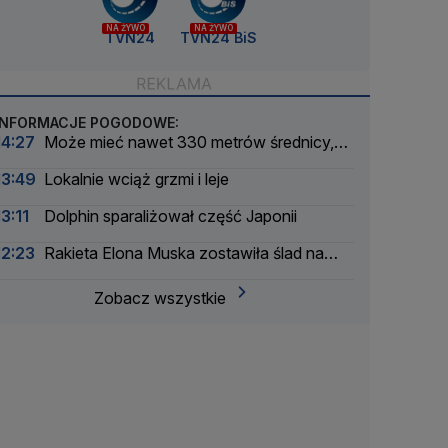
NA ŻYWO
NA ŻYWO
TVN24
TVN24 BiS
INFORMACJE POGODOWE:
14:27
Może mieć nawet 330 metrów średnicy,
niedługo przeleci obok Ziemi
13:49
Lokalnie wciąż grzmi i leje
13:11
Dolphin sparaliżował część Japonii
12:23
Rakieta Elona Muska zostawiła ślad na
Księżycu
Zobacz wszystkie