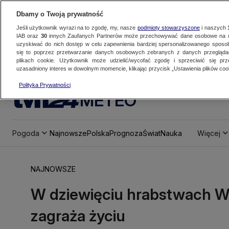
Dbamy o Twoją prywatność
Jeśli użytkownik wyrazi na to zgodę, my, nasze
podmioty stowarzyszone
i naszych
IAB oraz
30
innych Zaufanych Partnerów może przechowywać dane osobowe na ur
uzyskiwać do nich dostęp w celu zapewnienia bardziej spersonalizowanego sposo
się to poprzez przetwarzanie danych osobowych zebranych z danych przegląd
plikach cookie. Użytkownik może udzielić/wycofać zgodę i sprzeciwić się pr
uzasadniony interes w dowolnym momencie, klikając przycisk „Ustawienia plików cook
Polityka Prywatności
METEO
Pogoda
Najnowsze
Polska
Prognoza
Świat
Nauka
Więcej
NAJNOWSZE
W dziewięciu hrabstwach Wie
zagraża życiu