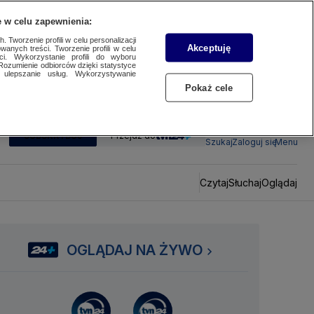
 w celu zapewnienia:
 Tworzenie profili w celu personalizacji
Akceptuję
wanych treści. Tworzenie profili w celu
ci. Wykorzystanie profili do wyboru
Rozumienie odbiorców dzięki statystyce
ulepszanie usług. Wykorzystywanie
Pokaż cele
SUBSKRYBUJ
Przejdź do
Szukaj
Zaloguj się
Menu
Czytaj
Słuchaj
Oglądaj
OGLĄDAJ NA ŻYWO