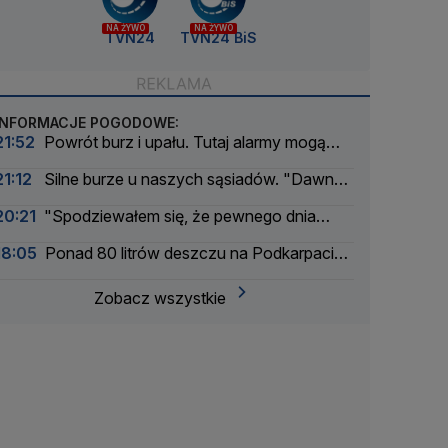
NA ŻYWO
NA ŻYWO
TVN24
TVN24 BiS
INFORMACJE POGODOWE:
21:52
Powrót burz i upału. Tutaj alarmy mogą
mieć drugi stopień
21:12
Silne burze u naszych sąsiadów. "Dawno
nie było tak intensywnego okresu"
20:21
"Spodziewałem się, że pewnego dnia
nadejdzie nasza kolej"
18:05
Ponad 80 litrów deszczu na Podkarpaciu.
Ulice Rzeszowa jak rzeki
Zobacz wszystkie