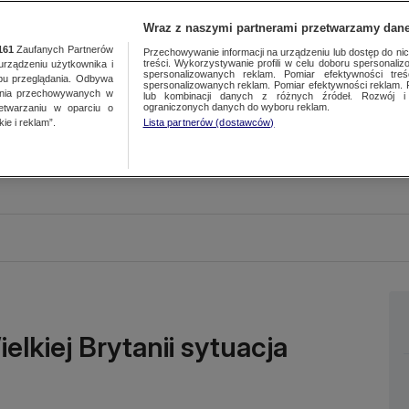
Wraz z naszymi partnerami przetwarzamy dane
161
Zaufanych Partnerów
Przechowywanie informacji na urządzeniu lub dostęp do nich.
treści. Wykorzystywanie profili w celu doboru spersonalizo
ządzeniu użytkownika i
spersonalizowanych reklam. Pomiar efektywności treś
bu przeglądania. Odbywa
spersonalizowanych reklam. Pomiar efektywności reklam. 
ania przechowywanych w
lub kombinacji danych z różnych źródeł. Rozwój i 
ograniczonych danych do wyboru reklam.
zetwarzaniu w oparciu o
ie i reklam”.
Lista partnerów (dostawców)
lkiej Brytanii sytuacja