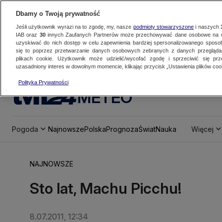
Dbamy o Twoją prywatność
Jeśli użytkownik wyrazi na to zgodę, my, nasze
podmioty stowarzyszone
i naszych
IAB oraz
30
innych Zaufanych Partnerów może przechowywać dane osobowe na ur
uzyskiwać do nich dostęp w celu zapewnienia bardziej spersonalizowanego sposo
się to poprzez przetwarzanie danych osobowych zebranych z danych przegląd
plikach cookie. Użytkownik może udzielić/wycofać zgodę i sprzeciwić się pr
uzasadniony interes w dowolnym momencie, klikając przycisk „Ustawienia plików cook
Polityka Prywatności
METEO
Pogoda
Najnowsze
Polska
Prognoza
Świat
Nauka
Więcej
NAJNOWSZE
Sto lat, Machu Picchu!
8.07.2011, 12:34