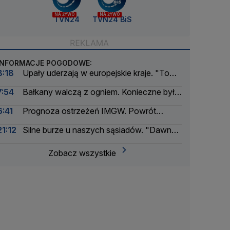
NA ŻYWO
NA ŻYWO
TVN24
TVN24 BiS
INFORMACJE POGODOWE:
8:18
Upały uderzają w europejskie kraje. "To
katastrofa"
7:54
Bałkany walczą z ogniem. Konieczne były
ewakuacje
6:41
Prognoza ostrzeżeń IMGW. Powrót
skwaru na horyzoncie
21:12
Silne burze u naszych sąsiadów. "Dawno
nie było tak intensywnego okresu"
Zobacz wszystkie