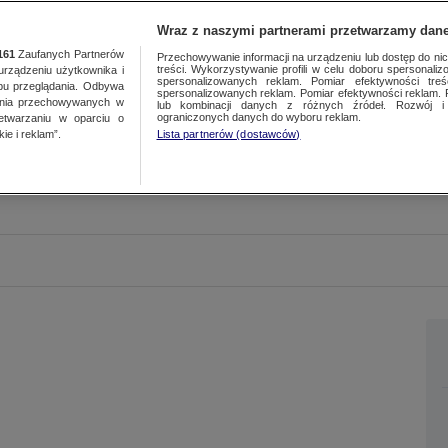
Wraz z naszymi partnerami przetwarzamy dane
161
Zaufanych Partnerów
Przechowywanie informacji na urządzeniu lub dostęp do nich.
treści. Wykorzystywanie profili w celu doboru spersonalizo
ządzeniu użytkownika i
spersonalizowanych reklam. Pomiar efektywności treś
bu przeglądania. Odbywa
spersonalizowanych reklam. Pomiar efektywności reklam. 
ania przechowywanych w
lub kombinacji danych z różnych źródeł. Rozwój i 
ograniczonych danych do wyboru reklam.
zetwarzaniu w oparciu o
ie i reklam”.
Lista partnerów (dostawców)