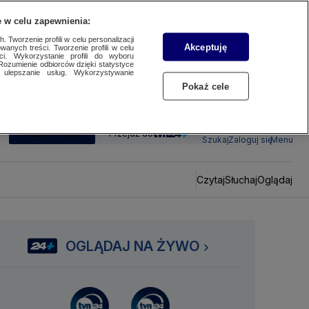
 w celu zapewnienia:
 Tworzenie profili w celu personalizacji
Akceptuję
wanych treści. Tworzenie profili w celu
ci. Wykorzystanie profili do wyboru
Rozumienie odbiorców dzięki statystyce
ulepszanie usług. Wykorzystywanie
Pokaż cele
SUBSKRYBUJ
Przejdź do
Szukaj
Zaloguj się
Menu
Czytaj
Słuchaj
Oglądaj
OGLĄDAJ NA ŻYWO