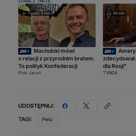
ZOBACZ TAKŻE:
1 godz 6 min
38 min
Machulski mówi
Amery
o relacji z przyrodnim bratem.
zdecydował.
To polityk Konfederacji
dla Rosji"
Piotr Jacoń
TVN24
UDOSTĘPNIJ:
TAGI:
Peru