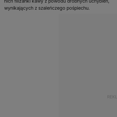
nich filiżanki kawy z powodu drobnych uchybień,
wynikających z szaleńczego pośpiechu.