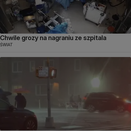
Chwile grozy na nagraniu ze szpitala
ŚWIAT