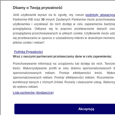
Dbamy o Twoją prywatność
Jeśli użytkownik wyrazi na to zgodę, my, nasze
podmioty stowarzys
Partnerów IAB oraz
30
innych Zaufanych Partnerów może przechowywa
METEO
użytkownika i uzyskiwać do nich dostęp w celu zapewnienia bardzi
przeglądania. Odbywa się to poprzez przetwarzanie danych os
przeglądania przechowywanych w plikach cookie. Użytkownik może udzie
NAJNOWSZE
się przetwarzaniu w oparciu o uzasadniony interes w dowolnym momencie
plików cookie i reklam”.
Sposób na poranną pobudkę. Mocna kawa
Polityka Prywatności
w 6 sekund
Wraz z naszymi partnerami przetwarzamy dane w celu zapewnienia:
Przechowywanie informacji na urządzeniu lub dostęp do nich. Tworzeni
24.10.2011, 11:04
treści. Wykorzystywanie profili w celu doboru spersonalizowanych tr
spersonalizowanych reklam. Pomiar efektywności treści. Wyko
spersonalizowanych reklam. Pomiar efektywności reklam. Rozumienie o
Udostępnij
kombinacji danych z różnych źródeł. Rozwój i ulepszanie usług. Wykor
do wyboru reklam.
Lista partnerów (dostawców)
Akceptuję