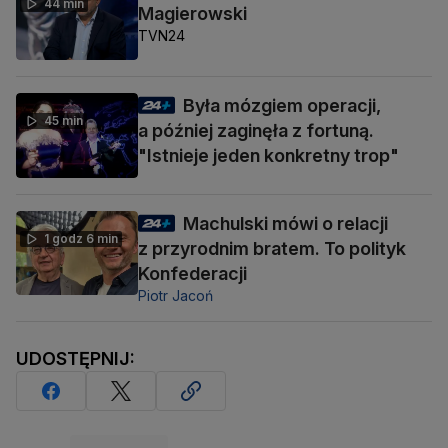
44 min
Magierowski
TVN24
Była mózgiem operacji,
45 min
a później zaginęła z fortuną.
"Istnieje jeden konkretny trop"
Machulski mówi o relacji
1 godz 6 min
z przyrodnim bratem. To polityk
Konfederacji
Piotr Jacoń
UDOSTĘPNIJ: