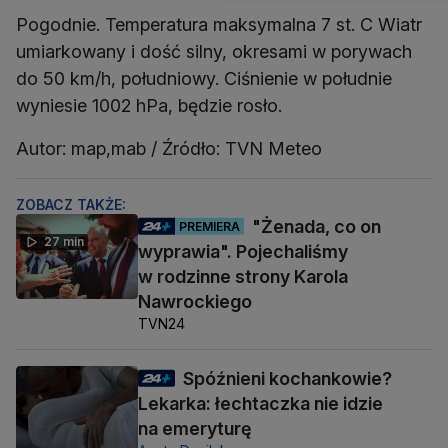
Pogodnie. Temperatura maksymalna 7 st. C Wiatr
umiarkowany i dość silny, okresami w porywach
do 50 km/h, południowy. Ciśnienie w południe
wyniesie 1002 hPa, będzie rosło.
Autor: map,mab / Źródło: TVN Meteo
ZOBACZ TAKŻE:
"Żenada, co on
PREMIERA
27 min
wyprawia". Pojechaliśmy
w rodzinne strony Karola
Nawrockiego
TVN24
Spóźnieni kochankowie?
Lekarka: łechtaczka nie idzie
na emeryturę