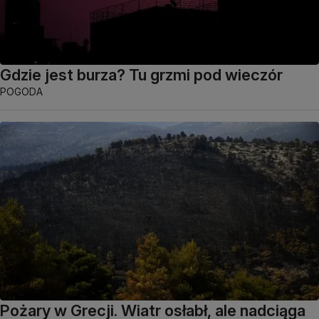
Gdzie jest burza? Tu grzmi pod wieczór
POGODA
Pożary w Grecji. Wiatr osłabł, ale nadciąga