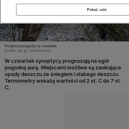
Pokaż cele
Prognoza pogody na czwartek
Źródło zdj. gł.: Shutterstock
W czwartek synoptycy prognozują na ogół
pogodną aurę. Miejscami możliwe są zanikające
opady deszczu ze śniegiem i słabego deszczu.
Termometry wskażą wartości od 2 st. C do 7 st.
C.