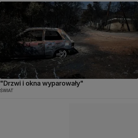
"Drzwi i okna wyparowały"
ŚWIAT