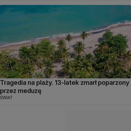
Tragedia na plaży. 13-latek zmarł poparzony
przez meduzę
ŚWIAT