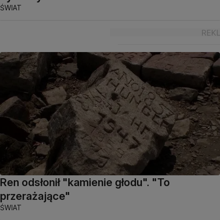
ŚWIAT
Ren odsłonił "kamienie głodu". "To
przerażające"
ŚWIAT