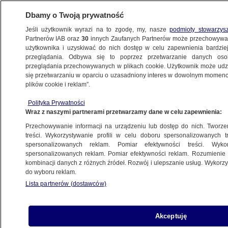
Dbamy o Twoją prywatność
Jeśli użytkownik wyrazi na to zgodę, my, nasze
podmioty stowarzys
Partnerów IAB oraz
30
innych Zaufanych Partnerów może przechowywa
METEO
użytkownika i uzyskiwać do nich dostęp w celu zapewnienia bardzi
przeglądania. Odbywa się to poprzez przetwarzanie danych os
przeglądania przechowywanych w plikach cookie. Użytkownik może udzie
NAJNOWSZE
się przetwarzaniu w oparciu o uzasadniony interes w dowolnym momencie
plików cookie i reklam”.
Prognoza pogody na dziś: porywy
Polityka Prywatności
o prędkości do 70 km/h, zanikające opady
Wraz z naszymi partnerami przetwarzamy dane w celu zapewnienia:
Przechowywanie informacji na urządzeniu lub dostęp do nich. Tworzeni
15.01.2015, 06:27
treści. Wykorzystywanie profili w celu doboru spersonalizowanych tr
spersonalizowanych reklam. Pomiar efektywności treści. Wyko
spersonalizowanych reklam. Pomiar efektywności reklam. Rozumienie o
Udostępnij
kombinacji danych z różnych źródeł. Rozwój i ulepszanie usług. Wykor
do wyboru reklam.
Lista partnerów (dostawców)
Akceptuję