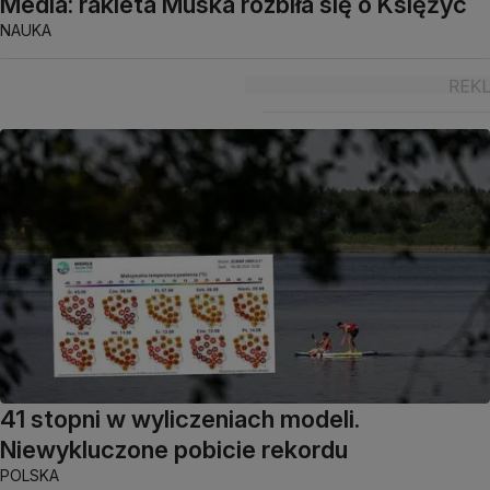
Media: rakieta Muska rozbiła się o Księżyc
NAUKA
41 stopni w wyliczeniach modeli.
Niewykluczone pobicie rekordu
POLSKA