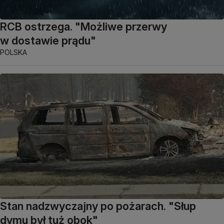
RCB ostrzega. "Możliwe przerwy
w dostawie prądu"
POLSKA
Stan nadzwyczajny po pożarach. "Słup
dymu był tuż obok"