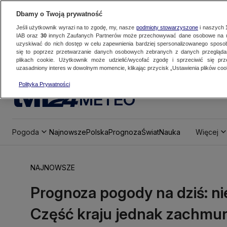
Dbamy o Twoją prywatność
Jeśli użytkownik wyrazi na to zgodę, my, nasze
podmioty stowarzyszone
i naszych
IAB oraz
30
innych Zaufanych Partnerów może przechowywać dane osobowe na ur
uzyskiwać do nich dostęp w celu zapewnienia bardziej spersonalizowanego sposo
się to poprzez przetwarzanie danych osobowych zebranych z danych przegląd
plikach cookie. Użytkownik może udzielić/wycofać zgodę i sprzeciwić się pr
uzasadniony interes w dowolnym momencie, klikając przycisk „Ustawienia plików cook
Polityka Prywatności
METEO
Pogoda
Najnowsze
Polska
Prognoza
Świat
Nauka
Więcej
NAJNOWSZE
Prognoza pogody na dziś: ni
Część kraju jednak zachmu