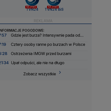
NA ŻYWO
NA ŻYWO
TVN24
TVN24 BiS
INFORMACJE POGODOWE:
7:57
Gdzie jest burza? Intensywnie pada od
rana
7:19
Cztery osoby ranne po burzach w Polsce
6:28
Ostrzeżenia IMGW przed burzami
21:34
Upał odpuści, ale nie na długo
Zobacz wszystkie