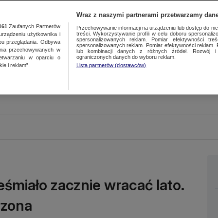
Wraz z naszymi partnerami przetwarzamy dane
161
Zaufanych Partnerów
Przechowywanie informacji na urządzeniu lub dostęp do nich.
treści. Wykorzystywanie profili w celu doboru spersonalizo
ządzeniu użytkownika i
spersonalizowanych reklam. Pomiar efektywności treś
bu przeglądania. Odbywa
spersonalizowanych reklam. Pomiar efektywności reklam. 
ania przechowywanych w
lub kombinacji danych z różnych źródeł. Rozwój i 
ograniczonych danych do wyboru reklam.
zetwarzaniu w oparciu o
ie i reklam”.
Lista partnerów (dostawców)
eśmiało zacznie wracać lato.
rzona