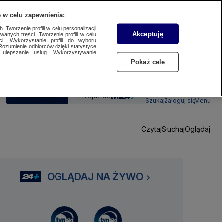
 w celu zapewnienia:
 Tworzenie profili w celu personalizacji
Akceptuję
wanych treści. Tworzenie profili w celu
ci. Wykorzystanie profili do wyboru
Rozumienie odbiorców dzięki statystyce
ulepszanie usług. Wykorzystywanie
Pokaż cele
SUBSKRYBUJ
Przejdź do
Szukaj
Zaloguj się
Menu
Czytaj
Słuchaj
Oglądaj
OGLĄDAJ NA ŻYWO