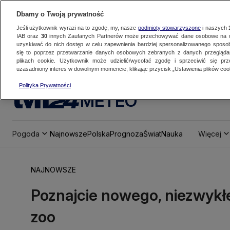
Dbamy o Twoją prywatność
Jeśli użytkownik wyrazi na to zgodę, my, nasze
podmioty stowarzyszone
i naszych
IAB oraz
30
innych Zaufanych Partnerów może przechowywać dane osobowe na ur
uzyskiwać do nich dostęp w celu zapewnienia bardziej spersonalizowanego sposo
się to poprzez przetwarzanie danych osobowych zebranych z danych przegląd
plikach cookie. Użytkownik może udzielić/wycofać zgodę i sprzeciwić się pr
uzasadniony interes w dowolnym momencie, klikając przycisk „Ustawienia plików cook
Polityka Prywatności
METEO
Pogoda
Najnowsze
Polska
Prognoza
Świat
Nauka
Więcej
NAJNOWSZE
Poznajcie nowego, niezwyk
zoo