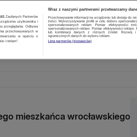
Wraz z naszymi partnerami przetwarzamy dane
161
Zaufanych Partnerów
Przechowywanie informacji na urządzeniu lub dostęp do nich.
treści. Wykorzystywanie profili w celu doboru spersonalizo
ządzeniu użytkownika i
spersonalizowanych reklam. Pomiar efektywności treś
bu przeglądania. Odbywa
spersonalizowanych reklam. Pomiar efektywności reklam. 
ania przechowywanych w
lub kombinacji danych z różnych źródeł. Rozwój i 
ograniczonych danych do wyboru reklam.
zetwarzaniu w oparciu o
ie i reklam”.
Lista partnerów (dostawców)
łego mieszkańca wrocławskiego