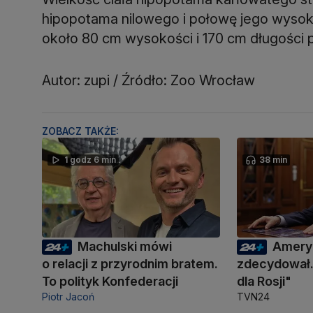
hipopotama nilowego i połowę jego wysok
około 80 cm wysokości i 170 cm długości 
Autor: zupi / Źródło: Zoo Wrocław
ZOBACZ TAKŻE:
1 godz 6 min
38 min
Machulski mówi
Amery
o relacji z przyrodnim bratem.
zdecydował.
To polityk Konfederacji
dla Rosji"
Piotr Jacoń
TVN24