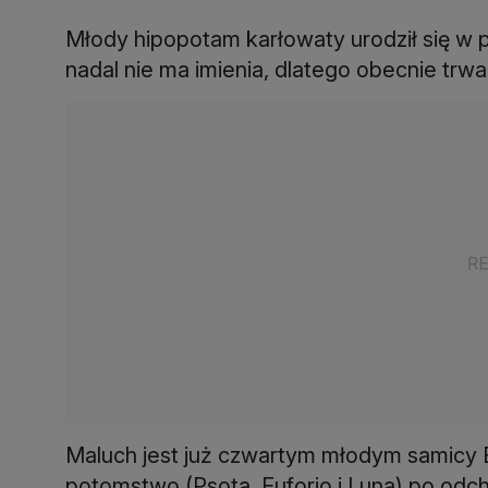
Młody hipopotam karłowaty urodził się w p
nadal nie ma imienia, dlatego obecnie tr
Maluch jest już czwartym młodym samicy E
potomstwo (Psota, Euforio i Luna) po od