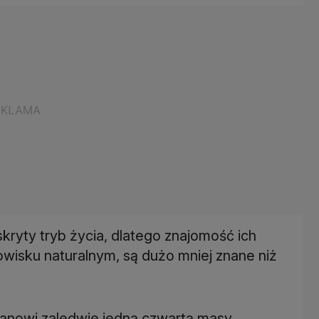
ryty tryb życia, dlatego znajomość ich
owisku naturalnym, są dużo mniej znane niż
tanowi zaledwie jedną czwartą masy