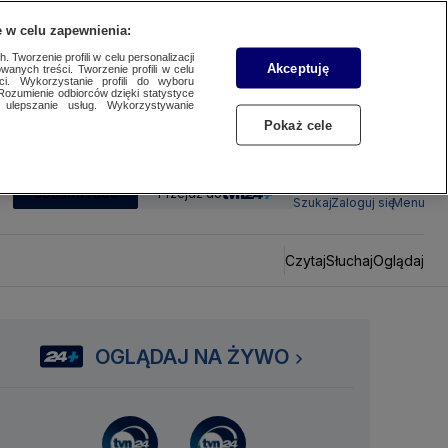
 w celu zapewnienia:
 Tworzenie profili w celu personalizacji
Akceptuję
wanych treści. Tworzenie profili w celu
ci. Wykorzystanie profili do wyboru
Rozumienie odbiorców dzięki statystyce
ulepszanie usług. Wykorzystywanie
Pokaż cele
SUBSKRYBUJ
Przejdź do
Szukaj
Zaloguj się
Menu
Czytaj
Słuchaj
Oglądaj
OGLĄDAJ NA ŻYWO