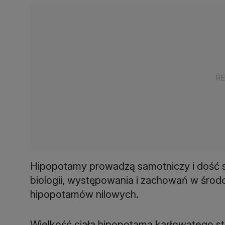
Hipopotamy prowadzą samotniczy i dość sk
biologii, występowania i zachowań w środ
hipopotamów nilowych.
Wielkość ciała hipopotama karłowatego s