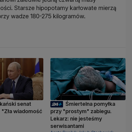
ości. Starsze hipopotamy karłowate mierzą
przy wadze 180-275 kilogramów.
kański senat
Śmiertelna pomyłka
 "Zła wiadomość
przy "prostym" zabiegu.
Lekarz: nie jesteśmy
serwisantami