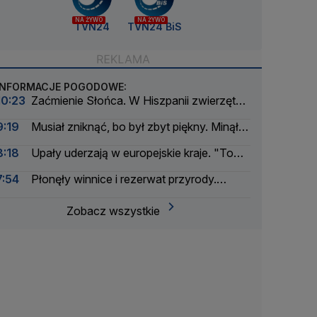
NA ŻYWO
NA ŻYWO
TVN24
TVN24 BiS
INFORMACJE POGODOWE:
10:23
Zaćmienie Słońca. W Hiszpanii zwierzęta
mogą "zaśpiewać"
9:19
Musiał zniknąć, bo był zbyt piękny. Minął
wiek, nim wrócił
8:18
Upały uderzają w europejskie kraje. "To
katastrofa"
7:54
Płonęły winnice i rezerwat przyrody.
Wstrzymano ruch na autostradzie
Zobacz wszystkie