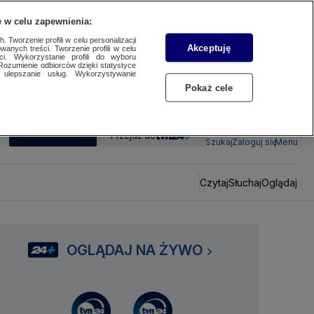
 w celu zapewnienia:
 Tworzenie profili w celu personalizacji
Akceptuję
wanych treści. Tworzenie profili w celu
ci. Wykorzystanie profili do wyboru
Rozumienie odbiorców dzięki statystyce
ulepszanie usług. Wykorzystywanie
Pokaż cele
SUBSKRYBUJ
Przejdź do
Szukaj
Zaloguj się
Menu
Czytaj
Słuchaj
Oglądaj
OGLĄDAJ NA ŻYWO