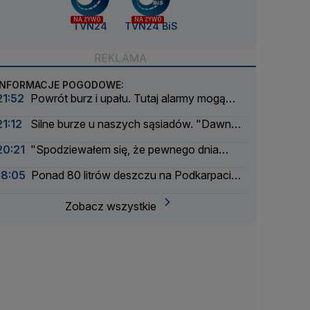
NA ŻYWO
NA ŻYWO
TVN24
TVN24 BiS
INFORMACJE POGODOWE:
21:52
Powrót burz i upału. Tutaj alarmy mogą
mieć drugi stopień
21:12
Silne burze u naszych sąsiadów. "Dawno
nie było tak intensywnego okresu"
20:21
"Spodziewałem się, że pewnego dnia
nadejdzie nasza kolej"
18:05
Ponad 80 litrów deszczu na Podkarpaciu.
Ulice Rzeszowa jak rzeki
Zobacz wszystkie