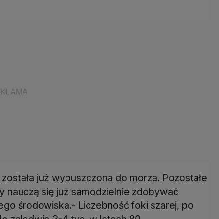
k została już wypuszczona do morza. Pozostałe
dy nauczą się już samodzielnie zdobywać
go środowiska.- Liczebność foki szarej, po
o zaledwie 3-4 tys. w latach 80.,