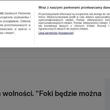
Wraz z naszymi partnerami przetwarzamy dane
161
Zaufanych Partnerów
Przechowywanie informacji na urządzeniu lub dostęp do nich.
treści. Wykorzystywanie profili w celu doboru spersonalizo
ządzeniu użytkownika i
spersonalizowanych reklam. Pomiar efektywności treś
bu przeglądania. Odbywa
spersonalizowanych reklam. Pomiar efektywności reklam. 
ania przechowywanych w
lub kombinacji danych z różnych źródeł. Rozwój i 
ograniczonych danych do wyboru reklam.
zetwarzaniu w oparciu o
ie i reklam”.
Lista partnerów (dostawców)
a wolności. "Foki będzie można