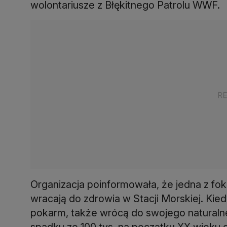
wolontariusze z Błękitnego Patrolu WWF.
Organizacja poinformowała, że jedna z fo
wracają do zdrowia w Stacji Morskiej. Kie
pokarm, także wrócą do swojego naturalne
spadku ze 100 tys. na początku XX wieku d