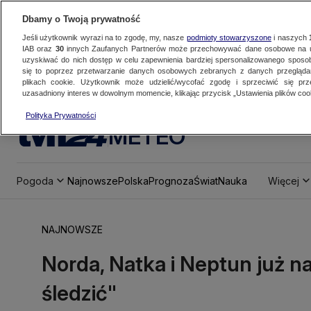
Dbamy o Twoją prywatność
Jeśli użytkownik wyrazi na to zgodę, my, nasze
podmioty stowarzyszone
i naszych
IAB oraz
30
innych Zaufanych Partnerów może przechowywać dane osobowe na ur
uzyskiwać do nich dostęp w celu zapewnienia bardziej spersonalizowanego sposo
się to poprzez przetwarzanie danych osobowych zebranych z danych przegląd
plikach cookie. Użytkownik może udzielić/wycofać zgodę i sprzeciwić się pr
uzasadniony interes w dowolnym momencie, klikając przycisk „Ustawienia plików cook
Polityka Prywatności
METEO
Pogoda
Najnowsze
Polska
Prognoza
Świat
Nauka
Więcej
NAJNOWSZE
Norda, Natka i Neptun już n
śledzić"