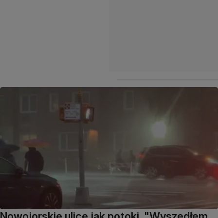
Nowojorskie ulice jak potoki. "Wyszedłem