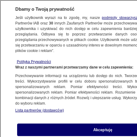
Dbamy o Twoją prywatność
Jeśli użytkownik wyrazi na to zgodę, my, nasze
podmioty stowarzys
Partnerów IAB oraz
30
innych Zaufanych Partnerów może przechowywa
METEO
użytkownika i uzyskiwać do nich dostęp w celu zapewnienia bardzi
przeglądania. Odbywa się to poprzez przetwarzanie danych os
przeglądania przechowywanych w plikach cookie. Użytkownik może udzie
NAJNOWSZE
się przetwarzaniu w oparciu o uzasadniony interes w dowolnym momencie
plików cookie i reklam”.
Asteroida 2000 EM26 blisko Ziemi. Przelot
Polityka Prywatności
pokazał serwis Slooh
Wraz z naszymi partnerami przetwarzamy dane w celu zapewnienia:
Przechowywanie informacji na urządzeniu lub dostęp do nich. Tworzeni
17.02.2014, 21:42
treści. Wykorzystywanie profili w celu doboru spersonalizowanych tr
spersonalizowanych reklam. Pomiar efektywności treści. Wyko
spersonalizowanych reklam. Pomiar efektywności reklam. Rozumienie o
Udostępnij
kombinacji danych z różnych źródeł. Rozwój i ulepszanie usług. Wykor
do wyboru reklam.
Lista partnerów (dostawców)
Akceptuję