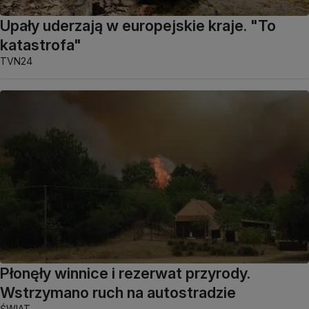
Upały uderzają w europejskie kraje. "To
katastrofa"
TVN24
Płonęły winnice i rezerwat przyrody.
Wstrzymano ruch na autostradzie
ŚWIAT