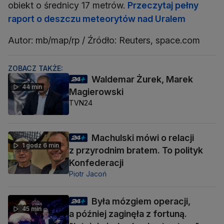
obiekt o średnicy 17 metrów.
Przeczytaj pełny
raport o deszczu meteorytów nad Uralem
Autor: mb/map/rp / Źródło: Reuters, space.com
ZOBACZ TAKŻE:
Waldemar Żurek, Marek
44 min
Magierowski
TVN24
Machulski mówi o relacji
1 godz 6 min
z przyrodnim bratem. To polityk
Konfederacji
Piotr Jacoń
Była mózgiem operacji,
45 min
a później zaginęła z fortuną.