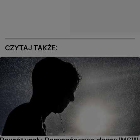
CZYTAJ TAKŻE:
Powrót upału. Pomarańczowe alarmy IMGW