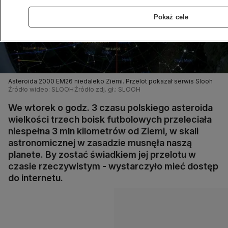
Pokaż cele
Asteroida 2000 EM26 niedaleko Ziemi. Przelot pokazał serwis Slooh
Źródło wideo: SLOOH
Źródło zdj. gł.: SLOOH
We wtorek o godz. 3 czasu polskiego asteroida
wielkości trzech boisk futbolowych przeleciała
niespełna 3 mln kilometrów od Ziemi, w skali
astronomicznej w zasadzie musnęła naszą
planete. By zostać świadkiem jej przelotu w
czasie rzeczywistym - wystarczyło mieć dostęp
do internetu.