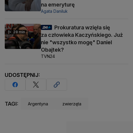
na emeryturę
Agata Daniluk
Prokuratura wzięła się
28 min
za człowieka Kaczyńskiego. Już
nie "wszystko mogę" Daniel
Obajtek?
TVN24
UDOSTĘPNIJ:
TAGI:
Argentyna
zwierzęta