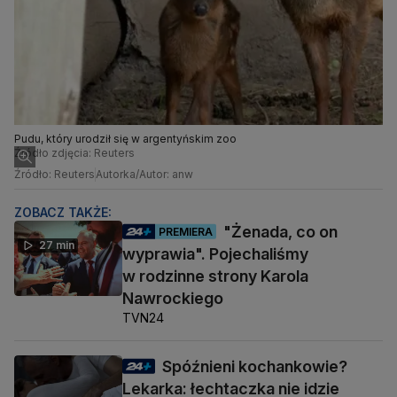
Pudu, który urodził się w argentyńskim zoo
Źródło zdjęcia: Reuters
Źródło: Reuters
Autorka/Autor: anw
ZOBACZ TAKŻE:
"Żenada, co on
PREMIERA
27 min
wyprawia". Pojechaliśmy
w rodzinne strony Karola
Nawrockiego
TVN24
Spóźnieni kochankowie?
Lekarka: łechtaczka nie idzie