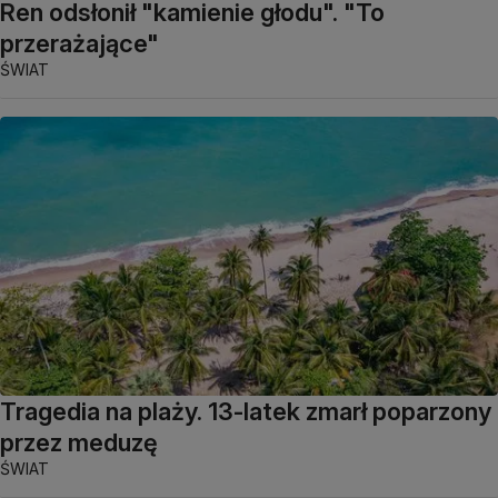
Ren odsłonił "kamienie głodu". "To
przerażające"
ŚWIAT
Tragedia na plaży. 13-latek zmarł poparzony
przez meduzę
ŚWIAT