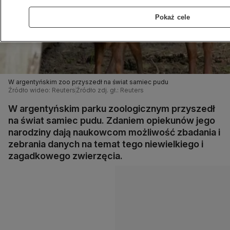
Pokaż cele
W argentyńskim zoo przyszedł na świat samiec pudu
Źródło wideo: Reuters
Źródło zdj. gł.: Reuters
W argentyńskim parku zoologicznym przyszedł
na świat samiec pudu. Zdaniem opiekunów jego
narodziny dają naukowcom możliwość zbadania i
zebrania danych na temat tego niewielkiego i
zagadkowego zwierzęcia.