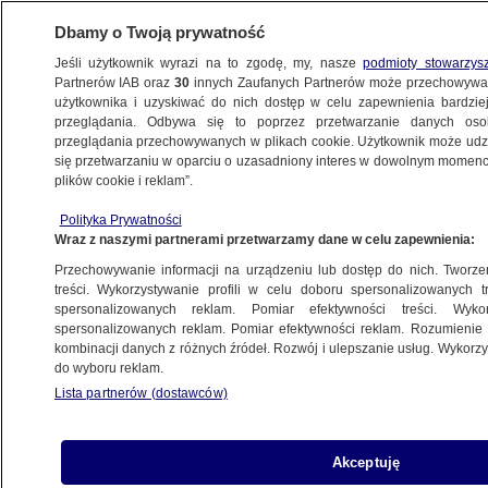
Dbamy o Twoją prywatność
Jeśli użytkownik wyrazi na to zgodę, my, nasze
podmioty stowarzys
Partnerów IAB oraz
30
innych Zaufanych Partnerów może przechowywa
METEO
użytkownika i uzyskiwać do nich dostęp w celu zapewnienia bardzi
przeglądania. Odbywa się to poprzez przetwarzanie danych os
przeglądania przechowywanych w plikach cookie. Użytkownik może udzie
CIEKAWOSTKI
się przetwarzaniu w oparciu o uzasadniony interes w dowolnym momencie
plików cookie i reklam”.
To maleństwo jest jednym z najbardziej
Polityka Prywatności
zagadkowych zwierząt na świecie
Wraz z naszymi partnerami przetwarzamy dane w celu zapewnienia:
Przechowywanie informacji na urządzeniu lub dostęp do nich. Tworzeni
26.11.2024, 08:03
treści. Wykorzystywanie profili w celu doboru spersonalizowanych tr
spersonalizowanych reklam. Pomiar efektywności treści. Wyko
spersonalizowanych reklam. Pomiar efektywności reklam. Rozumienie o
Udostępnij
kombinacji danych z różnych źródeł. Rozwój i ulepszanie usług. Wykor
do wyboru reklam.
Lista partnerów (dostawców)
Akceptuję