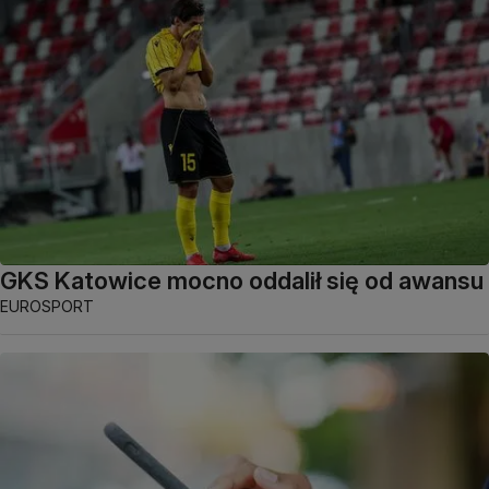
GKS Katowice mocno oddalił się od awansu
EUROSPORT