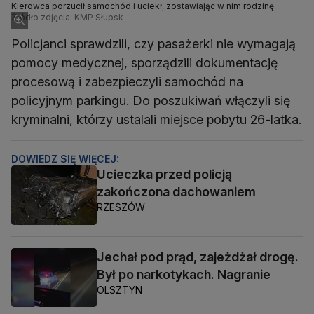
Kierowca porzucił samochód i uciekł, zostawiając w nim rodzinę
Źródło zdjęcia: KMP Słupsk
Policjanci sprawdzili, czy pasażerki nie wymagają
pomocy medycznej, sporządzili dokumentację
procesową i zabezpieczyli samochód na
policyjnym parkingu. Do poszukiwań włączyli się
kryminalni, którzy ustalali miejsce pobytu 26-latka.
DOWIEDZ SIĘ WIĘCEJ:
Ucieczka przed policją
zakończona dachowaniem
RZESZÓW
Jechał pod prąd, zajeżdżał drogę.
Był po narkotykach. Nagranie
OLSZTYN