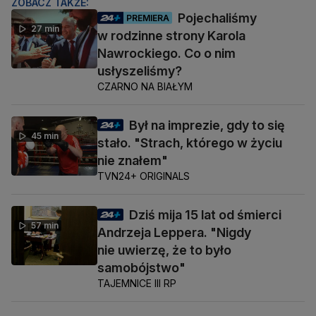
ZOBACZ TAKŻE:
Pojechaliśmy
PREMIERA
27 min
w rodzinne strony Karola
Nawrockiego. Co o nim
usłyszeliśmy?
CZARNO NA BIAŁYM
Był na imprezie, gdy to się
45 min
stało. "Strach, którego w życiu
nie znałem"
TVN24+ ORIGINALS
Dziś mija 15 lat od śmierci
57 min
Andrzeja Leppera. "Nigdy
nie uwierzę, że to było
samobójstwo"
TAJEMNICE III RP