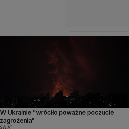
W Ukrainie "wróciło poważne poczucie
zagrożenia"
ŚWIAT