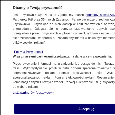
Dbamy o Twoją prywatność
Jeśli użytkownik wyrazi na to zgodę, my, nasze
podmioty stowarzys
Partnerów IAB oraz
30
innych Zaufanych Partnerów może przechowywa
użytkownika i uzyskiwać do nich dostęp w celu zapewnienia bardzi
przeglądania. Odbywa się to poprzez przetwarzanie danych os
przeglądania przechowywanych w plikach cookie. Użytkownik może udzie
TRÓJMIASTO
się przetwarzaniu w oparciu o uzasadniony interes w dowolnym momencie
plików cookie i reklam”.
W rozbitym aucie zostawił żonę
Polityka Prywatności
z pięcioletnią córką i uciekł
Wraz z naszymi partnerami przetwarzamy dane w celu zapewnienia:
Przechowywanie informacji na urządzeniu lub dostęp do nich. Tworzeni
4.03.2026, 14:46
treści. Wykorzystywanie profili w celu doboru spersonalizowanych tr
spersonalizowanych reklam. Pomiar efektywności treści. Wyko
spersonalizowanych reklam. Pomiar efektywności reklam. Rozumienie o
Udostępnij
kombinacji danych z różnych źródeł. Rozwój i ulepszanie usług. Wykor
do wyboru reklam.
Lista partnerów (dostawców)
Akceptuję