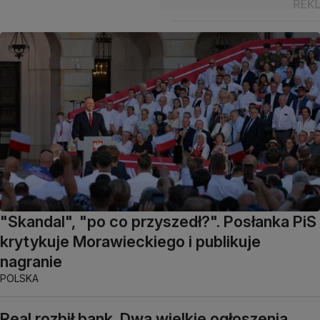
"Skandal", "po co przyszedł?". Posłanka PiS
krytykuje Morawieckiego i publikuje
nagranie
POLSKA
Real rozbił bank. Dwa wielkie ogłoszenia