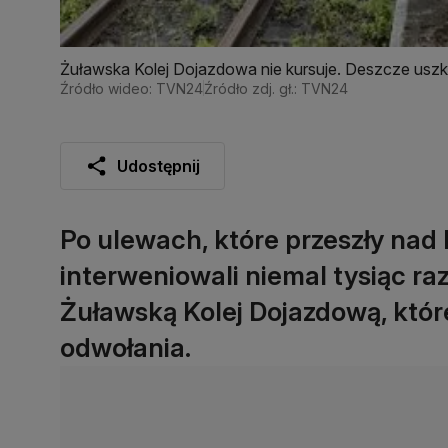
Żuławska Kolej Dojazdowa nie kursuje. Deszcze uszko
Źródło wideo: TVN24
Źródło zdj. gł.: TVN24
Udostępnij
Po ulewach, które przeszły nad
interweniowali niemal tysiąc ra
Żuławską Kolej Dojazdową, któr
odwołania.