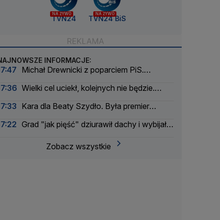
NA ŻYWO
NA ŻYWO
TVN24
TVN24 BiS
NAJNOWSZE INFORMACJE:
17:47
Michał Drewnicki z poparciem PiS.
"Kampania z naszej perspektywy ruszyła"
17:36
Wielki cel uciekł, kolejnych nie będzie.
Mistrzyni olimpijska zakończyła karierę
17:33
Kara dla Beaty Szydło. Była premier
zapowiedziała odwołanie
17:22
Grad "jak pięść" dziurawił dachy i wybijał
szyby
Zobacz wszystkie