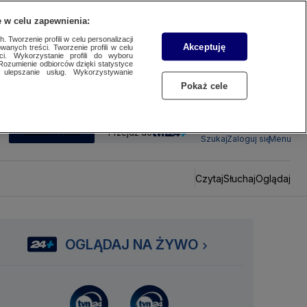
 w celu zapewnienia:
 Tworzenie profili w celu personalizacji
Akceptuję
wanych treści. Tworzenie profili w celu
ci. Wykorzystanie profili do wyboru
Rozumienie odbiorców dzięki statystyce
ulepszanie usług. Wykorzystywanie
Pokaż cele
SUBSKRYBUJ
Przejdź do
Szukaj
Zaloguj się
Menu
Czytaj
Słuchaj
Oglądaj
OGLĄDAJ NA ŻYWO