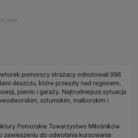
e wtorek pomorscy strażacy odnotowali 996
ami deszczu, które przeszły nad regionem.
esji, piwnic i garaży. Najtrudniejsza sytuacja
owodworskim, sztumskim, malborskim i
truktury Pomorskie Towarzystwo Miłośników
 o zawieszeniu do odwołania kursowania