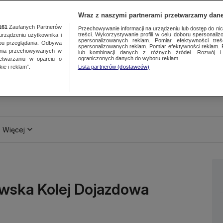
Wraz z naszymi partnerami przetwarzamy dane
161
Zaufanych Partnerów
Przechowywanie informacji na urządzeniu lub dostęp do nich.
treści. Wykorzystywanie profili w celu doboru spersonalizo
ządzeniu użytkownika i
spersonalizowanych reklam. Pomiar efektywności treś
bu przeglądania. Odbywa
spersonalizowanych reklam. Pomiar efektywności reklam. 
ania przechowywanych w
lub kombinacji danych z różnych źródeł. Rozwój i 
ograniczonych danych do wyboru reklam.
zetwarzaniu w oparciu o
ie i reklam”.
Lista partnerów (dostawców)
Więcej
awska Kolej Dojazdowa