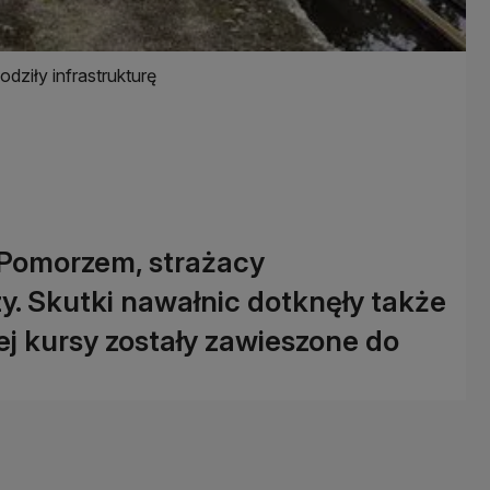
dziły infrastrukturę
 Pomorzem, strażacy
zy. Skutki nawałnic dotknęły także
ej kursy zostały zawieszone do