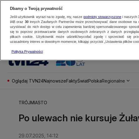
Dbamy o Twoją prywatność
Jeśli użytkownik wyrazi na to zgodę, my, nasze
podmioty stowarzyszone
i naszych
IAB oraz
30
innych Zaufanych Partnerów może przechowywać dane osobowe na ur
uzyskiwać do nich dostęp w celu zapewnienia bardziej spersonalizowanego sposo
się to poprzez przetwarzanie danych osobowych zebranych z danych przegląd
plikach cookie. Użytkownik może udzielić/wycofać zgodę i sprzeciwić się pr
uzasadniony interes w dowolnym momencie, klikając przycisk „Ustawienia plików cook
Polityka Prywatności
Oglądaj TVN24
Najnowsze
Fakty
Świat
Polska
Regionalne
TRÓJMIASTO
Po ulewach nie kursuje Żuł
29.07.2025, 14:12