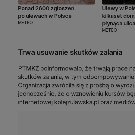
Ponad 2600 zgłoszeń
Ulewy w Pol
po ulewach w Polsce
kilkaset do
METEO
płynąca ulic
METEO
Trwa usuwanie skutków zalania
PTMKŻ poinformowało, że trwają prace na
skutków zalania, w tym odpompowywaniem
Organizacja zwróciła się z prośbą o wyrozu
jednocześnie, że o wznowieniu kursów bę
internetowej kolejzulawska.pl oraz medió