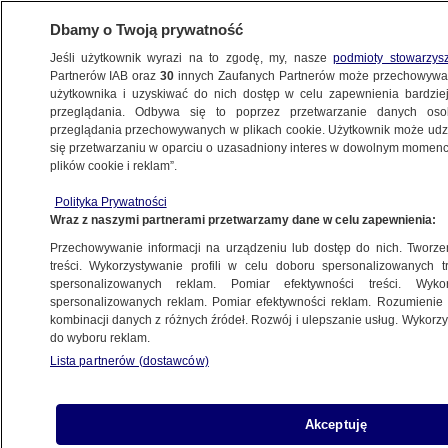
Dbamy o Twoją prywatność
Jeśli użytkownik wyrazi na to zgodę, my, nasze
podmioty stowarzys
Partnerów IAB oraz
30
innych Zaufanych Partnerów może przechowywa
użytkownika i uzyskiwać do nich dostęp w celu zapewnienia bardzi
przeglądania. Odbywa się to poprzez przetwarzanie danych os
przeglądania przechowywanych w plikach cookie. Użytkownik może udzie
TRÓJMIASTO
się przetwarzaniu w oparciu o uzasadniony interes w dowolnym momencie
plików cookie i reklam”.
Lwy, gibony i żyrafy "na celowniku"
Polityka Prywatności
turystów. Gdańskie zoo kupuje lunety
Wraz z naszymi partnerami przetwarzamy dane w celu zapewnienia:
Przechowywanie informacji na urządzeniu lub dostęp do nich. Tworzeni
2.11.2015, 16:16
treści. Wykorzystywanie profili w celu doboru spersonalizowanych tr
spersonalizowanych reklam. Pomiar efektywności treści. Wyko
spersonalizowanych reklam. Pomiar efektywności reklam. Rozumienie o
Udostępnij
kombinacji danych z różnych źródeł. Rozwój i ulepszanie usług. Wykor
do wyboru reklam.
Lista partnerów (dostawców)
Akceptuję