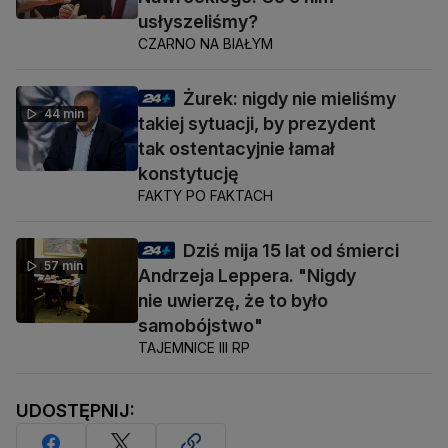
usłyszeliśmy?
CZARNO NA BIAŁYM
Żurek: nigdy nie mieliśmy
44 min
takiej sytuacji, by prezydent
tak ostentacyjnie łamał
konstytucję
FAKTY PO FAKTACH
Dziś mija 15 lat od śmierci
57 min
Andrzeja Leppera. "Nigdy
nie uwierzę, że to było
samobójstwo"
TAJEMNICE III RP
UDOSTĘPNIJ: