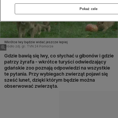
Pokaż cele
Wkrótce lwy będzie widać jeszcze lepiej
Źródło zdj. gł.: TVN 24 Pomorze
Gdzie bawią się lwy, co słychać u gibonów i gdzie
patrzy żyrafa - wkrótce turyści odwiedzający
gdańskie zoo poznają odpowiedzi na wszystkie
te pytania. Przy wybiegach zwierząt pojawi się
sześć lunet, dzięki którym będzie można
obserwować zwierzęta.