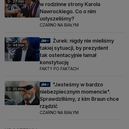
27 min
w rodzinne strony Karola
Nawrockiego. Co o nim
usłyszeliśmy?
CZARNO NA BIAŁYM
Żurek: nigdy nie mieliśmy
44 min
takiej sytuacji, by prezydent
tak ostentacyjnie łamał
konstytucję
FAKTY PO FAKTACH
"Jesteśmy w bardzo
25 min
niebezpiecznym momencie".
Sprawdziliśmy, z kim Braun chce
rządzić
CZARNO NA BIAŁYM