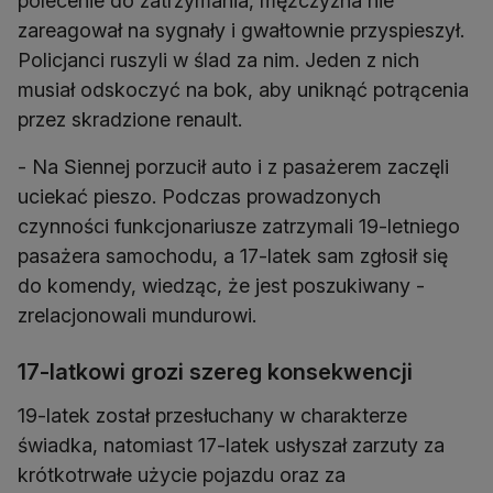
polecenie do zatrzymania, mężczyzna nie
zareagował na sygnały i gwałtownie przyspieszył.
Policjanci ruszyli w ślad za nim. Jeden z nich
musiał odskoczyć na bok, aby uniknąć potrącenia
przez skradzione renault.
- Na Siennej porzucił auto i z pasażerem zaczęli
uciekać pieszo. Podczas prowadzonych
czynności funkcjonariusze zatrzymali 19-letniego
pasażera samochodu, a 17-latek sam zgłosił się
do komendy, wiedząc, że jest poszukiwany -
zrelacjonowali mundurowi.
17-latkowi grozi szereg konsekwencji
19-latek został przesłuchany w charakterze
świadka, natomiast 17-latek usłyszał zarzuty za
krótkotrwałe użycie pojazdu oraz za