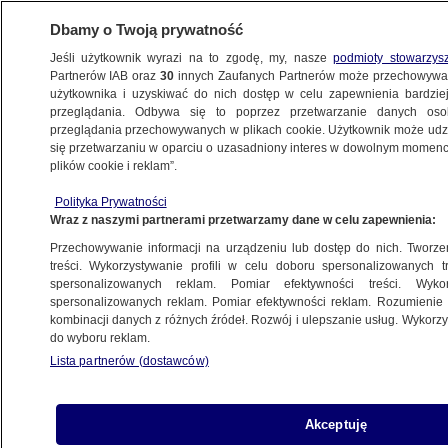
Dbamy o Twoją prywatność
Jeśli użytkownik wyrazi na to zgodę, my, nasze
podmioty stowarzys
Partnerów IAB oraz
30
innych Zaufanych Partnerów może przechowywa
użytkownika i uzyskiwać do nich dostęp w celu zapewnienia bardzi
przeglądania. Odbywa się to poprzez przetwarzanie danych os
przeglądania przechowywanych w plikach cookie. Użytkownik może udzie
TRÓJMIASTO
się przetwarzaniu w oparciu o uzasadniony interes w dowolnym momencie
plików cookie i reklam”.
17-latek uciekał autem, potem sam
Polityka Prywatności
przyszedł do komendy
Wraz z naszymi partnerami przetwarzamy dane w celu zapewnienia:
Przechowywanie informacji na urządzeniu lub dostęp do nich. Tworzeni
15.10.2024, 14:37
treści. Wykorzystywanie profili w celu doboru spersonalizowanych tr
spersonalizowanych reklam. Pomiar efektywności treści. Wyko
spersonalizowanych reklam. Pomiar efektywności reklam. Rozumienie o
Udostępnij
kombinacji danych z różnych źródeł. Rozwój i ulepszanie usług. Wykor
do wyboru reklam.
Lista partnerów (dostawców)
Akceptuję