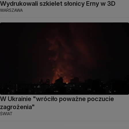
Wydrukowali szkielet słonicy Erny w 3D
WARSZAWA
W Ukrainie "wróciło poważne poczucie
zagrożenia"
ŚWIAT