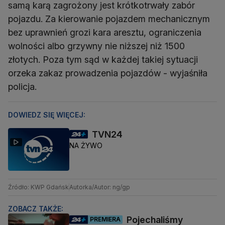
samą karą zagrożony jest krótkotrwały zabór
pojazdu. Za kierowanie pojazdem mechanicznym
bez uprawnień grozi kara aresztu, ograniczenia
wolności albo grzywny nie niższej niż 1500
złotych. Poza tym sąd w każdej takiej sytuacji
orzeka zakaz prowadzenia pojazdów - wyjaśniła
policja.
DOWIEDZ SIĘ WIĘCEJ:
TVN24
NA ŻYWO
Źródło: KWP Gdańsk
Autorka/Autor: ng/gp
ZOBACZ TAKŻE:
Pojechaliśmy
PREMIERA