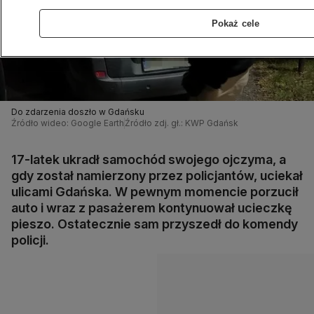
Pokaż cele
Do zdarzenia doszło w Gdańsku
Źródło wideo: Google Earth
Źródło zdj. gł.: KWP Gdańsk
17-latek ukradł samochód swojego ojczyma, a
gdy został namierzony przez policjantów, uciekał
ulicami Gdańska. W pewnym momencie porzucił
auto i wraz z pasażerem kontynuował ucieczkę
pieszo. Ostatecznie sam przyszedł do komendy
policji.