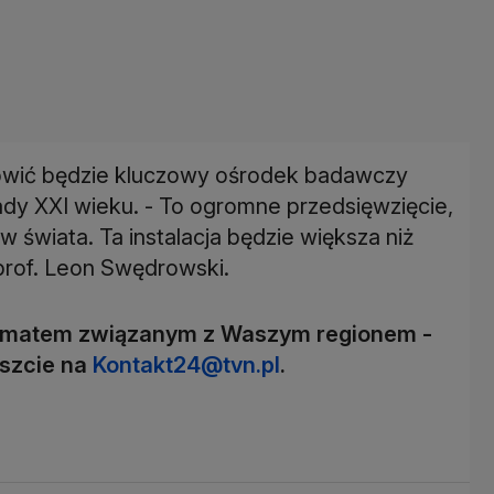
nowić będzie kluczowy ośrodek badawczy
kady XXI wieku. - To ogromne przedsięwzięcie,
 świata. Ta instalacja będzie większa niż
prof. Leon Swędrowski.
 tematem związanym z Waszym regionem -
iszcie na
Kontakt24@tvn.pl
.