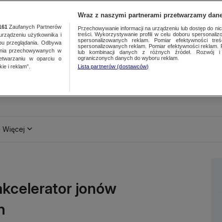
Wraz z naszymi partnerami przetwarzamy dane
161
Zaufanych Partnerów
Przechowywanie informacji na urządzeniu lub dostęp do nich.
treści. Wykorzystywanie profili w celu doboru spersonalizo
ządzeniu użytkownika i
spersonalizowanych reklam. Pomiar efektywności treś
bu przeglądania. Odbywa
spersonalizowanych reklam. Pomiar efektywności reklam. 
ania przechowywanych w
lub kombinacji danych z różnych źródeł. Rozwój i 
ograniczonych danych do wyboru reklam.
zetwarzaniu w oparciu o
ie i reklam”.
Lista partnerów (dostawców)
Więcej
kcelerator jonów
h