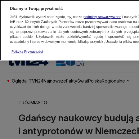
Dbamy o Twoją prywatność
Jeśli użytkownik wyrazi na to zgodę, my, nasze
podmioty stowarzyszone
i naszych
IAB oraz
30
innych Zaufanych Partnerów może przechowywać dane osobowe na ur
uzyskiwać do nich dostęp w celu zapewnienia bardziej spersonalizowanego sposo
się to poprzez przetwarzanie danych osobowych zebranych z danych przegląd
plikach cookie. Użytkownik może udzielić/wycofać zgodę i sprzeciwić się pr
uzasadniony interes w dowolnym momencie, klikając przycisk „Ustawienia plików cook
Polityka Prywatności
Oglądaj TVN24
Najnowsze
Fakty
Świat
Polska
Regionalne
TRÓJMIASTO
Gdańscy naukowcy budują a
i antyprotonów w Niemczec