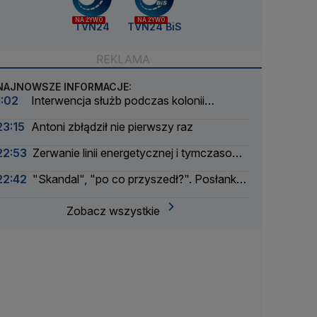
NA ŻYWO
NA ŻYWO
TVN24
TVN24 BiS
NAJNOWSZE INFORMACJE:
1:02
Interwencja służb podczas kolonii
żeglarskiej. Z wody wyciągnięto ponad 30 osób
23:15
Antoni zbłądził nie pierwszy raz
22:53
Zerwanie linii energetycznej i tymczasowa
awaria prądu. Incydent bada Żandarmeria
22:42
"Skandal", "po co przyszedł?". Posłanka
Wojskowa
PiS krytykuje Morawieckiego i publikuje nagranie
Zobacz wszystkie