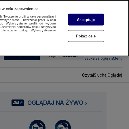
 w celu zapewnienia:
 Tworzenie profili w celu personalizacji
Akceptuję
wanych treści. Tworzenie profili w celu
ci. Wykorzystanie profili do wyboru
Rozumienie odbiorców dzięki statystyce
ulepszanie usług. Wykorzystywanie
Pokaż cele
SUBSKRYBUJ
Przejdź do
Szukaj
Zaloguj się
Menu
Czytaj
Słuchaj
Oglądaj
OGLĄDAJ NA ŻYWO