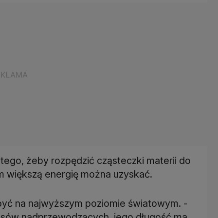
 tego, żeby rozpędzić cząsteczki materii do
tym większą energię można uzyskać.
 być na najwyższym poziomie światowym. -
gnesów nadprzewodzących, jego długość ma