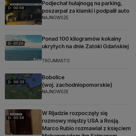
Podjechał hulajnogą na parking,
00:58
poszarpał za klamki i podpalił auto
NAJNOWSZE
Ponad 100 kilogramów kokainy
01:20
ukrytych na dnie Zatoki Gdańskiej
TRÓJMIASTO
Bobolice
00:32
(woj. zachodniopomorskie)
NAJNOWSZE
W Rijadzie rozpoczęły się
00:58
rozmowy między USA a Rosją.
Marco Rubio rozmawiał z księciem
Mohammadem ibn Salmanem