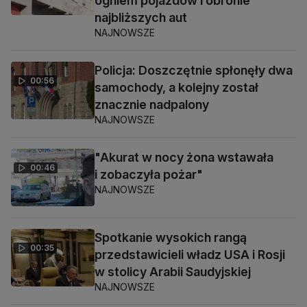
ogniem pojazdów i obronie
najbliższych aut
NAJNOWSZE
Policja: Doszczętnie spłonęły dwa
00:56
samochody, a kolejny został
znacznie nadpalony
NAJNOWSZE
"Akurat w nocy żona wstawała
00:46
i zobaczyła pożar"
NAJNOWSZE
Spotkanie wysokich rangą
00:35
przedstawicieli władz USA i Rosji
w stolicy Arabii Saudyjskiej
NAJNOWSZE