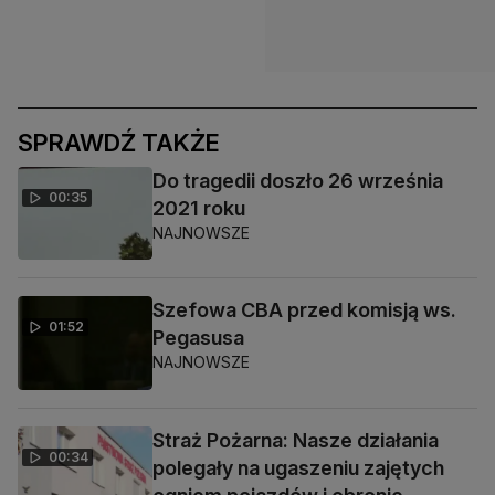
SPRAWDŹ TAKŻE
Do tragedii doszło 26 września
00:35
2021 roku
NAJNOWSZE
Szefowa CBA przed komisją ws.
01:52
Pegasusa
NAJNOWSZE
Straż Pożarna: Nasze działania
00:34
polegały na ugaszeniu zajętych