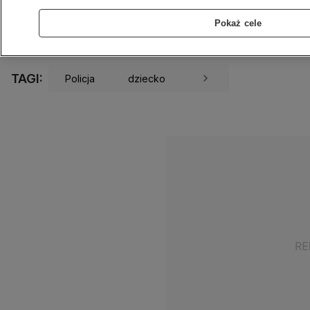
18.02.2025
1 min
Źródło:
KPP Wejherowo
Pokaż cele
Udostępnij
TAGI:
Policja
dziecko