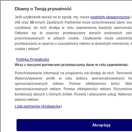
Dbamy o Twoją prywatność
Jeśli użytkownik wyrazi na to zgodę, my, nasze
podmioty stowarzyszone
i
IAB oraz
30
innych Zaufanych Partnerów może przechowywać dane osob
uzyskiwać do nich dostęp w celu zapewnienia bardziej spersonal
Odbywa się to poprzez przetwarzanie danych osobowych zeb
przechowywanych w plikach cookie. Użytkownik może udzielić/w
przetwarzaniu w oparciu o uzasadniony interes w dowolnym momencie, kl
cookie i reklam”.
Polityka Prywatności
Wraz z naszymi partnerami przetwarzamy dane w celu zapewnienia:
Przechowywanie informacji na urządzeniu lub dostęp do nich. Tworzenie pr
Wykorzystywanie profili w celu doboru spersonalizowanych tre
spersonalizowanych reklam. Pomiar efektywności treści. Wyk
spersonalizowanych reklam. Pomiar efektywności reklam. Rozumienie
kombinacji danych z różnych źródeł. Rozwój i ulepszanie usług. Wykorz
wyboru reklam.
Lista partnerów (dostawców)
Dwa zarzuty dla matki, która
Akceptuję
zaatakowała dziecko tłuczkiem