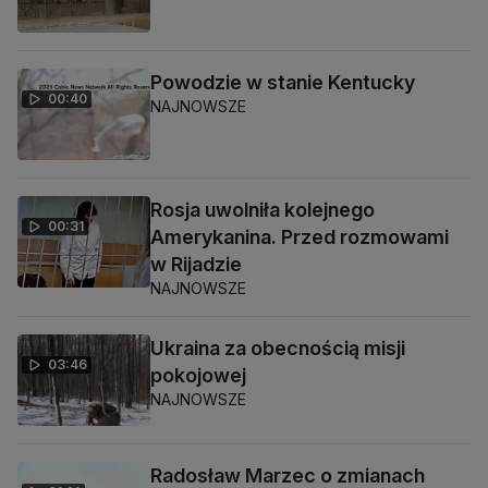
Powodzie w stanie Kentucky
00:40
NAJNOWSZE
Rosja uwolniła kolejnego
00:31
Amerykanina. Przed rozmowami
w Rijadzie
NAJNOWSZE
Ukraina za obecnością misji
03:46
pokojowej
NAJNOWSZE
Radosław Marzec o zmianach