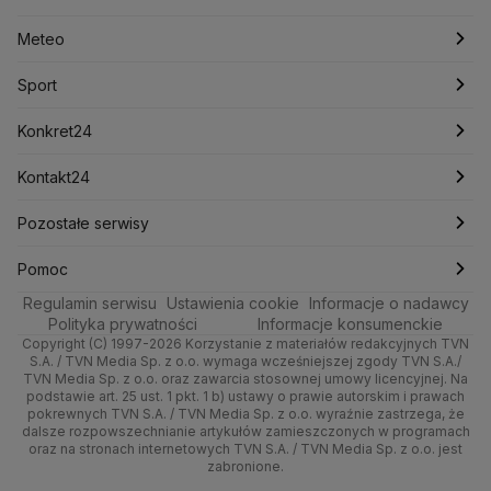
Lasy Państwowe
Lech Wałęsa
Lewica
Meteo
Artykuły
Fakty o Świecie
Łódź
Najnowsze
Meteo
Lotnisko Chopina
Lotto
Maciej Wąsik
Marcin Przydacz
Marcin Kierwiński
Marian Banaś
Sport
Newslettery
Ludzie Faktów
Katowice
Notowania
Pogoda godzinowa
Sport
Mariusz Błaszczak
Mariusz Kamiński
Mark Zuckerberg
Mateusz Morawiecki
Zdrowie
Kraków
Pieniądze
Pogoda długoterminowa
Piłka Nożna
Konkret24
Michał Kamiński
Technologia
Poznań
Nieruchomości
Pogoda na jutro
Ministerstwo Aktywów Państwowych
Tenis
Najnowsze
Kontakt24
Ministerstwo Edukacji i Nauki
Kultura i styl
Trójmiasto
Rynki
Pogoda na weekend
Kolarstwo
Polska
Najnowsze
Pozostałe serwisy
Ministerstwo Infrastruktury
Ministerstwo Kultury
Ministerstwo Obrony Narodowej
Ciekawostki
Wrocław
Dla firm
Najnowsze
Skoki Narciarskie
Świat
Gorące Tematy
TVN
Pomoc
Ministerstwo Rolnictwa
Regulamin serwisu
Quizy
Ustawienia cookie
Informacje o nadawcy
Ministerstwo Rozwoju i Technologii
Kielce
Handel
Polska
Sporty zimowe
Polityka
Wyślij zgłoszenie
Dzień Dobry TVN
Centrum pomocy
Polityka prywatności
Informacje konsumenckie
Ministerstwo Sportu i Turystyki
Copyright (C) 1997-2026 Korzystanie z materiałów redakcyjnych TVN
Tematy
Kujawsko-pomorskie
Ze świata
Prognoza
Lekkoatletyka
Zdrowie
Uwaga TVN
Ministerstwo Cyfryzacji
Test zgodności
S.A. / TVN Media Sp. z o.o. wymaga wcześniejszej zgody TVN S.A./
TVN Media Sp. z o.o. oraz zawarcia stosownej umowy licencyjnej. Na
Ministerstwo Edukacji Narodowej
Lublin
podstawie art. 25 ust. 1 pkt. 1 b) ustawy o prawie autorskim i prawach
Tech
Świat
Siatkówka
Tech
HGTV
Oglądaj na TV
Ministerstwo Finansów
pokrewnych TVN S.A. / TVN Media Sp. z o.o. wyraźnie zastrzega, że
dalsze rozpowszechnianie artykułów zamieszczonych w programach
Ministerstwo Klimatu i Środowiska
Lubuskie
Moto
Nauka
F1
Nauka
TVN Turbo
Zrealizuj voucher
oraz na stronach internetowych TVN S.A. / TVN Media Sp. z o.o. jest
Ministerstwo Nauki i Szkolnictwa Wyższego
zabronione.
Olsztyn
Dla seniora
Ciekawostki
Ministerstwo Sprawiedliwości
Rozrywka