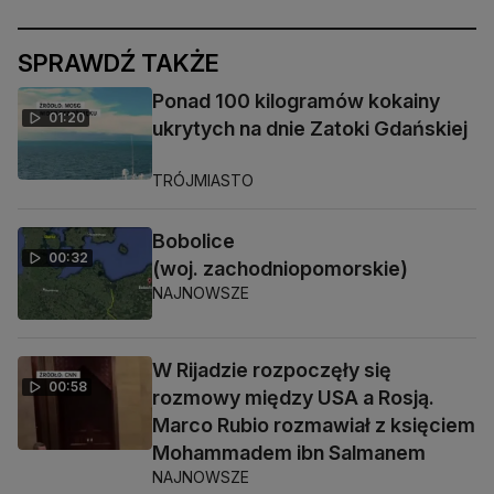
SPRAWDŹ TAKŻE
Ponad 100 kilogramów kokainy
01:20
ukrytych na dnie Zatoki Gdańskiej
TRÓJMIASTO
Bobolice
00:32
(woj. zachodniopomorskie)
NAJNOWSZE
W Rijadzie rozpoczęły się
00:58
rozmowy między USA a Rosją.
Marco Rubio rozmawiał z księciem
Mohammadem ibn Salmanem
NAJNOWSZE