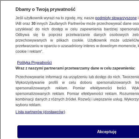
Dbamy o Twoją prywatność
Jeśli użytkownik wyrazi na to zgodę, my, nasze
podmioty stowarzyszone
i
IAB oraz
30
innych Zaufanych Partnerów może przechowywać dane osob
uzyskiwać do nich dostęp w celu zapewnienia bardziej spersonal
Odbywa się to poprzez przetwarzanie danych osobowych zeb
przechowywanych w plikach cookie. Użytkownik może udzielić/w
przetwarzaniu w oparciu o uzasadniony interes w dowolnym momencie, kl
cookie i reklam”.
Polityka Prywatności
Wraz z naszymi partnerami przetwarzamy dane w celu zapewnienia:
Przechowywanie informacji na urządzeniu lub dostęp do nich. Tworzenie pr
Wykorzystywanie profili w celu doboru spersonalizowanych tre
spersonalizowanych reklam. Pomiar efektywności treści. Wyk
spersonalizowanych reklam. Pomiar efektywności reklam. Rozumienie
kombinacji danych z różnych źródeł. Rozwój i ulepszanie usług. Wykorz
wyboru reklam.
Lista partnerów (dostawców)
Podjechał hulajnogą na parking,
Akceptuję
poszarpał za klamki i podpalił auto