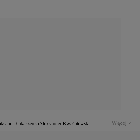
Więcej
aksandr Łukaszenka
Aleksander Kwaśniewski
hód
Bomba atomowa
Borys Budka
Bruksela
CBŚP
CBA
z Klimczak
Dariusz Korneluk
Dariusz Matecki