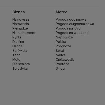
 Kaczyński
J.D. Vance
Joe Biden
Justin Trudeau
Kanada
ch Wałęsa
Lewica
Lotnisko Chopina
Lotto
Biznes
Meteo
ki
Michał Kamiński
Najnowsze
Pogoda godzinowa
ny Narodowej
Ministerstwo Rolnictwa
Notowania
Pogoda długoterminowa
wo Finansów
Ministerstwo Klimatu i Środowiska
Pieniądze
Pogoda na jutro
o Spraw Zagranicznych
Nieruchomości
Moskwa
Pogoda na weekend
Rynki
Najnowsze
 Zdrowia
NASA
NATO
Niemcy
Nord Stream 2
Dla firm
Polska
ka
Pentagon
Piotr Gliński
PIT
PKB Polski
PKO BP
Handel
Prognoza
ść
Prezes NBP Adam Glapiński
Prezydent RP
Ze świata
Świat
Tech
Nauka
sja
Ryszard Petru
Ryszard Kalisz
Moto
Ciekawostki
 terytorialny
Sędziowie
Sejm
Senat RP
Dla seniora
Podróże
werenna Polska
Sztuczna inteligencja
Turystyka
Smog
jska
UOKiK
USA
Władysław Kosiniak-Kamysz
kie 2025
Zjednoczona Prawica