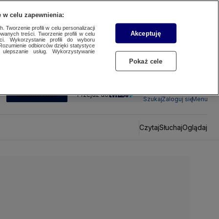
 w celu zapewnienia:
 Tworzenie profili w celu personalizacji
Akceptuję
wanych treści. Tworzenie profili w celu
ci. Wykorzystanie profili do wyboru
Rozumienie odbiorców dzięki statystyce
ulepszanie usług. Wykorzystywanie
Pokaż cele
SUBSKRYBUJ
Przejdź do
Szukaj
Zaloguj się
Menu
Czytaj
Słuchaj
Oglądaj