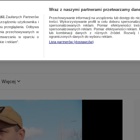
Wraz z naszymi partnerami przetwarzamy dane
161
Zaufanych Partnerów
Przechowywanie informacji na urządzeniu lub dostęp do nich.
treści. Wykorzystywanie profili w celu doboru spersonalizo
ządzeniu użytkownika i
spersonalizowanych reklam. Pomiar efektywności treś
bu przeglądania. Odbywa
spersonalizowanych reklam. Pomiar efektywności reklam. 
ania przechowywanych w
lub kombinacji danych z różnych źródeł. Rozwój i 
ograniczonych danych do wyboru reklam.
zetwarzaniu w oparciu o
ie i reklam”.
Lista partnerów (dostawców)
Więcej