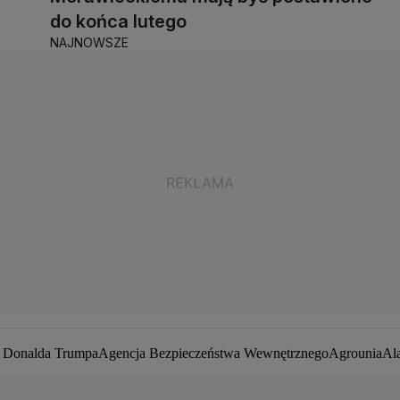
do końca lutego
NAJNOWSZE
a Donalda Trumpa
Agencja Bezpieczeństwa Wewnętrznego
Agrounia
Al
ej Duda
Białoruś
Bitcoin
Biuro Bezpieczeństwa Narodowego
Bliski Wsc
by zakaźne
CIA
COVID-19
Cyberbezpieczeństwo
Daniel Obajtek
Darius