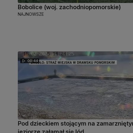
Bobolice (woj. zachodniopomorskie)
NAJNOWSZE
00:44
Pod dzieckiem stojącym na zamarznięt
jeziorze załamał się lód