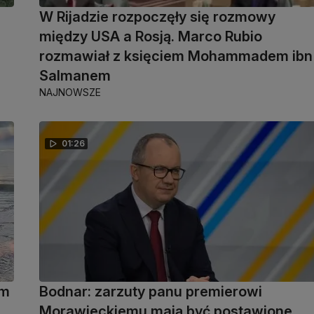
W Rijadzie rozpoczęły się rozmowy
między USA a Rosją. Marco Rubio
rozmawiał z księciem Mohammadem ibn
Salmanem
NAJNOWSZE
01:26
ym
Bodnar: zarzuty panu premierowi
Morawieckiemu mają być postawione