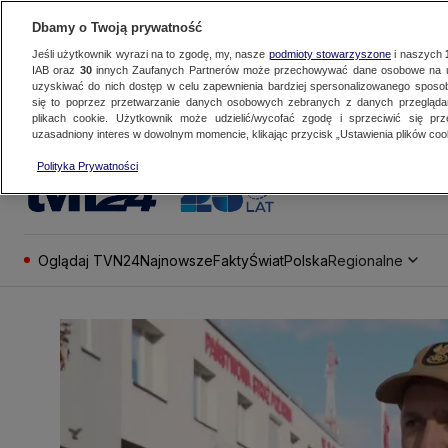
Dbamy o Twoją prywatność
Jeśli użytkownik wyrazi na to zgodę, my, nasze
podmioty stowarzyszone
i naszych
IAB oraz
30
innych Zaufanych Partnerów może przechowywać dane osobowe na ur
uzyskiwać do nich dostęp w celu zapewnienia bardziej spersonalizowanego sposo
się to poprzez przetwarzanie danych osobowych zebranych z danych przegląd
plikach cookie. Użytkownik może udzielić/wycofać zgodę i sprzeciwić się pr
uzasadniony interes w dowolnym momencie, klikając przycisk „Ustawienia plików cook
Polityka Prywatności
Oglądaj TVN24
Najnowsze
Fakty
Świat
Polska
Regionalne