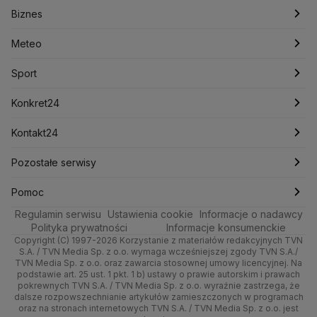
Biznes
Podcasty
Kryptowaluty
Fakty po Faktach
Krzysztof Bosak
Krzysztof Hetman
Warszawa
Biznes
Lasy Państwowe
Lech Wałęsa
Lewica
Meteo
Artykuły
Fakty o Świecie
Łódź
Najnowsze
Meteo
Lotnisko Chopina
Lotto
Maciej Wąsik
Marcin Przydacz
Marcin Kierwiński
Marian Banaś
Sport
Newslettery
Ludzie Faktów
Katowice
Notowania
Pogoda godzinowa
Sport
Mariusz Błaszczak
Mariusz Kamiński
Mark Zuckerberg
Mateusz Morawiecki
Zdrowie
Kraków
Pieniądze
Pogoda długoterminowa
Piłka Nożna
Konkret24
Michał Kamiński
Technologia
Poznań
Nieruchomości
Pogoda na jutro
Ministerstwo Aktywów Państwowych
Tenis
Najnowsze
Kontakt24
Ministerstwo Edukacji i Nauki
Kultura i styl
Trójmiasto
Rynki
Pogoda na weekend
Kolarstwo
Polska
Najnowsze
Pozostałe serwisy
Ministerstwo Infrastruktury
Ministerstwo Kultury
Ministerstwo Obrony Narodowej
Ciekawostki
Wrocław
Dla firm
Najnowsze
Skoki Narciarskie
Świat
Gorące Tematy
TVN
Pomoc
Ministerstwo Rolnictwa
Regulamin serwisu
Quizy
Ustawienia cookie
Informacje o nadawcy
Ministerstwo Rozwoju i Technologii
Kielce
Handel
Polska
Sporty zimowe
Polityka
Wyślij zgłoszenie
Dzień Dobry TVN
Centrum pomocy
Polityka prywatności
Informacje konsumenckie
Ministerstwo Sportu i Turystyki
Copyright (C) 1997-2026 Korzystanie z materiałów redakcyjnych TVN
Tematy
Kujawsko-pomorskie
Ze świata
Prognoza
Lekkoatletyka
Zdrowie
Uwaga TVN
Ministerstwo Cyfryzacji
Test zgodności
S.A. / TVN Media Sp. z o.o. wymaga wcześniejszej zgody TVN S.A./
TVN Media Sp. z o.o. oraz zawarcia stosownej umowy licencyjnej. Na
Ministerstwo Edukacji Narodowej
Lublin
podstawie art. 25 ust. 1 pkt. 1 b) ustawy o prawie autorskim i prawach
Tech
Świat
Siatkówka
Tech
HGTV
Oglądaj na TV
Ministerstwo Finansów
pokrewnych TVN S.A. / TVN Media Sp. z o.o. wyraźnie zastrzega, że
dalsze rozpowszechnianie artykułów zamieszczonych w programach
Ministerstwo Klimatu i Środowiska
Lubuskie
Moto
Nauka
F1
Nauka
TVN Turbo
Zrealizuj voucher
oraz na stronach internetowych TVN S.A. / TVN Media Sp. z o.o. jest