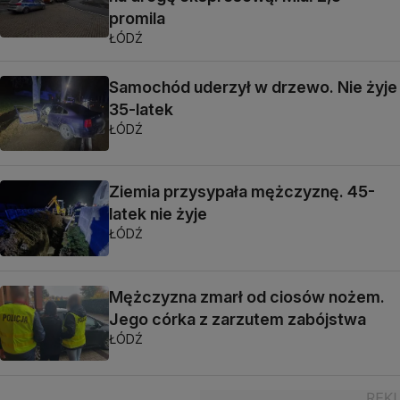
promila
ŁÓDŹ
Samochód uderzył w drzewo. Nie żyje
35-latek
ŁÓDŹ
Ziemia przysypała mężczyznę. 45-
latek nie żyje
ŁÓDŹ
Mężczyzna zmarł od ciosów nożem.
Jego córka z zarzutem zabójstwa
ŁÓDŹ