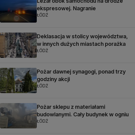
Leżał obok samochodu na drodze
ekspresowej. Nagranie
ŁÓDŹ
Deklasacja w stolicy województwa,
w innych dużych miastach porażka
ŁÓDŹ
Pożar dawnej synagogi, ponad trzy
godziny akcji
ŁÓDŹ
Pożar sklepu z materiałami
budowlanymi. Cały budynek w ogniu
ŁÓDŹ