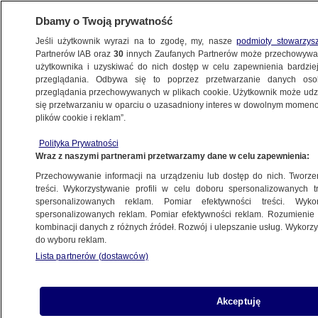
Dbamy o Twoją prywatność
Jeśli użytkownik wyrazi na to zgodę, my, nasze
podmioty stowarzys
Partnerów IAB oraz
30
innych Zaufanych Partnerów może przechowywa
użytkownika i uzyskiwać do nich dostęp w celu zapewnienia bardzi
przeglądania. Odbywa się to poprzez przetwarzanie danych os
przeglądania przechowywanych w plikach cookie. Użytkownik może udzie
TOMASZÓW MAZOWIECKI
się przetwarzaniu w oparciu o uzasadniony interes w dowolnym momencie
plików cookie i reklam”.
Ogień objął budynek. Strażacy
o rozszczelnieniu instalacji gazowej
Polityka Prywatności
Wraz z naszymi partnerami przetwarzamy dane w celu zapewnienia:
ŁÓDŹ
Przechowywanie informacji na urządzeniu lub dostęp do nich. Tworzeni
treści. Wykorzystywanie profili w celu doboru spersonalizowanych tr
spersonalizowanych reklam. Pomiar efektywności treści. Wyko
W godzinach szczytu są tam ogromne
spersonalizowanych reklam. Pomiar efektywności reklam. Rozumienie o
korki. Zamiast rogatek będzie tunel
kombinacji danych z różnych źródeł. Rozwój i ulepszanie usług. Wykor
ŁÓDŹ
do wyboru reklam.
Lista partnerów (dostawców)
Młoda kobieta zginęła od ciosów
Akceptuję
w szyję