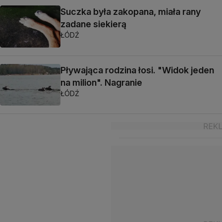
Suczka była zakopana, miała rany
zadane siekierą
ŁÓDŹ
Pływająca rodzina łosi. "Widok jeden
na milion". Nagranie
ŁÓDŹ