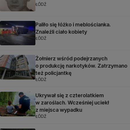
ŁÓDŹ
Paliło się łóżko i meblościanka.
Znaleźli ciało kobiety
ŁÓDŹ
Żołnierz wśród podejrzanych
o produkcję narkotyków. Zatrzymano
też policjantkę
ŁÓDŹ
Ukrywał się z czterolatkiem
w zaroślach. Wcześniej uciekł
z miejsca wypadku
ŁÓDŹ