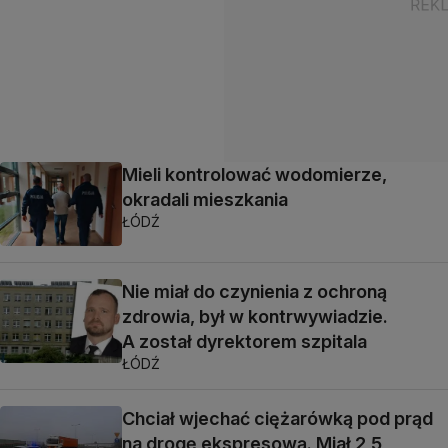
Mieli kontrolować wodomierze,
okradali mieszkania
ŁÓDŹ
Nie miał do czynienia z ochroną
zdrowia, był w kontrwywiadzie.
A został dyrektorem szpitala
ŁÓDŹ
Chciał wjechać ciężarówką pod prąd
na drogę ekspresową. Miał 2,5