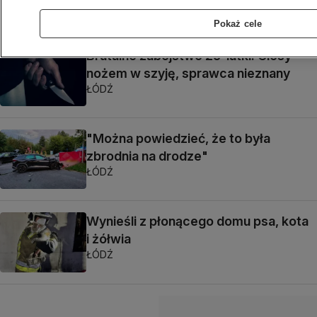
ŁÓDŹ
Pokaż cele
Brutalne zabójstwo 25-latki. Ciosy
nożem w szyję, sprawca nieznany
ŁÓDŹ
"Można powiedzieć, że to była
zbrodnia na drodze"
ŁÓDŹ
Wynieśli z płonącego domu psa, kota
i żółwia
ŁÓDŹ