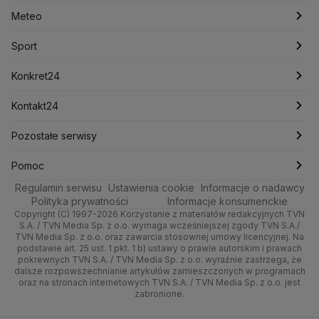
Lasy Państwowe
Lech Wałęsa
Lewica
Meteo
Artykuły
Fakty o Świecie
Łódź
Najnowsze
Meteo
Lotnisko Chopina
Lotto
Maciej Wąsik
Marcin Przydacz
Marcin Kierwiński
Marian Banaś
Sport
Newslettery
Ludzie Faktów
Katowice
Notowania
Pogoda godzinowa
Sport
Mariusz Błaszczak
Mariusz Kamiński
Mark Zuckerberg
Mateusz Morawiecki
Zdrowie
Kraków
Pieniądze
Pogoda długoterminowa
Piłka Nożna
Konkret24
Michał Kamiński
Technologia
Poznań
Nieruchomości
Pogoda na jutro
Ministerstwo Aktywów Państwowych
Tenis
Najnowsze
Kontakt24
Ministerstwo Edukacji i Nauki
Kultura i styl
Trójmiasto
Rynki
Pogoda na weekend
Kolarstwo
Polska
Najnowsze
Pozostałe serwisy
Ministerstwo Infrastruktury
Ministerstwo Kultury
Ministerstwo Obrony Narodowej
Ciekawostki
Wrocław
Dla firm
Najnowsze
Skoki Narciarskie
Świat
Gorące Tematy
TVN
Pomoc
Ministerstwo Rolnictwa
Regulamin serwisu
Quizy
Ustawienia cookie
Informacje o nadawcy
Ministerstwo Rozwoju i Technologii
Kielce
Handel
Polska
Sporty zimowe
Polityka
Wyślij zgłoszenie
Dzień Dobry TVN
Centrum pomocy
Polityka prywatności
Informacje konsumenckie
Ministerstwo Sportu i Turystyki
Copyright (C) 1997-2026 Korzystanie z materiałów redakcyjnych TVN
Tematy
Kujawsko-pomorskie
Ze świata
Prognoza
Lekkoatletyka
Zdrowie
Uwaga TVN
Ministerstwo Cyfryzacji
Test zgodności
S.A. / TVN Media Sp. z o.o. wymaga wcześniejszej zgody TVN S.A./
TVN Media Sp. z o.o. oraz zawarcia stosownej umowy licencyjnej. Na
Ministerstwo Edukacji Narodowej
Lublin
podstawie art. 25 ust. 1 pkt. 1 b) ustawy o prawie autorskim i prawach
Tech
Świat
Siatkówka
Tech
HGTV
Oglądaj na TV
Ministerstwo Finansów
pokrewnych TVN S.A. / TVN Media Sp. z o.o. wyraźnie zastrzega, że
dalsze rozpowszechnianie artykułów zamieszczonych w programach
Ministerstwo Klimatu i Środowiska
Lubuskie
Moto
Nauka
F1
Nauka
TVN Turbo
Zrealizuj voucher
oraz na stronach internetowych TVN S.A. / TVN Media Sp. z o.o. jest
Ministerstwo Nauki i Szkolnictwa Wyższego
zabronione.
Olsztyn
Dla seniora
Ciekawostki
Ministerstwo Sprawiedliwości
Rozrywka
TVN Style