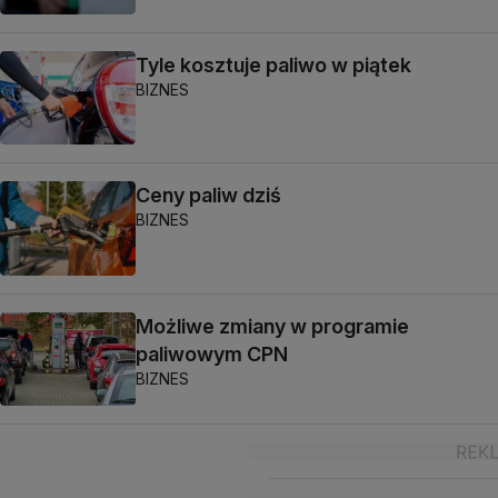
Tyle kosztuje paliwo w piątek
BIZNES
Ceny paliw dziś
BIZNES
Możliwe zmiany w programie
paliwowym CPN
BIZNES