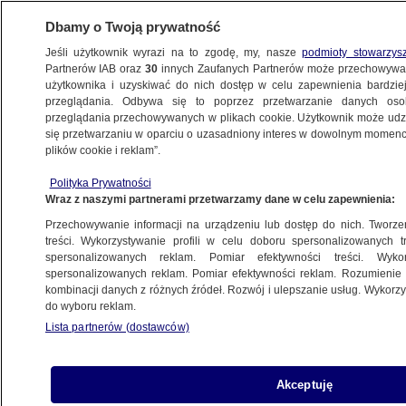
Dbamy o Twoją prywatność
Jeśli użytkownik wyrazi na to zgodę, my, nasze
podmioty stowarzys
Partnerów IAB oraz
30
innych Zaufanych Partnerów może przechowywa
użytkownika i uzyskiwać do nich dostęp w celu zapewnienia bardzi
przeglądania. Odbywa się to poprzez przetwarzanie danych os
przeglądania przechowywanych w plikach cookie. Użytkownik może udzie
STACJA PALIW
się przetwarzaniu w oparciu o uzasadniony interes w dowolnym momencie
plików cookie i reklam”.
Tyle zapłacimy za tankowanie
w niedzielę
Polityka Prywatności
Wraz z naszymi partnerami przetwarzamy dane w celu zapewnienia:
BIZNES
Przechowywanie informacji na urządzeniu lub dostęp do nich. Tworzeni
treści. Wykorzystywanie profili w celu doboru spersonalizowanych tr
spersonalizowanych reklam. Pomiar efektywności treści. Wyko
Droższy weekend. Tyle zapłacimy
spersonalizowanych reklam. Pomiar efektywności reklam. Rozumienie o
za paliwa w sobotę
kombinacji danych z różnych źródeł. Rozwój i ulepszanie usług. Wykor
BIZNES
do wyboru reklam.
Lista partnerów (dostawców)
Tankowanie w piątek. Co pokażą
Akceptuję
pylony?