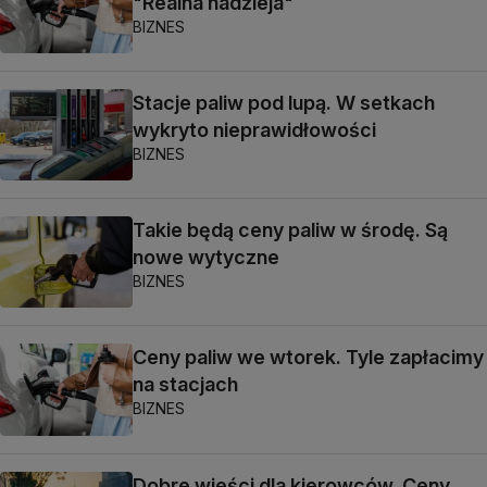
"Realna nadzieja"
BIZNES
Stacje paliw pod lupą. W setkach
wykryto nieprawidłowości
BIZNES
Takie będą ceny paliw w środę. Są
nowe wytyczne
BIZNES
Ceny paliw we wtorek. Tyle zapłacimy
na stacjach
BIZNES
Dobre wieści dla kierowców. Ceny