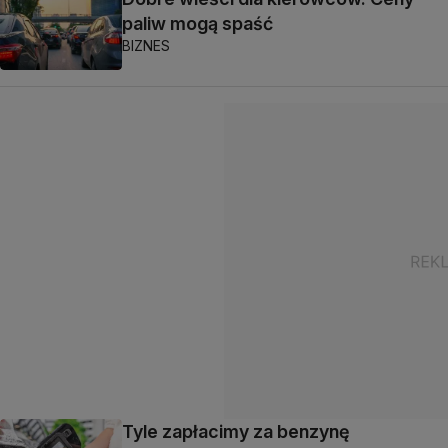
paliw mogą spaść
BIZNES
Tyle zapłacimy za benzynę