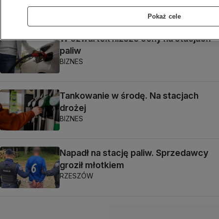
BIZNES
Pokaż cele
W czwartek niższe ceny na stacjach
paliw
BIZNES
Tankowanie w środę. Na stacjach
drożej
BIZNES
Napadł na stację paliw. Sprzedawcy
groził młotkiem
RZESZÓW