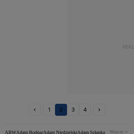
1
2
3
4
Więcej
ABW
Adam Bodnar
Adam Niedzielski
Adam Szłapka