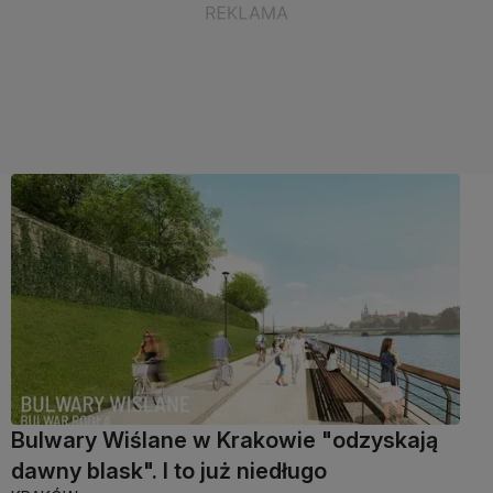
Bulwary Wiślane w Krakowie "odzyskają
dawny blask". I to już niedługo