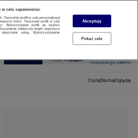
 w celu zapewnienia:
 Tworzenie profili w celu personalizacji
Akceptuję
wanych treści. Tworzenie profili w celu
ci. Wykorzystanie profili do wyboru
Rozumienie odbiorców dzięki statystyce
ulepszanie usług. Wykorzystywanie
Pokaż cele
SUBSKRYBUJ
Przejdź do
Szukaj
Zaloguj się
Menu
Czytaj
Słuchaj
Oglądaj