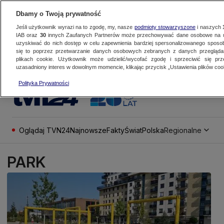
Dbamy o Twoją prywatność
Jeśli użytkownik wyrazi na to zgodę, my, nasze
podmioty stowarzyszone
i naszych
IAB oraz
30
innych Zaufanych Partnerów może przechowywać dane osobowe na ur
uzyskiwać do nich dostęp w celu zapewnienia bardziej spersonalizowanego sposo
się to poprzez przetwarzanie danych osobowych zebranych z danych przegląd
plikach cookie. Użytkownik może udzielić/wycofać zgodę i sprzeciwić się pr
uzasadniony interes w dowolnym momencie, klikając przycisk „Ustawienia plików cook
Polityka Prywatności
Oglądaj TVN24
Najnowsze
Fakty
Świat
Polska
Regionalne
PARK