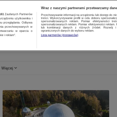
Wraz z naszymi partnerami przetwarzamy dane
161
Zaufanych Partnerów
Przechowywanie informacji na urządzeniu lub dostęp do nich.
treści. Wykorzystywanie profili w celu doboru spersonalizo
ządzeniu użytkownika i
spersonalizowanych reklam. Pomiar efektywności treś
bu przeglądania. Odbywa
spersonalizowanych reklam. Pomiar efektywności reklam. 
ania przechowywanych w
lub kombinacji danych z różnych źródeł. Rozwój i 
ograniczonych danych do wyboru reklam.
zetwarzaniu w oparciu o
ie i reklam”.
Lista partnerów (dostawców)
Więcej