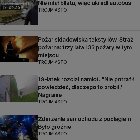
Nie miał biletu, więc ukradł autobus
00:30
TRÓJMIASTO
Pożar składowiska tekstyliów. Straż
pożarna: trzy lata i 33 pożary w tym
miejscu
TRÓJMIASTO
19-latek rozciął namiot. "Nie potrafił
powiedzieć, dlaczego to zrobił."
Nagranie
TRÓJMIASTO
Zderzenie samochodu z pociągiem.
Było groźnie
TRÓJMIASTO