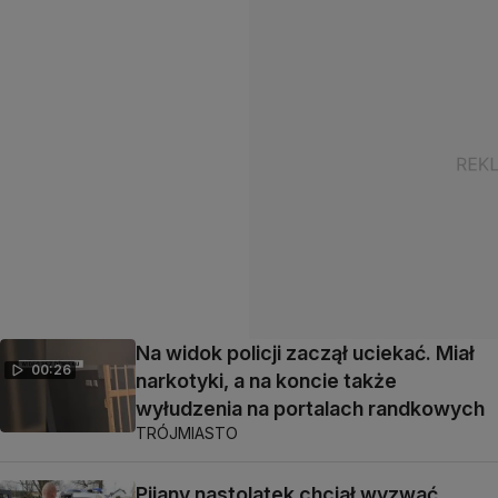
Na widok policji zaczął uciekać. Miał
00:26
narkotyki, a na koncie także
wyłudzenia na portalach randkowych
TRÓJMIASTO
Pijany nastolatek chciał wyzwać