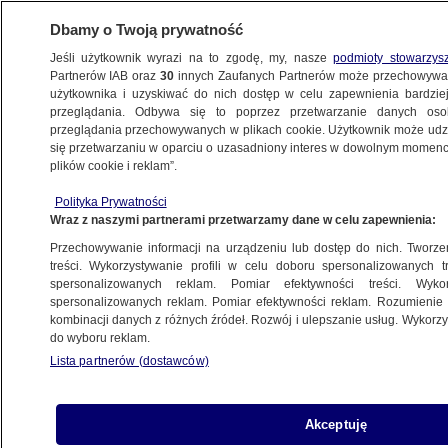
Dbamy o Twoją prywatność
Jeśli użytkownik wyrazi na to zgodę, my, nasze
podmioty stowarzys
Partnerów IAB oraz
30
innych Zaufanych Partnerów może przechowywa
użytkownika i uzyskiwać do nich dostęp w celu zapewnienia bardzi
przeglądania. Odbywa się to poprzez przetwarzanie danych os
przeglądania przechowywanych w plikach cookie. Użytkownik może udzie
LĘBORK
się przetwarzaniu w oparciu o uzasadniony interes w dowolnym momencie
plików cookie i reklam”.
Ukradli kamerę, podczas ucieczki
zrezygnowali z łupu. Nie wiedzieli,
Polityka Prywatności
Wraz z naszymi partnerami przetwarzamy dane w celu zapewnienia:
że zostali nagrani
TRÓJMIASTO
Przechowywanie informacji na urządzeniu lub dostęp do nich. Tworzeni
treści. Wykorzystywanie profili w celu doboru spersonalizowanych tr
spersonalizowanych reklam. Pomiar efektywności treści. Wyko
Trzylatka omal nie wbiegła na jezdnię.
spersonalizowanych reklam. Pomiar efektywności reklam. Rozumienie o
kombinacji danych z różnych źródeł. Rozwój i ulepszanie usług. Wykor
Matka była pod wpływem narkotyków
do wyboru reklam.
TRÓJMIASTO
Lista partnerów (dostawców)
Dziecko bez opieki na ruchliwej ulicy.
Akceptuję
00:54
Matka była pod wpływem substancji