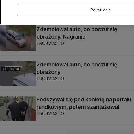
odurzających
Pokaż cele
TRÓJMIASTO
Zdemolował auto, bo poczuł się
obrażony. Nagranie
TRÓJMIASTO
Zdemolował auto, bo poczuł się
00:34
obrażony
TRÓJMIASTO
Podszywał się pod kobietę na portalu
randkowym, potem szantażował
TRÓJMIASTO