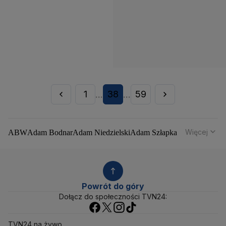
1
38
59
...
...
Więcej
ABW
Adam Bodnar
Adam Niedzielski
Adam Szłapka
Administracja Donalda Trumpa
Agencja Bezpieczeństwa Wewnętrznego
Agrounia
Alaksandr Łukaszenka
Aleksander Kwaśniewski
Aleksandra Dulkiewicz
Alert RCB
Powrót do góry
Ambasada USA w Polsce
Andrzej Duda
Białoruś
Dołącz do społeczności TVN24:
Bitcoin
Biuro Bezpieczeństwa Narodowego
Bliski Wschód
Bomba atomowa
Borys Budka
TVN24 na żywo