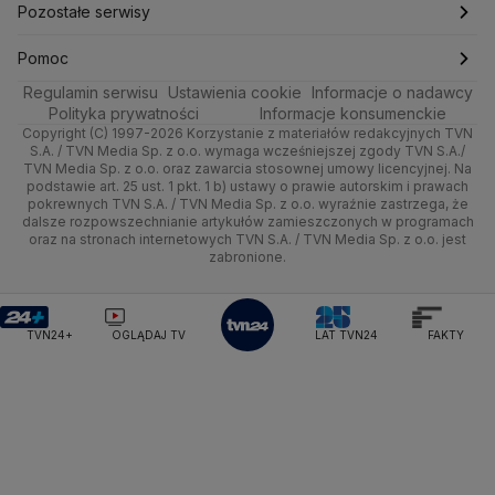
Kultura i styl
Trójmiasto
Rynki
Pogoda na weekend
Kolarstwo
Polska
Najnowsze
Pozostałe serwisy
Ministerstwo Infrastruktury
Ministerstwo Kultury
Ministerstwo Obrony Narodowej
Ciekawostki
Wrocław
Dla firm
Najnowsze
Skoki Narciarskie
Świat
Gorące Tematy
TVN
Pomoc
Ministerstwo Rolnictwa
Regulamin serwisu
Quizy
Ustawienia cookie
Informacje o nadawcy
Ministerstwo Rozwoju i Technologii
Kielce
Handel
Polska
Sporty zimowe
Polityka
Wyślij zgłoszenie
Dzień Dobry TVN
Centrum pomocy
Polityka prywatności
Informacje konsumenckie
Ministerstwo Sportu i Turystyki
Copyright (C) 1997-2026 Korzystanie z materiałów redakcyjnych TVN
Tematy
Kujawsko-pomorskie
Ze świata
Prognoza
Lekkoatletyka
Zdrowie
Uwaga TVN
Ministerstwo Cyfryzacji
Test zgodności
S.A. / TVN Media Sp. z o.o. wymaga wcześniejszej zgody TVN S.A./
TVN Media Sp. z o.o. oraz zawarcia stosownej umowy licencyjnej. Na
Ministerstwo Edukacji Narodowej
Lublin
podstawie art. 25 ust. 1 pkt. 1 b) ustawy o prawie autorskim i prawach
Tech
Świat
Siatkówka
Tech
HGTV
Oglądaj na TV
Ministerstwo Finansów
pokrewnych TVN S.A. / TVN Media Sp. z o.o. wyraźnie zastrzega, że
dalsze rozpowszechnianie artykułów zamieszczonych w programach
Ministerstwo Klimatu i Środowiska
Lubuskie
Moto
Nauka
F1
Nauka
TVN Turbo
Zrealizuj voucher
oraz na stronach internetowych TVN S.A. / TVN Media Sp. z o.o. jest
Ministerstwo Nauki i Szkolnictwa Wyższego
zabronione.
Olsztyn
Dla seniora
Ciekawostki
Ministerstwo Sprawiedliwości
Rozrywka
TVN Style
Ministerstwo Rodziny, Pracy i Polityki Społecznej
Opole
Turystyka
Podróże
TVN7
Ministerstwo Spraw Zagranicznych
Moskwa
TVN24+
OGLĄDAJ TV
LAT TVN24
FAKTY
Naczelny Sąd Administracyjny
Rzeszów
Smog
TTV
Najwyższa Izba Kontroli
Szczecin
Narodowe Centrum Badań i Rozwoju
Narodowy Bank Polski
Narodowy Fundusz Zdrowia
Białystok
NASA
NATO
Niemcy
Nord Stream 2
Nowa Lewica
Ordo Iuris
Organizacja Narodów Zjednoczonych