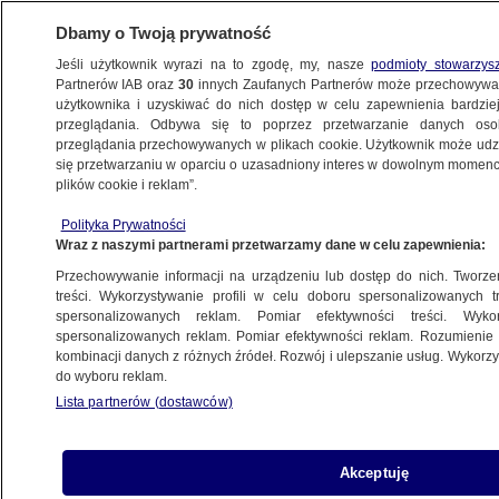
Dbamy o Twoją prywatność
Jeśli użytkownik wyrazi na to zgodę, my, nasze
podmioty stowarzys
Partnerów IAB oraz
30
innych Zaufanych Partnerów może przechowywa
użytkownika i uzyskiwać do nich dostęp w celu zapewnienia bardzi
przeglądania. Odbywa się to poprzez przetwarzanie danych os
przeglądania przechowywanych w plikach cookie. Użytkownik może udzie
KANADA
się przetwarzaniu w oparciu o uzasadniony interes w dowolnym momencie
plików cookie i reklam”.
Książę Harry i księżna Meghan
ostrzegają paparazzich
Polityka Prywatności
Wraz z naszymi partnerami przetwarzamy dane w celu zapewnienia:
ŚWIAT
Przechowywanie informacji na urządzeniu lub dostęp do nich. Tworzeni
treści. Wykorzystywanie profili w celu doboru spersonalizowanych tr
Dwa i pół metra śniegu w dobę.
spersonalizowanych reklam. Pomiar efektywności treści. Wyko
Zobacz, jak zasypało Kanadę
spersonalizowanych reklam. Pomiar efektywności reklam. Rozumienie o
kombinacji danych z różnych źródeł. Rozwój i ulepszanie usług. Wykor
METEO
do wyboru reklam.
Lista partnerów (dostawców)
Chiny żądają od Kanady uwolnienia
wiceprezes Huawei
ŚWIAT
Akceptuję