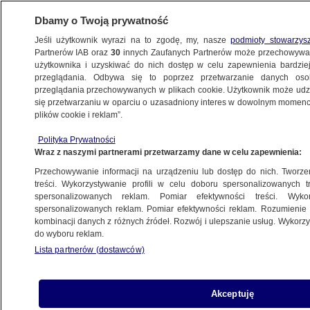
Dbamy o Twoją prywatność
Jeśli użytkownik wyrazi na to zgodę, my, nasze
podmioty stowarzys
Partnerów IAB oraz
30
innych Zaufanych Partnerów może przechowywa
użytkownika i uzyskiwać do nich dostęp w celu zapewnienia bardzi
przeglądania. Odbywa się to poprzez przetwarzanie danych os
przeglądania przechowywanych w plikach cookie. Użytkownik może udzie
JEZIORO
się przetwarzaniu w oparciu o uzasadniony interes w dowolnym momencie
plików cookie i reklam”.
"Jeden zaczął się topić, drugi ruszył
mu na ratunek". Obaj 13-latkowie
Polityka Prywatności
Wraz z naszymi partnerami przetwarzamy dane w celu zapewnienia:
nie żyją
POZNAŃ
Przechowywanie informacji na urządzeniu lub dostęp do nich. Tworzeni
treści. Wykorzystywanie profili w celu doboru spersonalizowanych tr
spersonalizowanych reklam. Pomiar efektywności treści. Wyko
Wszedł do wody i zniknął.
spersonalizowanych reklam. Pomiar efektywności reklam. Rozumienie o
kombinacji danych z różnych źródeł. Rozwój i ulepszanie usług. Wykor
Dramatyczny finał kąpieli w miejskim
do wyboru reklam.
jeziorze
Lista partnerów (dostawców)
SZCZECIN
Akceptuję
Usłyszeli wybuch, potem zobaczyli