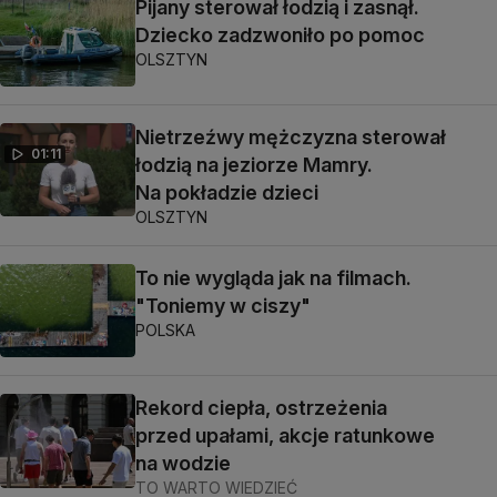
Pijany sterował łodzią i zasnął.
Dziecko zadzwoniło po pomoc
OLSZTYN
Nietrzeźwy mężczyzna sterował
01:11
łodzią na jeziorze Mamry.
Na pokładzie dzieci
OLSZTYN
To nie wygląda jak na filmach.
"Toniemy w ciszy"
POLSKA
Rekord ciepła, ostrzeżenia
przed upałami, akcje ratunkowe
na wodzie
TO WARTO WIEDZIEĆ