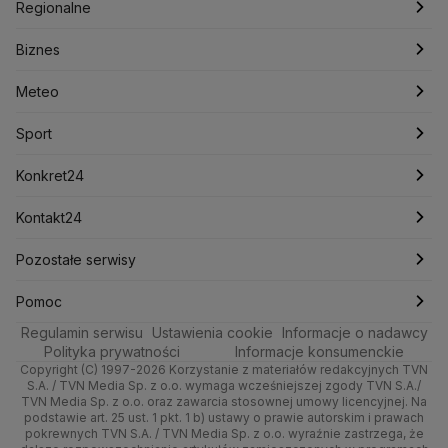
Polska
Filmy dokumentalne
Oglądaj Fakty
Regionalne
Konfederacja
Krajowa Administracja Skarbowa
Biznes
Podcasty
Kryptowaluty
Fakty po Faktach
Krzysztof Bosak
Krzysztof Hetman
Warszawa
Biznes
Lasy Państwowe
Lech Wałęsa
Lewica
Meteo
Artykuły
Fakty o Świecie
Łódź
Najnowsze
Meteo
Lotnisko Chopina
Lotto
Maciej Wąsik
Marcin Przydacz
Marcin Kierwiński
Marian Banaś
Sport
Newslettery
Ludzie Faktów
Katowice
Notowania
Pogoda godzinowa
Sport
Mariusz Błaszczak
Mariusz Kamiński
Mark Zuckerberg
Mateusz Morawiecki
Zdrowie
Kraków
Pieniądze
Pogoda długoterminowa
Piłka Nożna
Konkret24
Michał Kamiński
Technologia
Poznań
Nieruchomości
Pogoda na jutro
Ministerstwo Aktywów Państwowych
Tenis
Najnowsze
Kontakt24
Ministerstwo Edukacji i Nauki
Kultura i styl
Trójmiasto
Rynki
Pogoda na weekend
Kolarstwo
Polska
Najnowsze
Pozostałe serwisy
Ministerstwo Infrastruktury
Ministerstwo Kultury
Ministerstwo Obrony Narodowej
Ciekawostki
Wrocław
Dla firm
Najnowsze
Skoki Narciarskie
Świat
Gorące Tematy
TVN
Pomoc
Ministerstwo Rolnictwa
Regulamin serwisu
Quizy
Ustawienia cookie
Informacje o nadawcy
Ministerstwo Rozwoju i Technologii
Kielce
Handel
Polska
Sporty zimowe
Polityka
Wyślij zgłoszenie
Dzień Dobry TVN
Centrum pomocy
Polityka prywatności
Informacje konsumenckie
Ministerstwo Sportu i Turystyki
Copyright (C) 1997-2026 Korzystanie z materiałów redakcyjnych TVN
Tematy
Kujawsko-pomorskie
Ze świata
Prognoza
Lekkoatletyka
Zdrowie
Uwaga TVN
Ministerstwo Cyfryzacji
Test zgodności
S.A. / TVN Media Sp. z o.o. wymaga wcześniejszej zgody TVN S.A./
TVN Media Sp. z o.o. oraz zawarcia stosownej umowy licencyjnej. Na
Ministerstwo Edukacji Narodowej
Lublin
podstawie art. 25 ust. 1 pkt. 1 b) ustawy o prawie autorskim i prawach
Tech
Świat
Siatkówka
Tech
HGTV
Oglądaj na TV
Ministerstwo Finansów
pokrewnych TVN S.A. / TVN Media Sp. z o.o. wyraźnie zastrzega, że