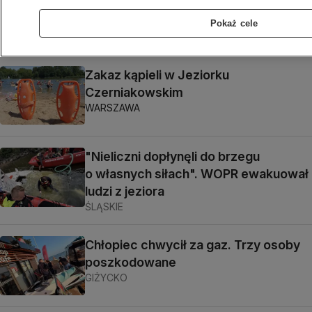
ogień na jeziorze. Łódź stanęła
w płomieniach
Pokaż cele
TRÓJMIASTO
Zakaz kąpieli w Jeziorku
Czerniakowskim
WARSZAWA
"Nieliczni dopłynęli do brzegu
o własnych siłach". WOPR ewakuował
ludzi z jeziora
ŚLĄSKIE
Chłopiec chwycił za gaz. Trzy osoby
poszkodowane
GIŻYCKO