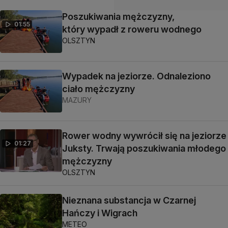
Poszukiwania mężczyzny,
01:55
który wypadł z roweru wodnego
OLSZTYN
Wypadek na jeziorze. Odnaleziono
ciało mężczyzny
MAZURY
Rower wodny wywrócił się na jeziorze
01:27
Juksty. Trwają poszukiwania młodego
mężczyzny
OLSZTYN
Nieznana substancja w Czarnej
Hańczy i Wigrach
METEO