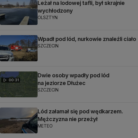
Leżał na lodowej tafli, był skrajnie
wychłodzony
OLSZTYN
Wpadł pod lód, nurkowie znaleźli ciało
SZCZECIN
Dwie osoby wpadły pod lód
00:31
na jeziorze Dłużec
SZCZECIN
Lód załamał się pod wędkarzem.
Mężczyzna nie przeżył
METEO