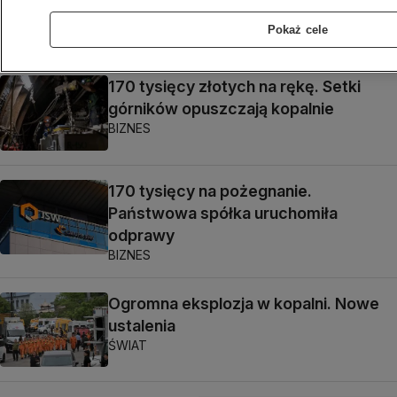
poświęca druga strona?"
Pokaż cele
BIZNES
170 tysięcy złotych na rękę. Setki
górników opuszczają kopalnie
BIZNES
170 tysięcy na pożegnanie.
Państwowa spółka uruchomiła
odprawy
BIZNES
Ogromna eksplozja w kopalni. Nowe
ustalenia
ŚWIAT