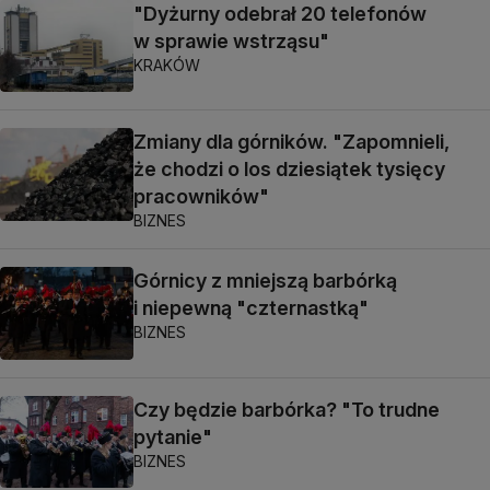
"Dyżurny odebrał 20 telefonów
w sprawie wstrząsu"
KRAKÓW
Zmiany dla górników. "Zapomnieli,
że chodzi o los dziesiątek tysięcy
pracowników"
BIZNES
Górnicy z mniejszą barbórką
i niepewną "czternastką"
BIZNES
Czy będzie barbórka? "To trudne
pytanie"
BIZNES