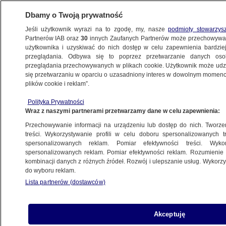
Dbamy o Twoją prywatność
Jeśli użytkownik wyrazi na to zgodę, my, nasze
podmioty stowarzys
Partnerów IAB oraz
30
innych Zaufanych Partnerów może przechowywa
użytkownika i uzyskiwać do nich dostęp w celu zapewnienia bardzi
przeglądania. Odbywa się to poprzez przetwarzanie danych os
przeglądania przechowywanych w plikach cookie. Użytkownik może udzie
GÓRNICY
się przetwarzaniu w oparciu o uzasadniony interes w dowolnym momencie
plików cookie i reklam”.
Tyle potrzebuje JSW, żeby przetrwać.
"Bez tego domknięcie finansowania
Polityka Prywatności
Wraz z naszymi partnerami przetwarzamy dane w celu zapewnienia:
jest niemożliwe"
BIZNES
Przechowywanie informacji na urządzeniu lub dostęp do nich. Tworzeni
treści. Wykorzystywanie profili w celu doboru spersonalizowanych tr
spersonalizowanych reklam. Pomiar efektywności treści. Wyko
Wyjątkowo silny wstrząs.
spersonalizowanych reklam. Pomiar efektywności reklam. Rozumienie o
kombinacji danych z różnych źródeł. Rozwój i ulepszanie usług. Wykor
Ewakuowano górników
do wyboru reklam.
LUBIN
Lista partnerów (dostawców)
Problemy finansowe JSW. "Skoro my
Akceptuję
zaciskamy pasa do krwi, to co