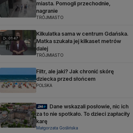
miasta. Pomogli przechodnie,
nagranie
TRÓJMIASTO
Kilkulatka sama w centrum Gdańska.
01:47
Matka szukała jej kilkaset metrów
dalej
TRÓJMIASTO
Filtr, ale jaki? Jak chronić skórę
dziecka przed słońcem
POLSKA
Dane wskazali posłowie, nic ich
za to nie spotkało. To dzieci zapłaciły
karę
Małgorzata Goślińska