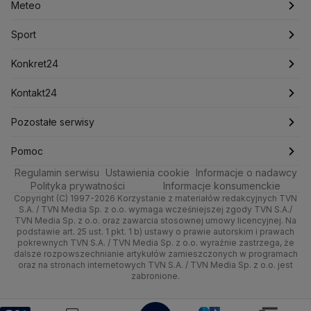
Meteo
Artykuły
Fakty o Świecie
Łódź
Najnowsze
Meteo
Lotnisko Chopina
Lotto
Maciej Wąsik
Marcin Przydacz
Marcin Kierwiński
Marian Banaś
Sport
Newslettery
Ludzie Faktów
Katowice
Notowania
Pogoda godzinowa
Sport
Mariusz Błaszczak
Mariusz Kamiński
Mark Zuckerberg
Mateusz Morawiecki
Zdrowie
Kraków
Pieniądze
Pogoda długoterminowa
Piłka Nożna
Konkret24
Michał Kamiński
Technologia
Poznań
Nieruchomości
Pogoda na jutro
Ministerstwo Aktywów Państwowych
Tenis
Najnowsze
Kontakt24
Ministerstwo Edukacji i Nauki
Kultura i styl
Trójmiasto
Rynki
Pogoda na weekend
Kolarstwo
Polska
Najnowsze
Pozostałe serwisy
Ministerstwo Infrastruktury
Ministerstwo Kultury
Ministerstwo Obrony Narodowej
Ciekawostki
Wrocław
Dla firm
Najnowsze
Skoki Narciarskie
Świat
Gorące Tematy
TVN
Pomoc
Ministerstwo Rolnictwa
Regulamin serwisu
Quizy
Ustawienia cookie
Informacje o nadawcy
Ministerstwo Rozwoju i Technologii
Kielce
Handel
Polska
Sporty zimowe
Polityka
Wyślij zgłoszenie
Dzień Dobry TVN
Centrum pomocy
Polityka prywatności
Informacje konsumenckie
Ministerstwo Sportu i Turystyki
Copyright (C) 1997-2026 Korzystanie z materiałów redakcyjnych TVN
Tematy
Kujawsko-pomorskie
Ze świata
Prognoza
Lekkoatletyka
Zdrowie
Uwaga TVN
Ministerstwo Cyfryzacji
Test zgodności
S.A. / TVN Media Sp. z o.o. wymaga wcześniejszej zgody TVN S.A./
TVN Media Sp. z o.o. oraz zawarcia stosownej umowy licencyjnej. Na
Ministerstwo Edukacji Narodowej
Lublin
podstawie art. 25 ust. 1 pkt. 1 b) ustawy o prawie autorskim i prawach
Tech
Świat
Siatkówka
Tech
HGTV
Oglądaj na TV
Ministerstwo Finansów
pokrewnych TVN S.A. / TVN Media Sp. z o.o. wyraźnie zastrzega, że
dalsze rozpowszechnianie artykułów zamieszczonych w programach
Ministerstwo Klimatu i Środowiska
Lubuskie
Moto
Nauka
F1
Nauka
TVN Turbo
Zrealizuj voucher
oraz na stronach internetowych TVN S.A. / TVN Media Sp. z o.o. jest
Ministerstwo Nauki i Szkolnictwa Wyższego
zabronione.
Olsztyn
Dla seniora
Ciekawostki
Ministerstwo Sprawiedliwości
Rozrywka
TVN Style
Ministerstwo Rodziny, Pracy i Polityki Społecznej