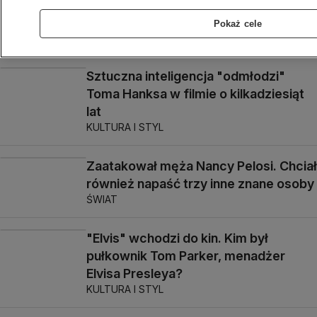
Żona aktora wyjaśnia, co się
wydarzyło w Cannes
Pokaż cele
KULTURA I STYL
Sztuczna inteligencja "odmłodzi"
Toma Hanksa w filmie o kilkadziesiąt
lat
KULTURA I STYL
Zaatakował męża Nancy Pelosi. Chciał
również napaść trzy inne znane osoby
ŚWIAT
"Elvis" wchodzi do kin. Kim był
pułkownik Tom Parker, menadżer
Elvisa Presleya?
KULTURA I STYL