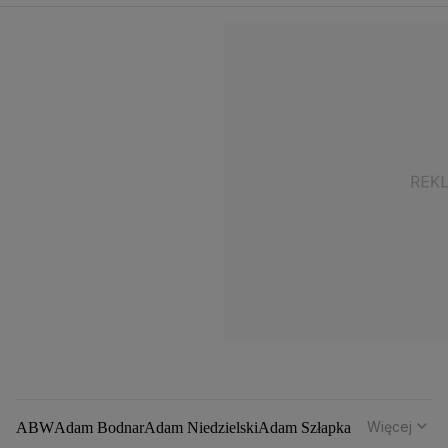
Więcej
ABW
Adam Bodnar
Adam Niedzielski
Adam Szłapka