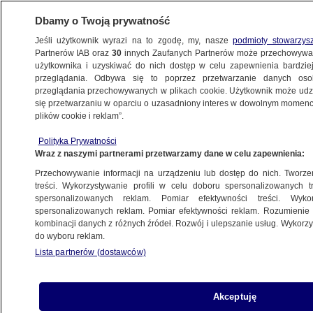
Dbamy o Twoją prywatność
Jeśli użytkownik wyrazi na to zgodę, my, nasze
podmioty stowarzys
Partnerów IAB oraz
30
innych Zaufanych Partnerów może przechowywa
użytkownika i uzyskiwać do nich dostęp w celu zapewnienia bardzi
przeglądania. Odbywa się to poprzez przetwarzanie danych os
przeglądania przechowywanych w plikach cookie. Użytkownik może udzie
TOM HANKS
się przetwarzaniu w oparciu o uzasadniony interes w dowolnym momencie
plików cookie i reklam”.
Nie wręczą nagrody Tomowi
Hanksowi. Trump chwali decyzję:
Polityka Prywatności
Wraz z naszymi partnerami przetwarzamy dane w celu zapewnienia:
mądrze
ŚWIAT
Przechowywanie informacji na urządzeniu lub dostęp do nich. Tworzeni
treści. Wykorzystywanie profili w celu doboru spersonalizowanych tr
spersonalizowanych reklam. Pomiar efektywności treści. Wyko
Tom Hanks ostrzega
spersonalizowanych reklam. Pomiar efektywności reklam. Rozumienie o
kombinacji danych z różnych źródeł. Rozwój i ulepszanie usług. Wykor
przed wygenerowaną przez sztuczną
do wyboru reklam.
inteligencję "wersją" jego samego
Lista partnerów (dostawców)
KULTURA I STYL
Akceptuję
"Awantura" z udziałem Toma Hanksa.