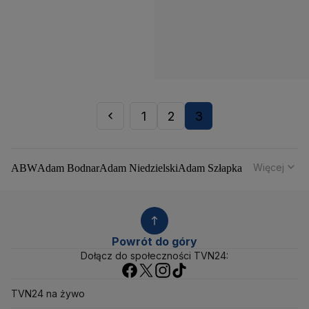
1
2
3
Więcej
ABW
Adam Bodnar
Adam Niedzielski
Adam Szłapka
Administracja Donalda Trumpa
Agencja Bezpieczeństwa Wewnętrznego
Agrounia
Alaksandr Łukaszenka
Aleksander Kwaśniewski
Aleksandra Dulkiewicz
Alert RCB
Powrót do góry
Ambasada USA w Polsce
Andrzej Duda
Białoruś
Dołącz do społeczności TVN24:
Bitcoin
Biuro Bezpieczeństwa Narodowego
Bliski Wschód
Bomba atomowa
Borys Budka
TVN24 na żywo
Bruksela
CBŚP
CBA
Ceny paliw
Ceny żywności