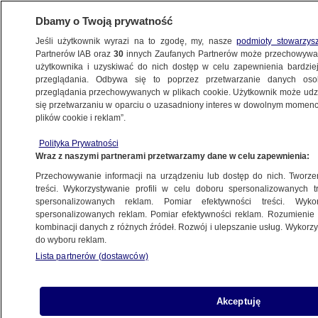
Dbamy o Twoją prywatność
Jeśli użytkownik wyrazi na to zgodę, my, nasze
podmioty stowarzys
Partnerów IAB oraz
30
innych Zaufanych Partnerów może przechowywa
użytkownika i uzyskiwać do nich dostęp w celu zapewnienia bardzi
przeglądania. Odbywa się to poprzez przetwarzanie danych os
przeglądania przechowywanych w plikach cookie. Użytkownik może udzie
POLONIA
się przetwarzaniu w oparciu o uzasadniony interes w dowolnym momencie
plików cookie i reklam”.
Wiec poparcia Amerykanów
polskiego pochodzenia dla Joe
Polityka Prywatności
Wraz z naszymi partnerami przetwarzamy dane w celu zapewnienia:
Bidena. Wśród nich syn Zbigniewa
Brzezińskiego
Przechowywanie informacji na urządzeniu lub dostęp do nich. Tworzeni
treści. Wykorzystywanie profili w celu doboru spersonalizowanych tr
WYBORY PREZYDENCKIE W USA 2020
spersonalizowanych reklam. Pomiar efektywności treści. Wyko
spersonalizowanych reklam. Pomiar efektywności reklam. Rozumienie o
kombinacji danych z różnych źródeł. Rozwój i ulepszanie usług. Wykor
"Głosuję, bo tak trzeba". Polacy
do wyboru reklam.
opowiadają, co muszą zrobić,
Lista partnerów (dostawców)
by wziąć udział w wyborach
za granicą
WYBORY PREZYDENCKIE 2020
Akceptuję