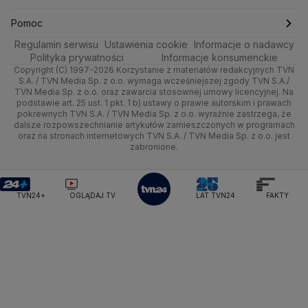
Ministerstwo Obrony Narodowej
Ciekawostki
Wrocław
Dla firm
Najnowsze
Skoki Narciarskie
Świat
Gorące Tematy
TVN
Pomoc
Ministerstwo Rolnictwa
Regulamin serwisu
Quizy
Ustawienia cookie
Informacje o nadawcy
Ministerstwo Rozwoju i Technologii
Kielce
Handel
Polska
Sporty zimowe
Polityka
Wyślij zgłoszenie
Dzień Dobry TVN
Centrum pomocy
Polityka prywatności
Informacje konsumenckie
Ministerstwo Sportu i Turystyki
Copyright (C) 1997-2026 Korzystanie z materiałów redakcyjnych TVN
Tematy
Kujawsko-pomorskie
Ze świata
Prognoza
Lekkoatletyka
Zdrowie
Uwaga TVN
Ministerstwo Cyfryzacji
Test zgodności
S.A. / TVN Media Sp. z o.o. wymaga wcześniejszej zgody TVN S.A./
TVN Media Sp. z o.o. oraz zawarcia stosownej umowy licencyjnej. Na
Ministerstwo Edukacji Narodowej
Lublin
podstawie art. 25 ust. 1 pkt. 1 b) ustawy o prawie autorskim i prawach
Tech
Świat
Siatkówka
Tech
HGTV
Oglądaj na TV
Ministerstwo Finansów
pokrewnych TVN S.A. / TVN Media Sp. z o.o. wyraźnie zastrzega, że
dalsze rozpowszechnianie artykułów zamieszczonych w programach
Ministerstwo Klimatu i Środowiska
Lubuskie
Moto
Nauka
F1
Nauka
TVN Turbo
Zrealizuj voucher
oraz na stronach internetowych TVN S.A. / TVN Media Sp. z o.o. jest
Ministerstwo Nauki i Szkolnictwa Wyższego
zabronione.
Olsztyn
Dla seniora
Ciekawostki
Ministerstwo Sprawiedliwości
Rozrywka
TVN Style
Ministerstwo Rodziny, Pracy i Polityki Społecznej
Opole
Turystyka
Podróże
TVN7
Ministerstwo Spraw Zagranicznych
Moskwa
TVN24+
OGLĄDAJ TV
LAT TVN24
FAKTY
Naczelny Sąd Administracyjny
Rzeszów
Smog
TTV
Najwyższa Izba Kontroli
Szczecin
Narodowe Centrum Badań i Rozwoju
Narodowy Bank Polski
Narodowy Fundusz Zdrowia
Białystok
NASA
NATO
Niemcy
Nord Stream 2
Nowa Lewica
Ordo Iuris
Organizacja Narodów Zjednoczonych