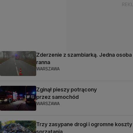
Zderzenie z szambiarką. Jedna osoba
ranna
WARSZAWA
Zginął pieszy potrącony
przez samochód
WARSZAWA
Trzy zasypane drogi i ogromne koszty
sprzątania