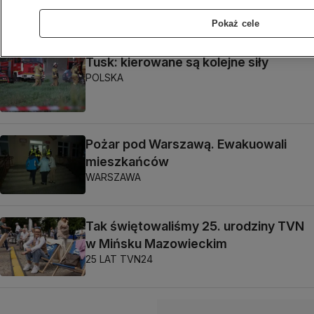
Adrian Wróbel
Pokaż cele
Tusk: kierowane są kolejne siły
POLSKA
Pożar pod Warszawą. Ewakuowali
mieszkańców
WARSZAWA
Tak świętowaliśmy 25. urodziny TVN
w Mińsku Mazowieckim
25 LAT TVN24