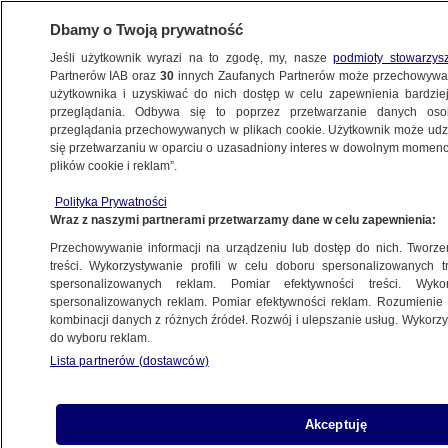
Dbamy o Twoją prywatność
Jeśli użytkownik wyrazi na to zgodę, my, nasze
podmioty stowarzys
Partnerów IAB oraz
30
innych Zaufanych Partnerów może przechowywa
użytkownika i uzyskiwać do nich dostęp w celu zapewnienia bardzi
przeglądania. Odbywa się to poprzez przetwarzanie danych os
przeglądania przechowywanych w plikach cookie. Użytkownik może udzie
MIŃSK MAZOWIECKI
się przetwarzaniu w oparciu o uzasadniony interes w dowolnym momencie
plików cookie i reklam”.
Pożar "rozciąga się absolutnie
po horyzont". Nasz reporter pokazał
Polityka Prywatności
Wraz z naszymi partnerami przetwarzamy dane w celu zapewnienia:
go z góry
Krzysztof Posytek
Przechowywanie informacji na urządzeniu lub dostęp do nich. Tworzeni
treści. Wykorzystywanie profili w celu doboru spersonalizowanych tr
spersonalizowanych reklam. Pomiar efektywności treści. Wyko
Pożar lasu pod Warszawą. Najnowsza
spersonalizowanych reklam. Pomiar efektywności reklam. Rozumienie o
kombinacji danych z różnych źródeł. Rozwój i ulepszanie usług. Wykor
prognoza pogody
do wyboru reklam.
METEO
Lista partnerów (dostawców)
Tak walczą z ogniem. Policja pokazuje
Akceptuję
nagrania