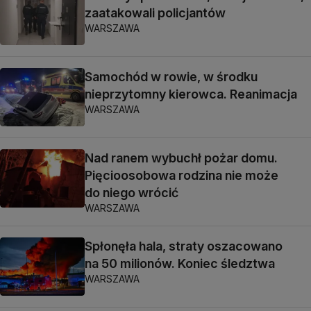
zaatakowali policjantów
WARSZAWA
Samochód w rowie, w środku
nieprzytomny kierowca. Reanimacja
WARSZAWA
Nad ranem wybuchł pożar domu.
Pięcioosobowa rodzina nie może
do niego wrócić
WARSZAWA
Spłonęła hala, straty oszacowano
na 50 milionów. Koniec śledztwa
WARSZAWA