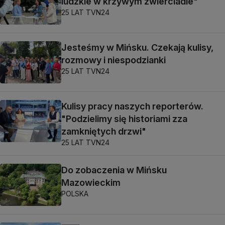
ludzkie w krzywym zwierciadle"
25 LAT TVN24
Jesteśmy w Mińsku. Czekają kulisy,
rozmowy i niespodzianki
25 LAT TVN24
Kulisy pracy naszych reporterów.
"Podzielimy się historiami zza
zamkniętych drzwi"
25 LAT TVN24
Do zobaczenia w Mińsku
Mazowieckim
POLSKA