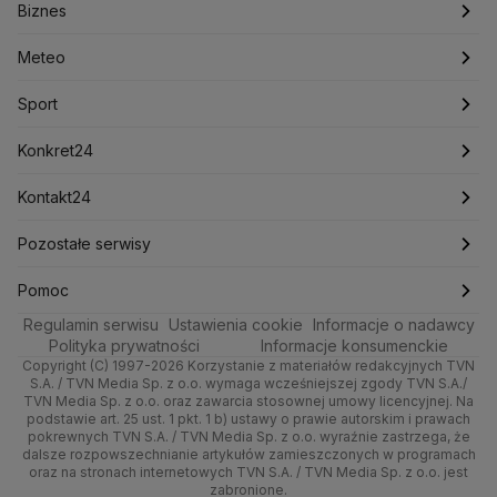
Biznes
Podcasty
Kryptowaluty
Fakty po Faktach
Krzysztof Bosak
Krzysztof Hetman
Warszawa
Biznes
Lasy Państwowe
Lech Wałęsa
Lewica
Meteo
Artykuły
Fakty o Świecie
Łódź
Najnowsze
Meteo
Lotnisko Chopina
Lotto
Maciej Wąsik
Marcin Przydacz
Marcin Kierwiński
Marian Banaś
Sport
Newslettery
Ludzie Faktów
Katowice
Notowania
Pogoda godzinowa
Sport
Mariusz Błaszczak
Mariusz Kamiński
Mark Zuckerberg
Mateusz Morawiecki
Zdrowie
Kraków
Pieniądze
Pogoda długoterminowa
Piłka Nożna
Konkret24
Michał Kamiński
Technologia
Poznań
Nieruchomości
Pogoda na jutro
Ministerstwo Aktywów Państwowych
Tenis
Najnowsze
Kontakt24
Ministerstwo Edukacji i Nauki
Kultura i styl
Trójmiasto
Rynki
Pogoda na weekend
Kolarstwo
Polska
Najnowsze
Pozostałe serwisy
Ministerstwo Infrastruktury
Ministerstwo Kultury
Ministerstwo Obrony Narodowej
Ciekawostki
Wrocław
Dla firm
Najnowsze
Skoki Narciarskie
Świat
Gorące Tematy
TVN
Pomoc
Ministerstwo Rolnictwa
Regulamin serwisu
Quizy
Ustawienia cookie
Informacje o nadawcy
Ministerstwo Rozwoju i Technologii
Kielce
Handel
Polska
Sporty zimowe
Polityka
Wyślij zgłoszenie
Dzień Dobry TVN
Centrum pomocy
Polityka prywatności
Informacje konsumenckie
Ministerstwo Sportu i Turystyki
Copyright (C) 1997-2026 Korzystanie z materiałów redakcyjnych TVN
Tematy
Kujawsko-pomorskie
Ze świata
Prognoza
Lekkoatletyka
Zdrowie
Uwaga TVN
Ministerstwo Cyfryzacji
Test zgodności
S.A. / TVN Media Sp. z o.o. wymaga wcześniejszej zgody TVN S.A./
TVN Media Sp. z o.o. oraz zawarcia stosownej umowy licencyjnej. Na
Ministerstwo Edukacji Narodowej
Lublin
podstawie art. 25 ust. 1 pkt. 1 b) ustawy o prawie autorskim i prawach
Tech
Świat
Siatkówka
Tech
HGTV
Oglądaj na TV
Ministerstwo Finansów
pokrewnych TVN S.A. / TVN Media Sp. z o.o. wyraźnie zastrzega, że
dalsze rozpowszechnianie artykułów zamieszczonych w programach
Ministerstwo Klimatu i Środowiska
Lubuskie
Moto
Nauka
F1
Nauka
TVN Turbo
Zrealizuj voucher
oraz na stronach internetowych TVN S.A. / TVN Media Sp. z o.o. jest
Ministerstwo Nauki i Szkolnictwa Wyższego
zabronione.