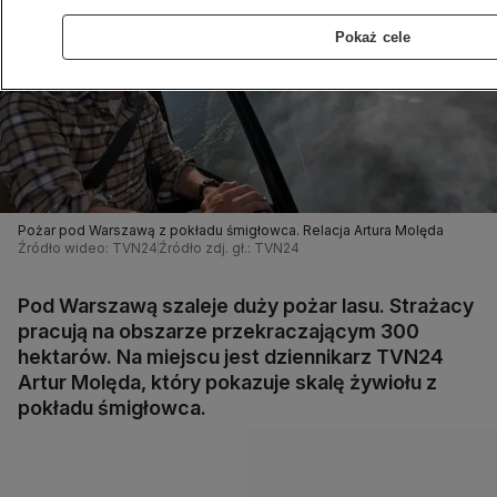
Pokaż cele
Pożar pod Warszawą z pokładu śmigłowca. Relacja Artura Molęda
Źródło wideo: TVN24
Źródło zdj. gł.: TVN24
Pod Warszawą szaleje duży pożar lasu. Strażacy
pracują na obszarze przekraczającym 300
hektarów. Na miejscu jest dziennikarz TVN24
Artur Molęda, który pokazuje skalę żywiołu z
pokładu śmigłowca.