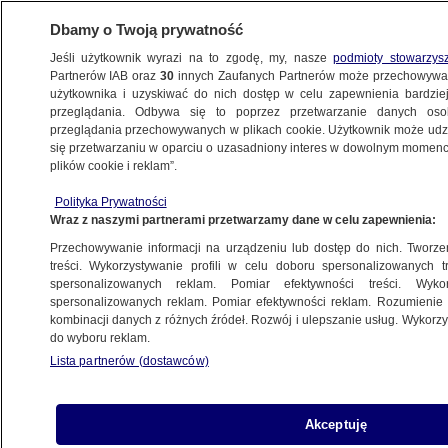
Dbamy o Twoją prywatność
Jeśli użytkownik wyrazi na to zgodę, my, nasze
podmioty stowarzys
Partnerów IAB oraz
30
innych Zaufanych Partnerów może przechowywa
METEO
użytkownika i uzyskiwać do nich dostęp w celu zapewnienia bardzi
przeglądania. Odbywa się to poprzez przetwarzanie danych os
przeglądania przechowywanych w plikach cookie. Użytkownik może udzie
POLSKA
się przetwarzaniu w oparciu o uzasadniony interes w dowolnym momencie
plików cookie i reklam”.
Pożar pod Warszawą. "Rozciąga się
Polityka Prywatności
absolutnie po horyzont"
Wraz z naszymi partnerami przetwarzamy dane w celu zapewnienia:
Przechowywanie informacji na urządzeniu lub dostęp do nich. Tworzeni
Krzysztof Posytek
treści. Wykorzystywanie profili w celu doboru spersonalizowanych tr
spersonalizowanych reklam. Pomiar efektywności treści. Wyko
29.05.2026, 09:29
Aktualizacja:
29.05.2026, 11:35
spersonalizowanych reklam. Pomiar efektywności reklam. Rozumienie o
kombinacji danych z różnych źródeł. Rozwój i ulepszanie usług. Wykor
do wyboru reklam.
Posłuchaj artykułu
Czyta lektor AI
Lista partnerów (dostawców)
Akceptuję