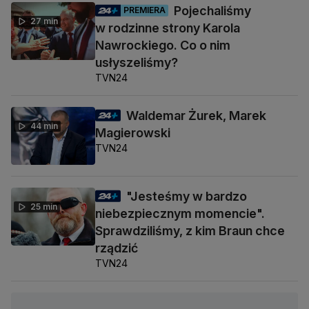
Pojechaliśmy
PREMIERA
27 min
w rodzinne strony Karola
Nawrockiego. Co o nim
usłyszeliśmy?
TVN24
Waldemar Żurek, Marek
44 min
Magierowski
TVN24
"Jesteśmy w bardzo
25 min
niebezpiecznym momencie".
Sprawdziliśmy, z kim Braun chce
rządzić
TVN24