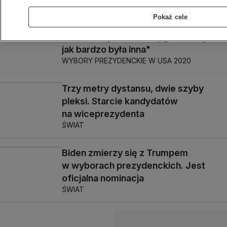
WYBORY PREZYDENCKIE W USA 2020
Pokaż cele
Debata "wyróżniała się głównie tym,
jak bardzo była inna"
WYBORY PREZYDENCKIE W USA 2020
Trzy metry dystansu, dwie szyby
pleksi. Starcie kandydatów
na wiceprezydenta
ŚWIAT
Biden zmierzy się z Trumpem
w wyborach prezydenckich. Jest
oficjalna nominacja
ŚWIAT