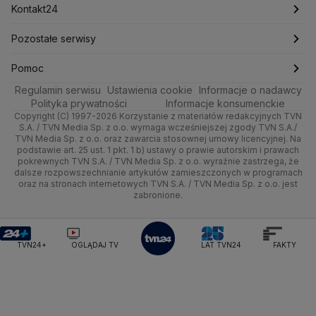
Technologia
Poznań
Nieruchomości
Pogoda na jutro
Ministerstwo Aktywów Państwowych
Tenis
Najnowsze
Kontakt24
Ministerstwo Edukacji i Nauki
Kultura i styl
Trójmiasto
Rynki
Pogoda na weekend
Kolarstwo
Polska
Najnowsze
Pozostałe serwisy
Ministerstwo Infrastruktury
Ministerstwo Kultury
Ministerstwo Obrony Narodowej
Ciekawostki
Wrocław
Dla firm
Najnowsze
Skoki Narciarskie
Świat
Gorące Tematy
TVN
Pomoc
Ministerstwo Rolnictwa
Regulamin serwisu
Quizy
Ustawienia cookie
Informacje o nadawcy
Ministerstwo Rozwoju i Technologii
Kielce
Handel
Polska
Sporty zimowe
Polityka
Wyślij zgłoszenie
Dzień Dobry TVN
Centrum pomocy
Polityka prywatności
Informacje konsumenckie
Ministerstwo Sportu i Turystyki
Copyright (C) 1997-2026 Korzystanie z materiałów redakcyjnych TVN
Tematy
Kujawsko-pomorskie
Ze świata
Prognoza
Lekkoatletyka
Zdrowie
Uwaga TVN
Ministerstwo Cyfryzacji
Test zgodności
S.A. / TVN Media Sp. z o.o. wymaga wcześniejszej zgody TVN S.A./
TVN Media Sp. z o.o. oraz zawarcia stosownej umowy licencyjnej. Na
Ministerstwo Edukacji Narodowej
Lublin
podstawie art. 25 ust. 1 pkt. 1 b) ustawy o prawie autorskim i prawach
Tech
Świat
Siatkówka
Tech
HGTV
Oglądaj na TV
Ministerstwo Finansów
pokrewnych TVN S.A. / TVN Media Sp. z o.o. wyraźnie zastrzega, że
dalsze rozpowszechnianie artykułów zamieszczonych w programach
Ministerstwo Klimatu i Środowiska
Lubuskie
Moto
Nauka
F1
Nauka
TVN Turbo
Zrealizuj voucher
oraz na stronach internetowych TVN S.A. / TVN Media Sp. z o.o. jest
Ministerstwo Nauki i Szkolnictwa Wyższego
zabronione.
Olsztyn
Dla seniora
Ciekawostki
Ministerstwo Sprawiedliwości
Rozrywka
TVN Style
Ministerstwo Rodziny, Pracy i Polityki Społecznej
Opole
Turystyka
Podróże
TVN7
Ministerstwo Spraw Zagranicznych
Moskwa
TVN24+
OGLĄDAJ TV
LAT TVN24
FAKTY
Naczelny Sąd Administracyjny
Rzeszów
Smog
TTV
Najwyższa Izba Kontroli
Szczecin
Narodowe Centrum Badań i Rozwoju
Narodowy Bank Polski
Narodowy Fundusz Zdrowia