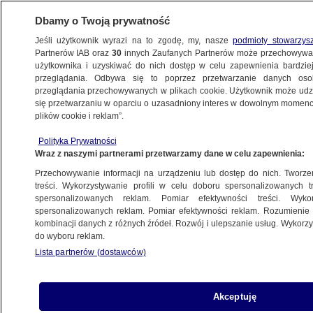
Dbamy o Twoją prywatność
Jeśli użytkownik wyrazi na to zgodę, my, nasze
podmioty stowarzys
Partnerów IAB oraz
30
innych Zaufanych Partnerów może przechowywa
użytkownika i uzyskiwać do nich dostęp w celu zapewnienia bardzi
przeglądania. Odbywa się to poprzez przetwarzanie danych os
przeglądania przechowywanych w plikach cookie. Użytkownik może udzie
KAMALA HARRIS
się przetwarzaniu w oparciu o uzasadniony interes w dowolnym momencie
plików cookie i reklam”.
Trwa walka o amerykański Kongres.
Media w USA prognozują rozkład sił
Polityka Prywatności
Wraz z naszymi partnerami przetwarzamy dane w celu zapewnienia:
WYBORY PREZYDENCKIE W USA 2020
Przechowywanie informacji na urządzeniu lub dostęp do nich. Tworzeni
treści. Wykorzystywanie profili w celu doboru spersonalizowanych tr
spersonalizowanych reklam. Pomiar efektywności treści. Wyko
Kandydatka na wiceprezydenta
spersonalizowanych reklam. Pomiar efektywności reklam. Rozumienie o
wstrzymuje spotkania
kombinacji danych z różnych źródeł. Rozwój i ulepszanie usług. Wykor
ŚWIAT
do wyboru reklam.
Lista partnerów (dostawców)
Od niej może zależeć przyszłość
Stanów Zjednoczonych. Ruszają
Akceptuję
kluczowe przesłuchania