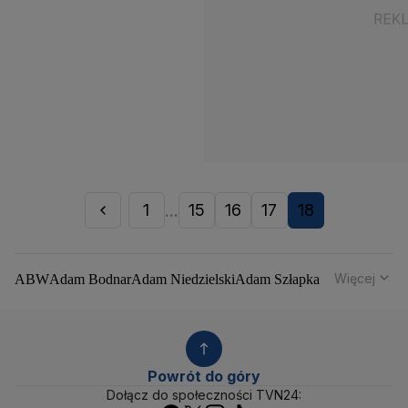
1
15
16
17
18
...
Więcej
ABW
Adam Bodnar
Adam Niedzielski
Adam Szłapka
Administracja Donalda Trumpa
Agencja Bezpieczeństwa Wewnętrznego
Agrounia
Alaksandr Łukaszenka
Aleksander Kwaśniewski
Aleksandra Dulkiewicz
Alert RCB
Powrót do góry
Ambasada USA w Polsce
Andrzej Duda
Białoruś
Dołącz do społeczności TVN24: