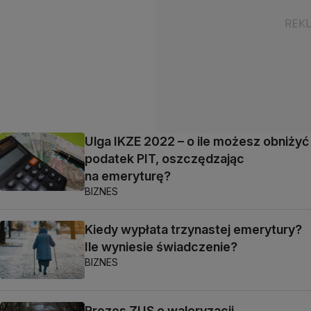
Ulga IKZE 2022 – o ile możesz obniżyć
podatek PIT, oszczędzając
na emeryturę?
BIZNES
Kiedy wypłata trzynastej emerytury?
Ile wyniesie świadczenie?
BIZNES
Prezes ZUS o waloryzacji