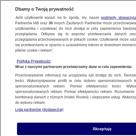
Dbamy o Twoją prywatność
Jeśli użytkownik wyrazi na to zgodę, my, nasze
podmioty stowarzys
Partnerów IAB oraz
30
innych Zaufanych Partnerów może przechowywa
użytkownika i uzyskiwać do nich dostęp w celu zapewnienia bardzi
przeglądania. Odbywa się to poprzez przetwarzanie danych os
przeglądania przechowywanych w plikach cookie. Użytkownik może udzie
EMERYTURY
się przetwarzaniu w oparciu o uzasadniony interes w dowolnym momencie
plików cookie i reklam”.
Czternasta emerytura w 2022 roku.
Sejm zrobił pierwszy krok
Polityka Prywatności
Wraz z naszymi partnerami przetwarzamy dane w celu zapewnienia:
BIZNES
Przechowywanie informacji na urządzeniu lub dostęp do nich. Tworzeni
treści. Wykorzystywanie profili w celu doboru spersonalizowanych tr
spersonalizowanych reklam. Pomiar efektywności treści. Wyko
Czternasta emerytura później. Rząd
spersonalizowanych reklam. Pomiar efektywności reklam. Rozumienie o
wprowadził autopoprawkę do ustawy
kombinacji danych z różnych źródeł. Rozwój i ulepszanie usług. Wykor
BIZNES
do wyboru reklam.
Lista partnerów (dostawców)
Będzie można więcej dorobić
Akceptuję
do emerytury. Jest termin