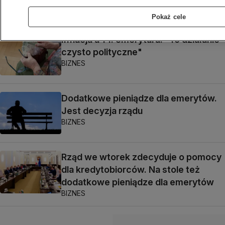
BIZNES
Pokaż cele
Inflacja a 14. emerytura. "To działanie
czysto polityczne"
BIZNES
Dodatkowe pieniądze dla emerytów.
Jest decyzja rządu
BIZNES
Rząd we wtorek zdecyduje o pomocy
dla kredytobiorców. Na stole też
dodatkowe pieniądze dla emerytów
BIZNES