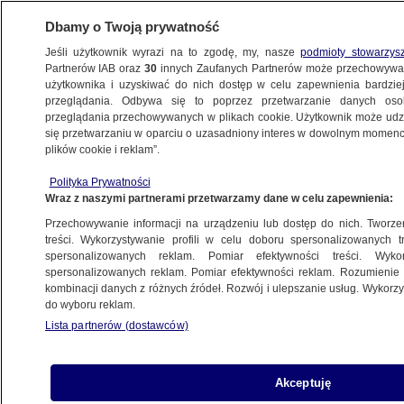
Dbamy o Twoją prywatność
Jeśli użytkownik wyrazi na to zgodę, my, nasze
podmioty stowarzys
Partnerów IAB oraz
30
innych Zaufanych Partnerów może przechowywa
użytkownika i uzyskiwać do nich dostęp w celu zapewnienia bardzi
przeglądania. Odbywa się to poprzez przetwarzanie danych os
przeglądania przechowywanych w plikach cookie. Użytkownik może udzie
SZCZECIN
się przetwarzaniu w oparciu o uzasadniony interes w dowolnym momencie
plików cookie i reklam”.
Adwokat od "trumien na kółkach" trafił
Polityka Prywatności
do Szczecina. Wiadomo dlaczego
Wraz z naszymi partnerami przetwarzamy dane w celu zapewnienia:
Przechowywanie informacji na urządzeniu lub dostęp do nich. Tworzeni
Oprac.
Rafał Molenda
treści. Wykorzystywanie profili w celu doboru spersonalizowanych tr
spersonalizowanych reklam. Pomiar efektywności treści. Wyko
25.05.2026, 14:13
spersonalizowanych reklam. Pomiar efektywności reklam. Rozumienie o
kombinacji danych z różnych źródeł. Rozwój i ulepszanie usług. Wykor
do wyboru reklam.
Posłuchaj artykułu
Czyta lektor AI
Lista partnerów (dostawców)
Akceptuję