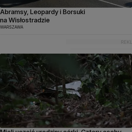
Abramsy, Leopardy i Borsuki
na Wisłostradzie
WARSZAWA
Mieli uczcić urodziny córki. Cztery osoby