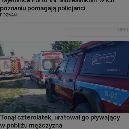
Tajemnice Fortu VII. Muzealnikom w ich
poznaniu pomagają policjanci
POZNAŃ
Tonął czterolatek, uratował go pływający
w pobliżu mężczyzna