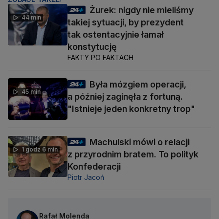
Żurek: nigdy nie mieliśmy
44 min
takiej sytuacji, by prezydent
tak ostentacyjnie łamał
konstytucję
FAKTY PO FAKTACH
Była mózgiem operacji,
45 min
a później zaginęła z fortuną.
"Istnieje jeden konkretny trop"
Machulski mówi o relacji
1 godz 6 min
z przyrodnim bratem. To polityk
Konfederacji
Piotr Jacoń
Rafał Molenda