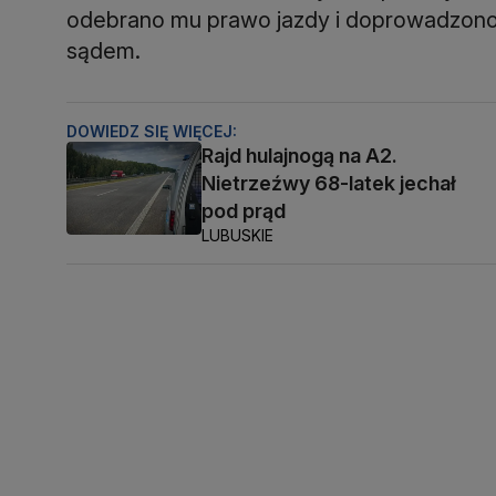
odebrano mu prawo jazdy i doprowadzono
sądem.
DOWIEDZ SIĘ WIĘCEJ:
Rajd hulajnogą na A2.
Nietrzeźwy 68-latek jechał
pod prąd
LUBUSKIE