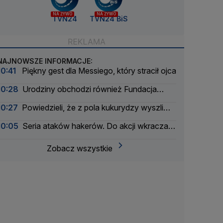
NA ŻYWO
NA ŻYWO
TVN24
TVN24 BiS
NAJNOWSZE INFORMACJE:
10:41
Piękny gest dla Messiego, który stracił ojca
10:28
Urodziny obchodzi również Fundacja
TVN. Pomogła dziesiątkom tysięcy dzieci
10:27
Powiedzieli, że z pola kukurydzy wyszli
migranci i zabrali im kluczyki. Coś się nie zgadzało
10:05
Seria ataków hakerów. Do akcji wkracza
wywiad
Zobacz wszystkie