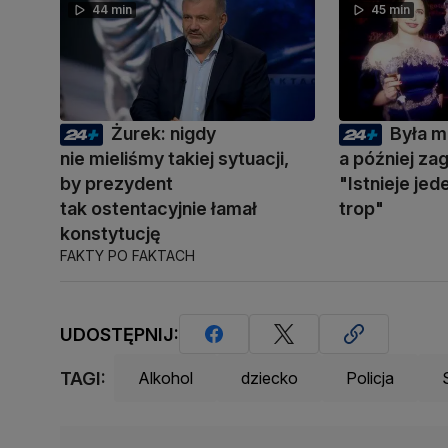
44 min
45 min
Żurek: nigdy
Była m
nie mieliśmy takiej sytuacji,
a później zag
by prezydent
"Istnieje je
tak ostentacyjnie łamał
trop"
konstytucję
FAKTY PO FAKTACH
UDOSTĘPNIJ:
TAGI:
Alkohol
dziecko
Policja