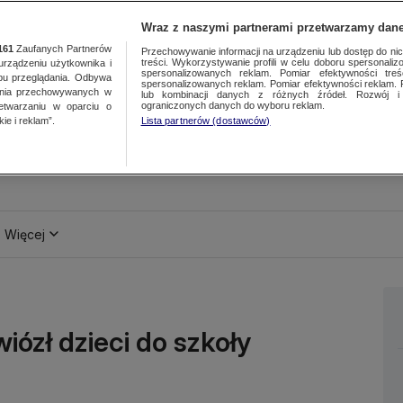
Wraz z naszymi partnerami przetwarzamy dane
161
Zaufanych Partnerów
Przechowywanie informacji na urządzeniu lub dostęp do nich.
treści. Wykorzystywanie profili w celu doboru spersonalizo
ządzeniu użytkownika i
spersonalizowanych reklam. Pomiar efektywności treś
bu przeglądania. Odbywa
spersonalizowanych reklam. Pomiar efektywności reklam. 
ania przechowywanych w
lub kombinacji danych z różnych źródeł. Rozwój i 
ograniczonych danych do wyboru reklam.
zetwarzaniu w oparciu o
ie i reklam”.
Lista partnerów (dostawców)
Więcej
iózł dzieci do szkoły