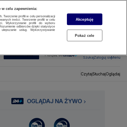
 w celu zapewnienia:
 Tworzenie profili w celu personalizacji
Akceptuję
wanych treści. Tworzenie profili w celu
ci. Wykorzystanie profili do wyboru
Rozumienie odbiorców dzięki statystyce
ulepszanie usług. Wykorzystywanie
Pokaż cele
SUBSKRYBUJ
Przejdź do
Szukaj
Zaloguj się
Menu
Czytaj
Słuchaj
Oglądaj
OGLĄDAJ NA ŻYWO