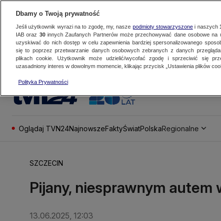
Dbamy o Twoją prywatność
Jeśli użytkownik wyrazi na to zgodę, my, nasze
podmioty stowarzyszone
i naszych
IAB oraz
30
innych Zaufanych Partnerów może przechowywać dane osobowe na ur
uzyskiwać do nich dostęp w celu zapewnienia bardziej spersonalizowanego sposo
się to poprzez przetwarzanie danych osobowych zebranych z danych przegląd
plikach cookie. Użytkownik może udzielić/wycofać zgodę i sprzeciwić się pr
uzasadniony interes w dowolnym momencie, klikając przycisk „Ustawienia plików cook
Polityka Prywatności
Oglądaj TVN24
Najnowsze
Fakty
Świat
Polska
Regionalne
SZCZECIN
Pijany, niesprawnym autem w
13.06.2025, 12:03