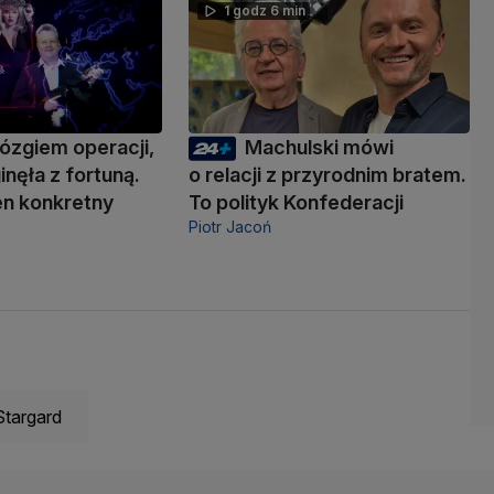
1 godz 6 min
ózgiem operacji,
Machulski mówi
inęła z fortuną.
o relacji z przyrodnim bratem.
den konkretny
To polityk Konfederacji
Piotr Jacoń
Stargard