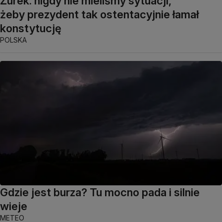
Żurek: nigdy nie mieliśmy sytuacji,
żeby prezydent tak ostentacyjnie łamał
konstytucję
POLSKA
Gdzie jest burza? Tu mocno pada i silnie
wieje
METEO