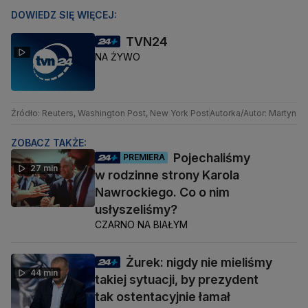
DOWIEDZ SIĘ WIĘCEJ:
TVN24
NA ŻYWO
Źródło: Reuters, Washington Post, New York Post
Autorka/Autor: Martyn
ZOBACZ TAKŻE:
Pojechaliśmy
PREMIERA
27 min
w rodzinne strony Karola
Nawrockiego. Co o nim
usłyszeliśmy?
CZARNO NA BIAŁYM
Żurek: nigdy nie mieliśmy
44 min
takiej sytuacji, by prezydent
tak ostentacyjnie łamał