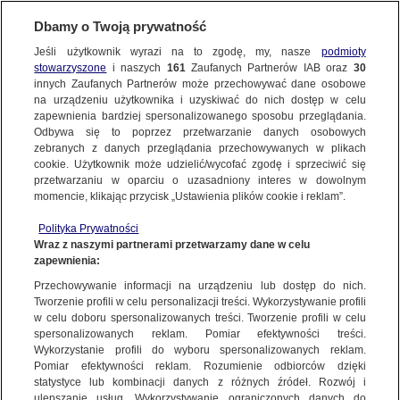
Dbamy o Twoją prywatność
SUBSKRYBUJ
Jeśli użytkownik wyrazi na to zgodę, my, nasze
podmioty
stowarzyszone
i naszych
161
Zaufanych Partnerów IAB oraz
30
ŚWIAT
innych Zaufanych Partnerów może przechowywać dane osobowe
na urządzeniu użytkownika i uzyskiwać do nich dostęp w celu
Kobieta i niemowlę znalezione martwe
zapewnienia bardziej spersonalizowanego sposobu przeglądania.
w parku. Zatrzymano Amerykanina
Odbywa się to poprzez przetwarzanie danych osobowych
zebranych z danych przeglądania przechowywanych w plikach
cookie. Użytkownik może udzielić/wycofać zgodę i sprzeciwić się
15.06.2025, 18:45
przetwarzaniu w oparciu o uzasadniony interes w dowolnym
momencie, klikając przycisk „Ustawienia plików cookie i reklam”.
Posłuchaj artykułu
Polityka Prywatności
Czyta lektor AI
Wraz z naszymi partnerami przetwarzamy dane w celu
zapewnienia:
Przechowywanie informacji na urządzeniu lub dostęp do nich.
Tworzenie profili w celu personalizacji treści. Wykorzystywanie profili
w celu doboru spersonalizowanych treści. Tworzenie profili w celu
spersonalizowanych reklam. Pomiar efektywności treści.
Wykorzystanie profili do wyboru spersonalizowanych reklam.
Pomiar efektywności reklam. Rozumienie odbiorców dzięki
statystyce lub kombinacji danych z różnych źródeł. Rozwój i
ulepszanie usług. Wykorzystywanie ograniczonych danych do