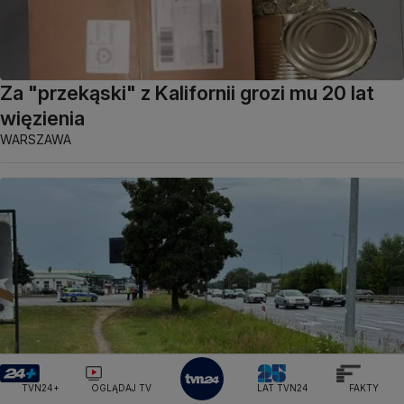
Za "przekąski" z Kalifornii grozi mu 20 lat
więzienia
WARSZAWA
TVN24+
OGLĄDAJ TV
LAT TVN24
FAKTY