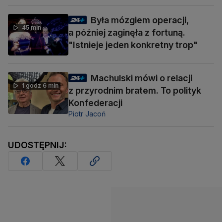
Była mózgiem operacji,
45 min
a później zaginęła z fortuną.
"Istnieje jeden konkretny trop"
Machulski mówi o relacji
1 godz 6 min
z przyrodnim bratem. To polityk
Konfederacji
Piotr Jacoń
UDOSTĘPNIJ: