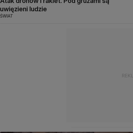
Atak dronów i rakiet. Pod gruzami są
uwięzieni ludzie
ŚWIAT