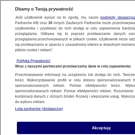
Dbamy o Twoją prywatność
Jeśli użytkownik wyrazi na to zgodę, my, nasze
podmioty stowarzys
Partnerów IAB oraz
30
innych Zaufanych Partnerów może przechowywa
użytkownika i uzyskiwać do nich dostęp w celu zapewnienia bardzi
przeglądania. Odbywa się to poprzez przetwarzanie danych os
przeglądania przechowywanych w plikach cookie. Użytkownik może udzie
ŚWIAT
się przetwarzaniu w oparciu o uzasadniony interes w dowolnym momencie
plików cookie i reklam”.
Władze Rzymu walczą z podróbkami
Polityka Prywatności
Wraz z naszymi partnerami przetwarzamy dane w celu zapewnienia:
23.09.2007, 21:55
Aktualizacja:
23.09.2007, 23:15
Przechowywanie informacji na urządzeniu lub dostęp do nich. Tworzeni
treści. Wykorzystywanie profili w celu doboru spersonalizowanych tr
Udostępnij
spersonalizowanych reklam. Pomiar efektywności treści. Wyko
spersonalizowanych reklam. Pomiar efektywności reklam. Rozumienie o
kombinacji danych z różnych źródeł. Rozwój i ulepszanie usług. Wykor
do wyboru reklam.
Lista partnerów (dostawców)
Akceptuję