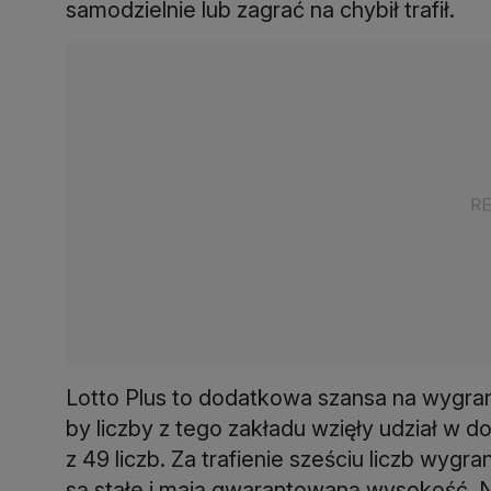
samodzielnie lub zagrać na chybił trafił.
Lotto Plus to dodatkowa szansa na wygraną
by liczby z tego zakładu wzięły udział w 
z 49 liczb. Za trafienie sześciu liczb wygr
są stałe i mają gwarantowaną wysokość. N