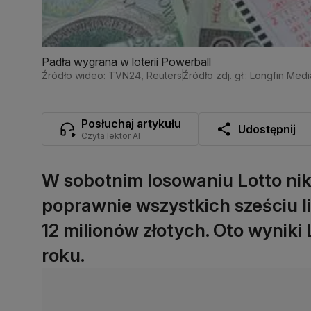
Padła wygrana w loterii Powerball
Źródło wideo: TVN24, Reuters
Źródło zdj. gł.: Longfin Medi
Posłuchaj artykułu
Udostępnij
Czyta lektor AI
W sobotnim losowaniu Lotto ni
poprawnie wszystkich sześciu l
12 milionów złotych. Oto wyniki 
roku.