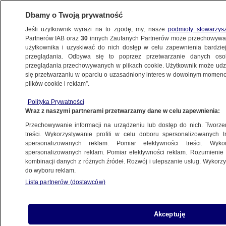
Dbamy o Twoją prywatność
Jeśli użytkownik wyrazi na to zgodę, my, nasze
podmioty stowarzys
Partnerów IAB oraz
30
innych Zaufanych Partnerów może przechowywa
użytkownika i uzyskiwać do nich dostęp w celu zapewnienia bardzi
przeglądania. Odbywa się to poprzez przetwarzanie danych os
przeglądania przechowywanych w plikach cookie. Użytkownik może udzie
ŚWIAT
się przetwarzaniu w oparciu o uzasadniony interes w dowolnym momencie
plików cookie i reklam”.
Młodsza córka Putina i "twardogłowy"
Polityka Prywatności
sekretarz. "Bild": to oni mogą przejąć stery
Wraz z naszymi partnerami przetwarzamy dane w celu zapewnienia:
w Rosji
Przechowywanie informacji na urządzeniu lub dostęp do nich. Tworzeni
treści. Wykorzystywanie profili w celu doboru spersonalizowanych tr
28.05.2022, 17:29
spersonalizowanych reklam. Pomiar efektywności treści. Wyko
spersonalizowanych reklam. Pomiar efektywności reklam. Rozumienie o
kombinacji danych z różnych źródeł. Rozwój i ulepszanie usług. Wykor
Udostępnij
do wyboru reklam.
Lista partnerów (dostawców)
Akceptuję