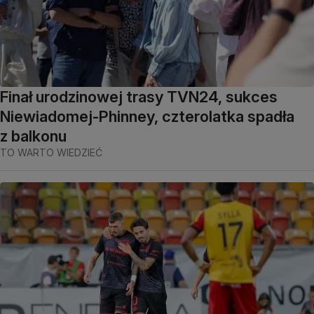
Finał urodzinowej trasy TVN24, sukces
Niewiadomej-Phinney, czterolatka spadła
z balkonu
TO WARTO WIEDZIEĆ