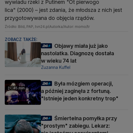
wywiadu rzeki z Putinem "Ot pierwogo
lica" (2000) – jest zdania, że młodsza z nich jest
przygotowywana do objęcia rządów.
Źródło: Bild, PAP, tvn24.pl
Autorka/Autor: momo/tr
ZOBACZ TAKŻE:
Objawy miała już jako
nastolatka. Diagnozę dostała
w wieku 74 lat
Zuzanna Kuffel
Była mózgiem operacji,
45 min
a później zaginęła z fortuną.
"Istnieje jeden konkretny trop"
Śmiertelna pomyłka przy
"prostym" zabiegu. Lekarz: