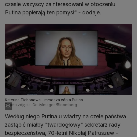
czasie wszyscy zainteresowani w otoczeniu
Putina popierają ten pomysł" - dodaje.
Katerina Tichonowa - młodsza córka Putina
Źródło zdjęcia: GettyImages/Bloomberg
Według niego Putina u władzy na czele państwa
zastąpić miałby "twardogłowy" sekretarz rady
bezpieczeństwa, 70-letni Nikołaj Patruszew -