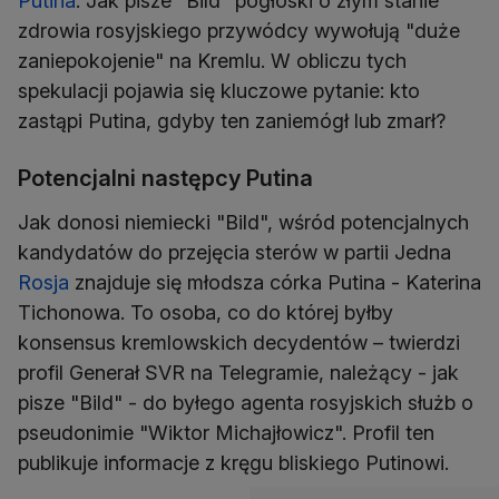
Putina
. Jak pisze "Bild" pogłoski o złym stanie
zdrowia rosyjskiego przywódcy wywołują "duże
zaniepokojenie" na Kremlu. W obliczu tych
spekulacji pojawia się kluczowe pytanie: kto
zastąpi Putina, gdyby ten zaniemógł lub zmarł?
Potencjalni następcy Putina
Jak donosi niemiecki "Bild", wśród potencjalnych
kandydatów do przejęcia sterów w partii Jedna
Rosja
znajduje się młodsza córka Putina - Katerina
Tichonowa. To osoba, co do której byłby
konsensus kremlowskich decydentów – twierdzi
profil Generał SVR na Telegramie, należący - jak
pisze "Bild" - do byłego agenta rosyjskich służb o
pseudonimie "Wiktor Michajłowicz". Profil ten
publikuje informacje z kręgu bliskiego Putinowi.